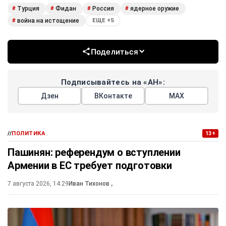
Турция
Фидан
Россия
ядерное оружие
#
#
#
#
война на истощение
#
ЕЩЕ +5
Поделиться
Подписывайтесь на «АН»:
Дзен
ВКонтакте
МАХ
//
ПОЛИТИКА
13+
Пашинян: референдум о вступлении
Армении в ЕС требует подготовки
7 августа 2026, 14:29
Иван Тихонов
,