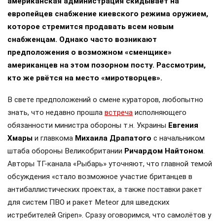
американская администрация скидывает на
европейцев снабжение киевского режима оружием,
которое стремится продавать всем новым
снабженцам. Однако часто возникают
предположения о возможном «сменщике»
американцев на этом позорном посту. Рассмотрим,
кто же рвётся на место «миротворцев».
В свете предположений о смене кураторов, любопытно
знать, что недавно прошла
встреча
исполняющего
обязанности министра обороны т.н. Украины
Евгения
Хмары
и главкома
Михаила Драпатого
с начальником
штаба обороны Великобритании
Ричардом Найтоном
.
Авторы ТГ-канала «Рыбарь» уточняют, что главной темой
обсуждения «стало возможное участие британцев в
антибаллистических проектах, а также поставки ракет
для систем ПВО и ракет Meteor для шведских
истребителей Gripen». Сразу оговоримся, что самолётов у