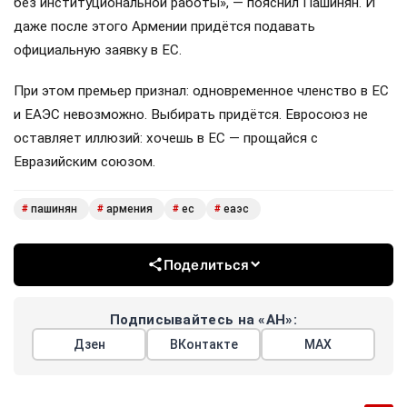
без институциональной работы», — пояснил Пашинян. И
даже после этого Армении придётся подавать
официальную заявку в ЕС.
При этом премьер признал: одновременное членство в ЕС
и ЕАЭС невозможно. Выбирать придётся. Евросоюз не
оставляет иллюзий: хочешь в ЕС — прощайся с
Евразийским союзом.
пашинян
армения
ес
еаэс
#
#
#
#
Поделиться
Подписывайтесь на «АН»:
Дзен
ВКонтакте
МАХ