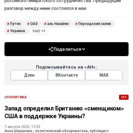
российско-эмиратского сотрудничества. Предыдущий
разговор между ними состоялся в мае.
Путин
ОАЭ
аль Нахайян
Персидский залив
#
#
#
#
Украина
#
ЕЩЕ +3
Поделиться
Подписывайтесь на «АН»:
Дзен
ВКонтакте
МАХ
//
ПОЛИТИКА
13+
Запад определил Британию «сменщиком»
США в поддержке Украины?
7 августа 2026, 13:55
Анна Шершнева
, политический обозреватель, публицист