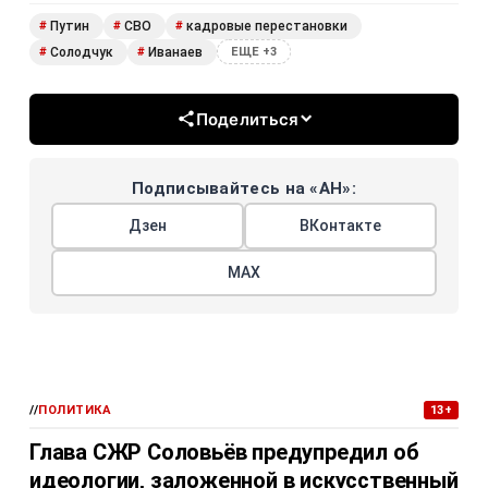
Путин
СВО
кадровые перестановки
#
#
#
Солодчук
Иванаев
#
#
ЕЩЕ +3
Поделиться
Подписывайтесь на «АН»:
Дзен
ВКонтакте
МАХ
//
ПОЛИТИКА
13+
Глава СЖР Соловьёв предупредил об
идеологии, заложенной в искусственный