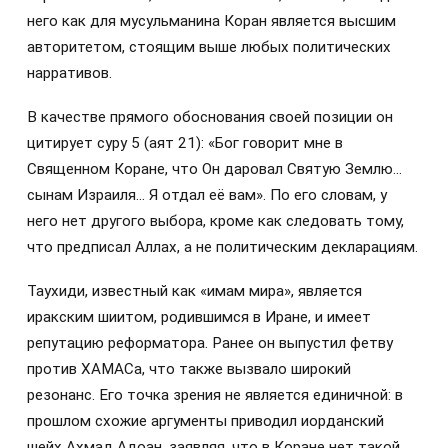
него как для мусульманина Коран является высшим
авторитетом, стоящим выше любых политических
нарративов.
В качестве прямого обоснования своей позиции он
цитирует суру 5 (аят 21): «Бог говорит мне в
Священном Коране, что Он даровал Святую Землю…
сынам Израиля… Я отдал её вам». По его словам, у
него нет другого выбора, кроме как следовать тому,
что предписал Аллах, а не политическим декларациям.
Таухиди, известный как «имам мира», является
иракским шиитом, родившимся в Иране, и имеет
репутацию реформатора. Ранее он выпустил фетву
против ХАМАСа, что также вызвало широкий
резонанс. Его точка зрения не является единичной: в
прошлом схожие аргументы приводил иорданский
шейх Ахмад Адоан, заявляя, что в Коране нет такой