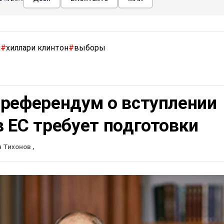
п
#
хиллари клинтон
#
выборы
 референдум о вступлении
 ЕС требует подготовки
н Тихонов
,