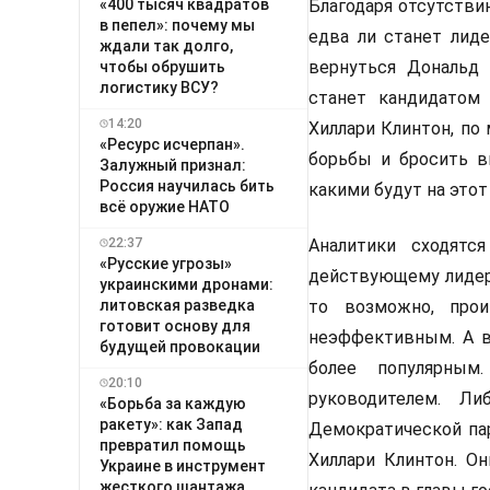
«400 тысяч квадратов
Благодаря отсутстви
в пепел»: почему мы
едва ли станет лид
ждали так долго,
вернуться Дональд 
чтобы обрушить
логистику ВСУ?
станет кандидатом 
14:20
Хиллари Клинтон, по
«Ресурс исчерпан».
борьбы и бросить в
Залужный признал:
Россия научилась бить
какими будут на этот
всё оружие НАТО
22:37
Аналитики сходятс
«Русские угрозы»
действующему лидеру
украинскими дронами:
литовская разведка
то возможно, прои
готовит основу для
неэффективным. А во
будущей провокации
более популярны
20:10
руководителем. Л
«Борьба за каждую
ракету»: как Запад
Демократической парт
превратил помощь
Хиллари Клинтон. О
Украине в инструмент
жесткого шантажа