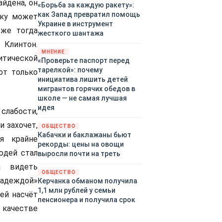
йдена, он
«Борьба за каждую ракету»:
как Запад превратил помощь
ику может
Украине в инструмент
 же тогда
жесткого шантажа
 Клинтон.
МНЕНИЕ
итической
«Проверьте паспорт перед
тарелкой»: почему
от только
инициатива лишить детей
мигрантов горячих обедов в
школе — не самая лучшая
идея
слабости,
и захочет,
ОБЩЕСТВО
Кабачки и баклажаны бьют
я крайне
рекорды: цены на овощи
юдей стал
выросли почти на треть
а видеть
ОБЩЕСТВО
адеждой»
Керчанка обманом получила
1,1 млн рублей у семьи
ией насчёт
пенсионера и получила срок
 качестве