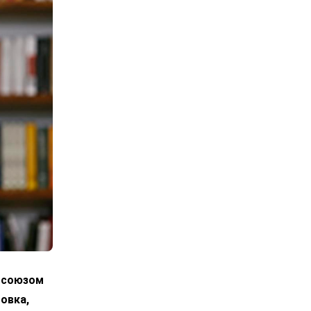
росоюзом
овка,