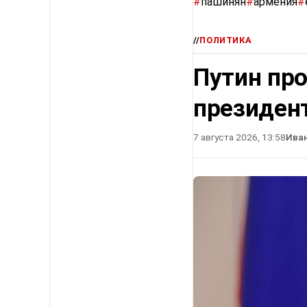
#
пашинян
#
армения
#
//
ПОЛИТИКА
Путин про
президен
7 августа 2026, 13:58
Ива