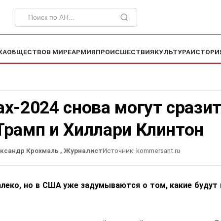
КА
ОБЩЕСТВО
В МИРЕ
АРМИЯ
ПРОИСШЕСТВИЯ
КУЛЬТУРА
ИСТОРИ
х-2024 снова могут срази
Трамп и Хиллари Клинтон
ександр Крохмаль
, Журналист
Источник:
kommersant.ru
алеко, но в США уже задумываются о том, какие будут
.