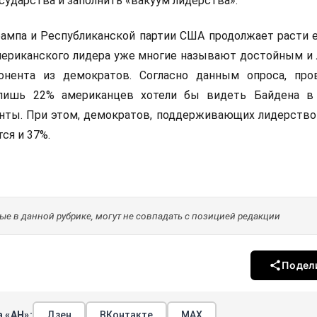
сударства и заполнить «вакуум лидерства».
ампа и Республиканской партии США продолжает расти е
ериканского лидера уже многие называют достойным и 
онента из демократов. Согласно данным опроса, про
 лишь 22% американцев хотели бы видеть Байдена в
нты. При этом, демократов, поддерживающих лидерство
ся и 37%.
е в данной рубрике, могут не совпадать с позицией редакции
Подел
 «АН»:
Дзен
ВКонтакте
МАХ