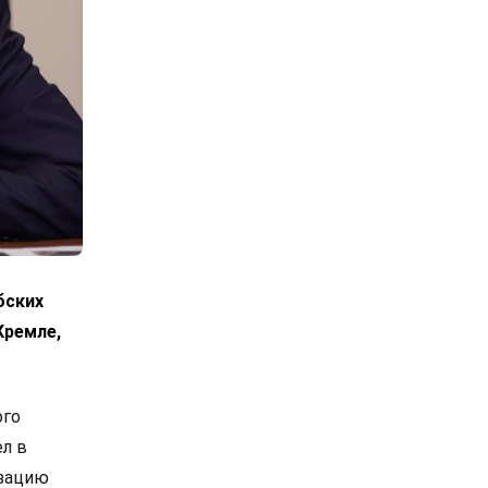
бских
Кремле,
ого
л в
изацию