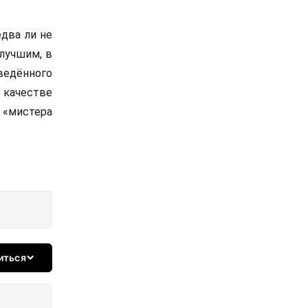
два ли не
лучшим, в
ведённого
 качестве
 «мистера
иться