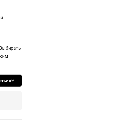
ой
 Выбирать
ским
иться