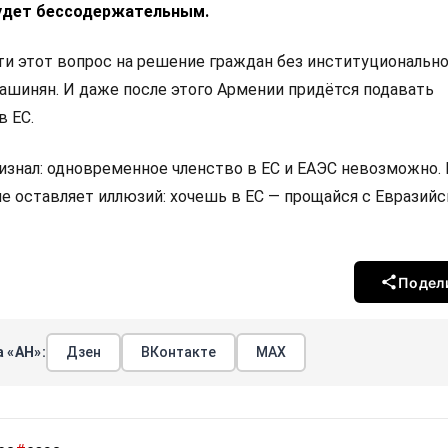
удет бессодержательным.
 этот вопрос на решение граждан без институциональн
Пашинян. И даже после этого Армении придётся подавать
в ЕС.
изнал: одновременное членство в ЕС и ЕАЭС невозможно.
не оставляет иллюзий: хочешь в ЕС — прощайся с Евразий
Подел
 «АН»:
Дзен
ВКонтакте
МАХ