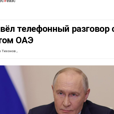
ес
#
еаэс
вёл телефонный разговор 
том ОАЭ
н Тихонов
,