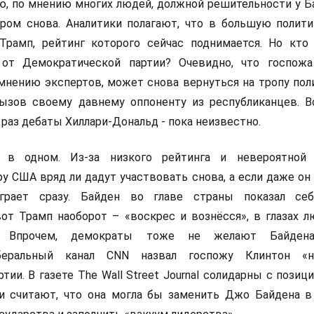
ю, по мнению многих людей, должной решительности у Ба
ером снова. Аналитики полагают, что в большую полит
Трамп, рейтинг которого сейчас поднимается. Но кто
от Демократической партии? Очевидно, что госпожа
 мнению экспертов, может снова вернуться на тропу пол
ызов своему давнему оппоненту из республиканцев. В
 раз дебаты Хиллари-Дональд - пока неизвестно.
я в одном. Из-за низкого рейтинга и невероятной 
 США вряд ли дадут участвовать снова, а если даже он 
грает сразу. Байден во главе страны показал себ
т Трамп наоборот – «воскрес и вознёсся», в глазах л
м. Впрочем, демократы тоже не желают Байден
иберальный канал CNN назвал госпожу Клинтон «н
ии. В газете The Wall Street Journal солидарны с позиц
ни считают, что она могла бы заменить Джо Байдена в