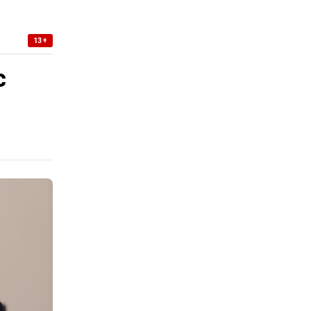
13+
с