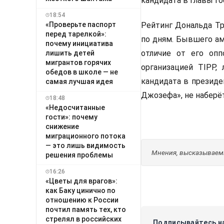
кандидата в главы го
18:54
«Проверьте паспорт
Рейтинг Дональда Тр
перед тарелкой»:
по дням. Бывшего ам
почему инициатива
отличие от его опп
лишить детей
мигрантов горячих
организацией TIPP,
обедов в школе — не
кандидата в президе
самая лучшая идея
Джозефа», не наберёт
18:48
«Недосчитанные
гости»: почему
снижение
миграционного потока
— это лишь видимость
Мнения, высказываемы
решения проблемы
16:26
«Цветы для врагов»:
как Баку цинично по
отношению к России
почтил память тех, кто
стрелял в российских
Подписывайтесь на