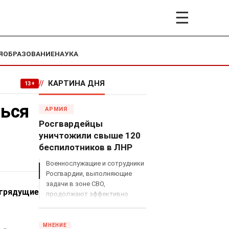
☰
Я
ОБРАЗОВАНИЕ
НАУКА
//
КАРТИНА ДНЯ
13+
ться
АРМИЯ
Росгвардейцы
уничтожили свыше 120
беспилотников в ЛНР
Военнослужащие и сотрудники
Росгвардии, выполняющие
задачи в зоне СВО,
 грядущие
продолжают эффективно
противодействовать угрозам
с воздуха.
МНЕНИЕ