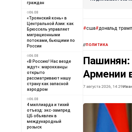
граждан
06.08
«Троянский конь» в
Центральной Азии: как
#
сша
#
дональд трам
Брюссель управляет
миграционными
потоками, бьющими по
//
ПОЛИТИКА
России
06.08
Пашинян:
«В Россию! Нас везде
ждут»: марокканцы
Армении в
открыто
рассматривают нашу
страну как запасной
7 августа 2026, 14:29
Ива
аэродром
06.08
4 миллиарда и тихий
отъезд: экс-зампред
ЦБ объявлен в
международный
розыск