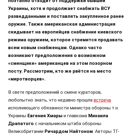
поэтапно отходит от поддержки бывшей
Украины, хотя и продолжает снабжать ВСУ
разведданными и поставлять закупленное ранее
оружие. Также американская администрация
скидывает на европейцев снабжение киевского
режима оружием, которое стремится продавать
всем новым снабженцам. Однако часто
возникают предположения о возможном
«сменщике» американцев на этом позорном
посту. Рассмотрим, кто же рвётся на место
«миротворцев».
В свете предположений о смене кураторов,
любопытно знать, что недавно прошла
встреча
исполняющего обязанности министра обороны т.н.
Украины
Евгения Хмары
и главкома
Михаила
Драпатого
с начальником штаба обороны
Великобритании
Ричардом Найтоном
. Авторы ТГ-