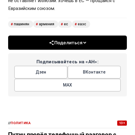
не оставляет иллюзий: хочешь в ЕС — прощайся с
Евразийским союзом.
пашинян
армения
ес
еаэс
#
#
#
#
Поделиться
Подписывайтесь на «АН»:
Дзен
ВКонтакте
МАХ
//
ПОЛИТИКА
13+
Путин провёл телефонный разговор с