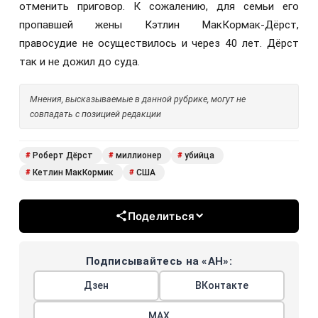
отменить приговор. К сожалению, для семьи его
пропавшей жены Кэтлин МакКормак-Дёрст,
правосудие не осуществилось и через 40 лет. Дёрст
так и не дожил до суда.
Мнения, высказываемые в данной рубрике, могут не
совпадать с позицией редакции
Роберт Дёрст
миллионер
убийца
#
#
#
Кетлин МакКормик
США
#
#
Поделиться
Подписывайтесь на «АН»:
Дзен
ВКонтакте
МАХ