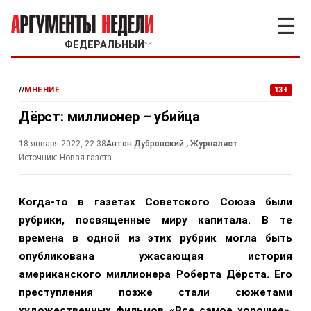
☰
ФЕДЕРАЛЬНЫЙ
﹀
//
МНЕНИЕ
13+
Дёрст: миллионер – убийца
18 января 2022, 22:38
Антон Дубровский
, Журналист
Источник:
Новая газета
Когда-то в газетах Советского Союза были
рубрики, посвященные миру капитала. В те
времена в одной из этих рубрик могла быть
опубликована ужасающая история
американского миллионера Роберта Дёрста. Его
преступления позже стали сюжетами
художественных фильмов «Все самое хорошее»,