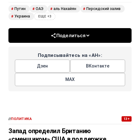
Путин
ОАЭ
аль Нахайян
Персидский залив
#
#
#
#
Украина
#
ЕЩЕ +3
Поделиться
Подписывайтесь на «АН»:
Дзен
ВКонтакте
МАХ
//
ПОЛИТИКА
13+
Запад определил Британию
«сменщиком» США в поддержке