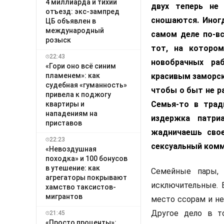
4 миллиарда и тихий
двух теперь не
отъезд: экс-зампред
сношаются. Иног
ЦБ объявлен в
международный
самом деле по-вс
розыск
тот, на которо
22:43
новобрачных ра
«Гори оно всё синим
пламенем»: как
красивым заморск
судебная «гуманность»
чтобы о быт не ра
привела к поджогу
Семья-то в трад
квартиры и
нападениям на
издержка патри
приставов
жадничаешь свое
22:23
сексуальный комм
«Невоздушная
походка» и 100 бонусов
в утешение: как
Семейные пары, 
агрегаторы покрывают
исключительные. 
хамство таксистов-
мигрантов
место ссорам и не
Другое дело в т
21:45
«Просто проценты»: