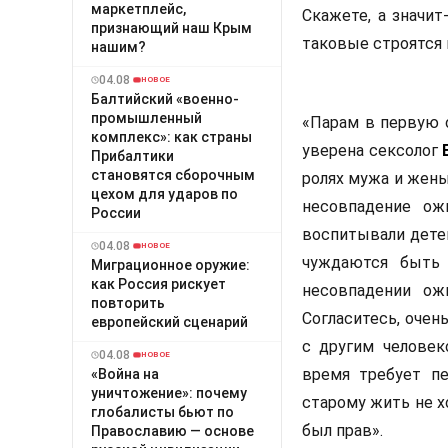
маркетплейс,
Скажете, а значи
признающий наш Крым
таковые строятся н
нашим?
04.08
НОВОЕ
Балтийский «военно-
промышленный
«Парам в первую о
комплекс»: как страны
уверена сексолог
Прибалтики
становятся сборочным
ролях мужа и жены
цехом для ударов по
несовпадение ож
России
воспитывали дете
04.08
НОВОЕ
чуждаются быть 
Миграционное оружие:
как Россия рискует
несовпадении ож
повторить
Согласитесь, очен
европейский сценарий
с другим человек
04.08
НОВОЕ
время требует пе
«Война на
уничтожение»: почему
старому жить не х
глобалисты бьют по
был прав».
Православию — основе