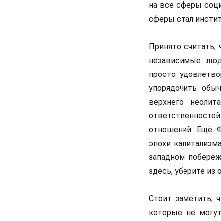
на все сферы соц
сферы стал инстит
Принято считать, 
независимые люд
просто удовлетво
упорядочить обы
верхнего неолит
ответственносте
отношений. Ещё Ф
эпохи капитализма
западном побереж
здесь, уберите из 
Стоит заметить, 
которые не могу