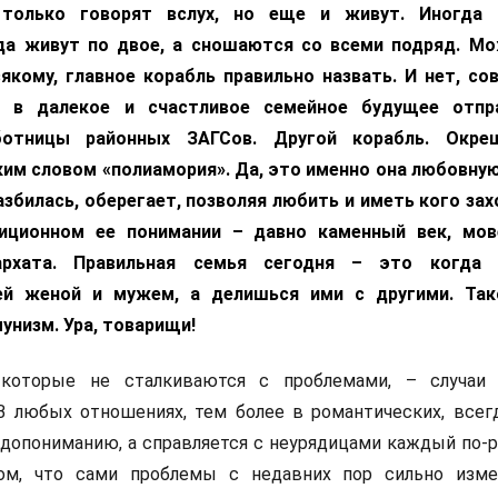
 только говорят вслух, но еще и живут. Иногда 
да живут по двое, а сношаются со всеми подряд. М
якому, главное корабль правильно назвать. И нет, со
м в далекое и счастливое семейное будущее отпр
ботницы районных ЗАГСов. Другой корабль. Окре
им словом «полиамория». Да, это именно она любовную
збилась, оберегает, позволяя любить и иметь кого зах
иционном ее понимании – давно каменный век, мов
архата. Правильная семья сегодня – это когда
й женой и мужем, а делишься ими с другими. Так
унизм. Ура, товарищи!
которые не сталкиваются с проблемами, – случаи 
В любых отношениях, тем более в романтических, всег
допониманию, а справляется с неурядицами каждый по-р
ом, что сами проблемы с недавних пор сильно изме