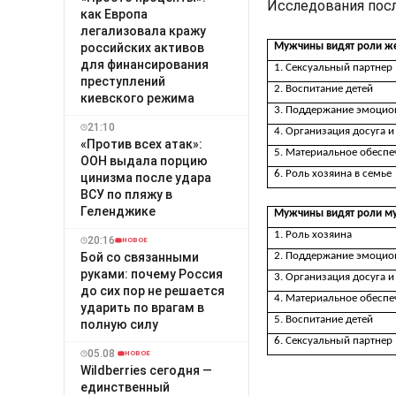
Исследования посл
как Европа
легализовала кражу
российских активов
Мужчины видят роли же
для финансирования
1. Сексуальный партнер
преступлений
2. Воспитание детей
киевского режима
3. Поддержание эмоцион
21:10
4. Организация досуга и
«Против всех атак»:
5. Материальное обеспе
ООН выдала порцию
6. Роль хозяина в семье
цинизма после удара
ВСУ по пляжу в
Геленджике
Мужчины видят роли му
1. Роль хозяина
20:16
НОВОЕ
Бой со связанными
2. Поддержание эмоцио
руками: почему Россия
3. Организация досуга и
до сих пор не решается
4. Материальное обеспе
ударить по врагам в
5. Воспитание детей
полную силу
6. Сексуальный партнер
05.08
НОВОЕ
Wildberries сегодня —
единственный