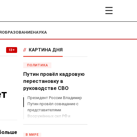
☰
Я
ОБРАЗОВАНИЕ
НАУКА
//
КАРТИНА ДНЯ
13+
ПОЛИТИКА
Путин провёл кадровую
перестановку в
руководстве СВО
ет
Президент России Владимир
Путин провёл совещание с
представителями
Вооружённых сил РФ и
объявил о серьёзных
кадровых изменениях в
 больше
руководстве спецоперацией.
В МИРЕ