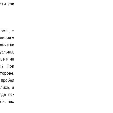
сти как
ость, –
ления о
ание на
альны,
ье и не
ы? При
тороне.
 пробел
лись, а
гда по-
 из нас