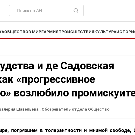
КА
ОБЩЕСТВО
В МИРЕ
АРМИЯ
ПРОИСШЕСТВИЯ
КУЛЬТУРА
ИСТОРИ
удства и де Садовская
как «прогрессивное
о» возлюбило промискуит
Валерия Шавельева
, Обозреватель отдела Общество
ире, погрязшем в толерантности и мнимой свободе,