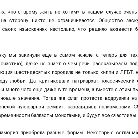
ка «по-старому жить не хотим» в нашем случае очень
на сторону никто не ограничивается. Общество заск
 своих изысканиях настолько, что решило возвести 
ку мы закинули еще в самом начале, а теперь для тех,
счастью), даже не знает о чем речь, рассказываем под
юция шестидесятых породила не только хиппи и ЛГБТ, н
ду любви. Да, критиковали патриархат, классический
 и много чего еще даже в те времена, а вместе с этим п
новые значения. Тогда же флаг протеста водрузили на
снелой нуклеарной семьи», назвавшись полиаморами. С
овременности балласты моногамии, и будут все счастливы 
иамория приобрела разные формы. Некоторые соглаша