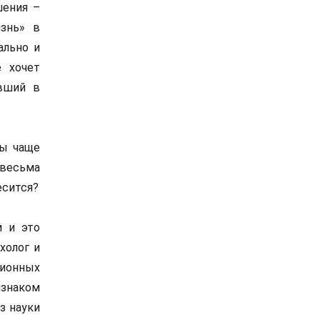
шения –
знь» в
ально и
 хочет
явший в
ры чаще
весьма
есится?
и и это
холог и
ионных
изнаком
з науки