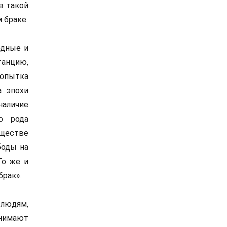
в такой
 браке.
одные и
анцию,
попытка
а эпохи
аличие
о рода
бществе
боды на
То же и
брак».
 людям,
инимают