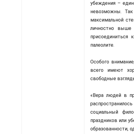
убеждения – един
невозможны. Так
максимальной сте
личностно выше 
присоединиться 
палеолите.
Особого внимание
всего имеют хор
свободные взгляды
«Вера людей в п
распространилось
социальный фило
праздников или у
образованности, о