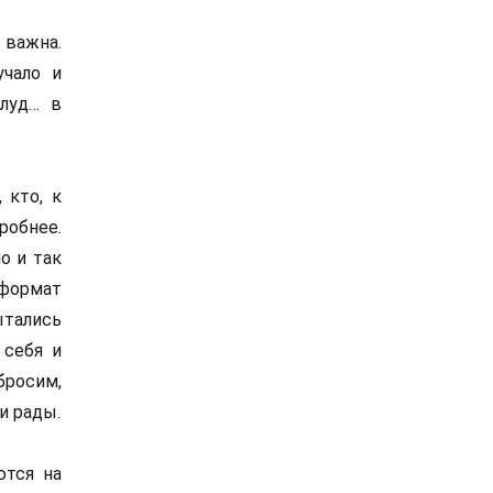
 важна.
учало и
блуд… в
 кто, к
робнее.
о и так
 формат
ытались
 себя и
бросим,
и рады.
ются на