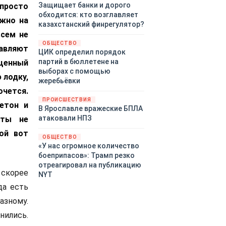
Защищает банки и дорого
просто
обходится: кто возглавляет
ожно на
казахстанский финрегулятор?
всем не
ОБЩЕСТВО
авляют
ЦИК определил порядок
партий в бюллетене на
щенный
выборах с помощью
 лодку,
жеребьёвки
очется.
ПРОИСШЕСТВИЯ
етон и
В Ярославле вражеские БПЛА
атаковали НПЗ
 ты не
ой вот
ОБЩЕСТВО
«У нас огромное количество
боеприпасов»: Трамп резко
отреагировал на публикацию
скорее
NYT
да есть
азному.
нились.