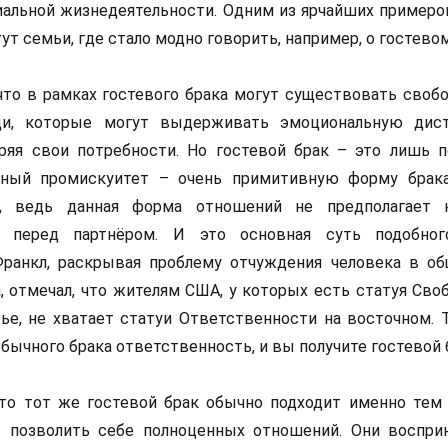
иальной жизнедеятельности. Одним из ярчайших примеро
ут семьи, где стало модно говорить, например, о гостевом
что в рамках гостевого брака могут существовать своб
и, которые могут выдерживать эмоциональную дист
ряя свои потребности. Но гостевой брак – это лишь 
чный промискуитет – очень примитивную форму брак
а, ведь данная форма отношений не предполагает н
й перед партнёром. И это основная суть подобног
ранкл, раскрывая проблему отчуждения человека в о
, отмечал, что жителям США, у которых есть статуя Сво
ье, не хватает статуи Ответственности на восточном. 
обычного брака ответственность, и вы получите гостевой 
что тот же гостевой брак обычно подходит именно тем
т позволить себе полноценных отношений. Они воспр