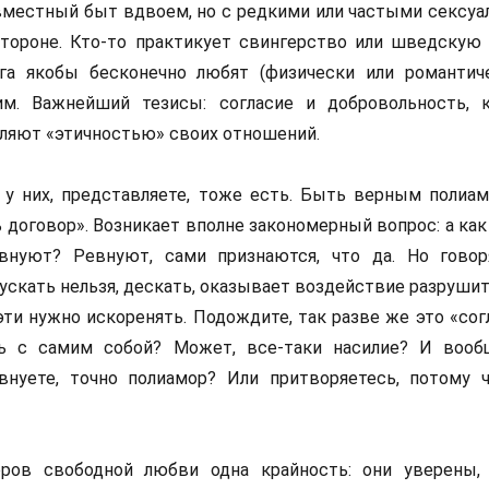
овместный быт вдвоем, но с редкими или частыми сексу
тороне. Кто-то практикует свингерство или шведскую
га якобы бесконечно любят (физически или романтич
им. Важнейший тезисы: согласие и добровольность, 
ляют «этичностью» своих отношений.
 у них, представляете, тоже есть. Быть верным полиа
 договор». Возникает вполне закономерный вопрос: а как
внуют? Ревнуют, сами признаются, что да. Но говор
ускать нельзя, дескать, оказывает воздействие разрушит
ти нужно искоренять. Подождите, так разве же это «сог
ь с самим собой? Может, все-таки насилие? И вооб
евнуете, точно полиамор? Или притворяетесь, потому
оров свободной любви одна крайность: они уверены,