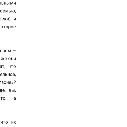
альными
 семью,
ески) и
которое
мором –
 же они
ят, что
ельное,
ласие»?
ще, вы,
 что… а
 что их