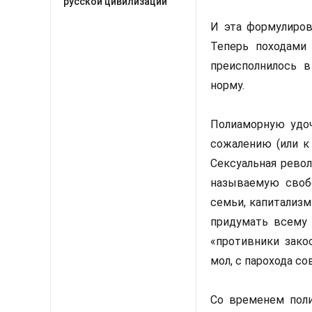
русской цивилизации
И эта формулиров
Теперь походами 
преисполнилось в
норму.
Полиаморную удоч
сожалению (или к 
Сексуальная револ
называемую свобо
семьи, капитализм
придумать всему 
«противники зако
мол, с парохода с
Со временем пол