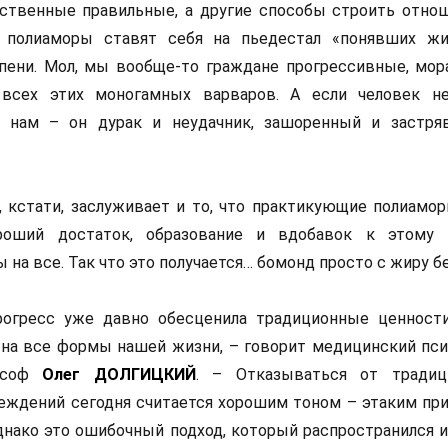
ственные правильные, а другие способы строить отно
 полиаморы ставят себя на пьедестал «понявших жи
пени. Мол, мы вообще-то граждане прогрессивные, мор
всех этих моногамных варваров. А если человек не
к нам – он дурак и неудачник, зашоренный и застр
, кстати, заслуживает и то, что практикующие полиамо
оший достаток, образование и вдобавок к этому 
 на все. Так что это получается… бомонд просто с жиру б
рогресс уже давно обесценила традиционные ценност
 на все формы нашей жизни, – говорит медицинский пси
соф
Олег ДОЛГИЦКИЙ
. – Отказываться от традиц
беждений сегодня считается хорошим тоном – этаким пр
днако это ошибочный подход, который распространился и