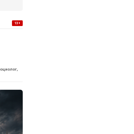
13+
социолог,