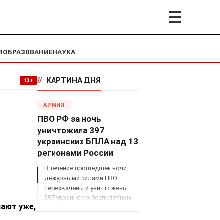
☰
Я
ОБРАЗОВАНИЕ
НАУКА
//
КАРТИНА ДНЯ
13+
АРМИЯ
ПВО РФ за ночь
уничтожила 397
украинских БПЛА над 13
регионами России
В течение прошедшей ночи
дежурными силами ПВО
перехвачены и уничтожены
397 украинских беспилотных
нают уже,
летательных аппаратов
самолетного типа над