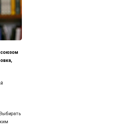
росоюзом
овка,
ой
 Выбирать
ским