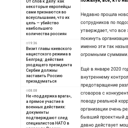
пожалуй, все, кто н
От слов к делу: как
некоторые европейцы
сами признаются во
Недавно прошла ново
всеуслышание, что их
сотрудников по подо
цель — убийство
наибольшего
утверждает, что все 
количества россиян
покинуть организацию
19:36
именно эти так назы
Визит главы киевского
нацистского режима в
огромными суммами.
Белград: действия
уходящего президента
Ещё в январе 2020 г
Сербии должны
заставить Россию
внутреннему контрол
призадуматься
предотвращение разл
08.08
сговоров с конкурен
Не «поддержка врага»,
поводу реальной корр
а прямое участие в
военных действиях:
организации очень р
документы
бывший проектный ди
подтверждают след
специалистов НАТО в
давно действует мощ