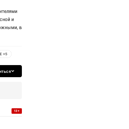
вителями
сной и
ожными, в
Е +5
иться
13+