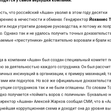
аходятся у самой верхушки компании.
сть, что российский «Ашан» уволил в этом году десятки
зрению в нечестности и обманах. Гендиректор
Йоханнес 
эти люди утратили доверие руководства, и потому их поп
. Однако так и не удалось получить точных доказательств
ваемые «преступники» действительно воровали и брали к
ода в компании «Ашан» был создан специальный комитет п
ю за деятельностью каждого сотрудника. Он был рассчит
ичных инсинуаций в организации, к примеру махинаций, т
тами или подкупов. Но всё же официальные доказательств
упции сотрудников так и не были оглашены. По словам То
едко получается «поймать воров с поличным». Буквально 
ректор «Ашана» Алексей Жарков сообщал СМИ, что в «А
нейшая коррупционная схема и доходит она до уровня в