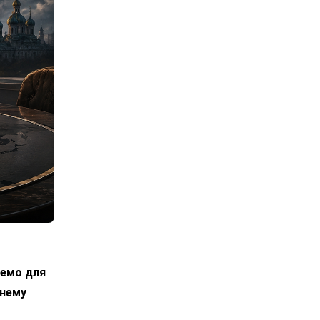
лемо для
днему