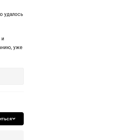
ю удалось
 и
анию, уже
иться