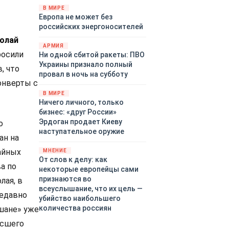
территориями Белгородской,
В МИРЕ
Европа не может без
Брянской, Воронежской,
российских энергоносителей
Курской, Липецкой,
Орловской, Пензенской,
Толай
АРМИЯ
Ростовской, Рязанской,
росили
Ни одной сбитой ракеты: ПВО
Самарской, Саратовской,
Украины признало полный
, что
Тамбовской, Тульской
провал в ночь на субботу
областей, Краснодарского
онверты с
края, Республики Крым и над
В МИРЕ
акваторией Азовского моря.
Ничего личного, только
бизнес: «друг России»
Эрдоган продает Киеву
о
наступательное оружие
ан на
айных
МНЕНИЕ
От слов к делу: как
а по
некоторые европейцы сами
признаются во
лая, в
всеуслышание, что их цель —
недавно
убийство наибольшего
количества россиян
шане» уже
ысшего