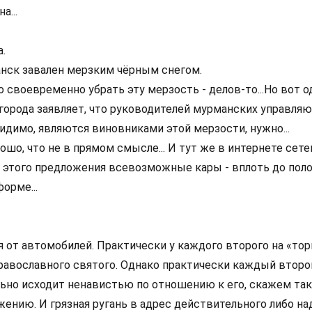
а...
.
анск завален мерзким чёрным снегом.
 своевременно убрать эту мерзость - делов-то...Но вот о
города заявляет, что руководителей мурманских управля
идимо, являются виновниками этой мерзости, нужно...
ошо, что не в прямом смысле... И тут же в интернете сет
у этого предложения всевозможные кары - вплоть до поло
орме...
 от автомобилей. Практически у каждого второго на «тор
православного святого. Однако практически каждый второ
ьно исходит ненавистью по отношению к его, скажем так
жению. И грязная ругань в адрес действительного либо н