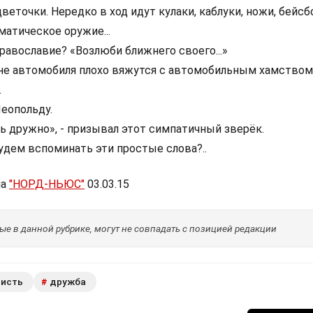
цветочки. Нередко в ход идут кулаки, каблуки, ножи, бейс
матическое оружие...
равославие? «Возлюби ближнего своего...»
оне автомобиля плохо вяжутся с автомобильным хамством.
.
еопольду.
ь дружно», - призывал этот симпатичный зверёк.
удем вспоминать эти простые слова?..
ла
"НОРД-НЬЮС"
03.03.15
е в данной рубрике, могут не совпадать с позицией редакции
висть
дружба
#