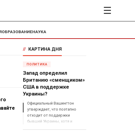
☰
Я
ОБРАЗОВАНИЕ
НАУКА
//
КАРТИНА ДНЯ
ПОЛИТИКА
Запад определил
Британию «сменщиком»
США в поддержке
Украины?
ого
Официальный Вашингтон
авайте
утверждает, что поэтапно
отходит от поддержки
бывшей Украины, хотя и
продолжает снабжать ВСУ
разведданными и поставлять