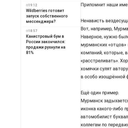
Припомнит наши имен
19:12
Wildberries готовит
запуск собственного
Ненависть вездесуща
мессенджера?
Вот, например, Мурм
18:57
Канистровый бум в
Наверное, нужно было
России закончился:
мурманских «отцов» 
продажи рухнули на
компаний, которые, в
81%
«расстреливать». Хор
хомячки сулят автор
в особо изощрённой ф
Ещё один пример.
Мурманск задыхается
иконка какого-либо 
автомобилист буквал
коллегам по передви