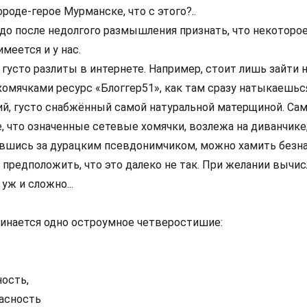
роде-герое Мурманске, что с этого?..
адо после недолгого размышления признать, что некоторо
меется и у нас.
густо разлиты в интернете. Например, стоит лишь зайти н
мячками ресурс «Блоггер51», как там сразу натыкаешься
й, густо снабжённый самой натуральной матерщиной. Сам
, что означенные сетевые хомячки, возлежа на диванчике
тавшись за дурацким псевдонимчиком, можно хамить безна
 предположить, что это далеко не так. При желании вычи
уж и сложно...
минается одно остроумное четверостишие:
ность,
пасность