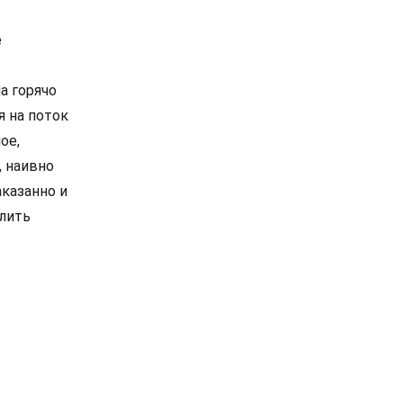
е
а горячо
 на поток
ое,
, наивно
казанно и
слить