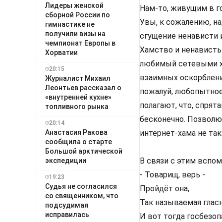
Лидеры женской
Нам-то, живущим в го
сборной России по
Увы, к сожалению, н
гимнастике не
получили визы на
сгущение ненависти и
чемпионат Европы в
Хамство и ненависть 
Хорватии
любимый сетевыми хо
20:15
взаимных оскорблени
Журналист Михаил
Леонтьев рассказал о
пожалуй, любопытное
«внутренней кухне»
полагают, что, спря
топливного рынка
бесконечно. Позволю
20:14
Анастасия Ракова
интернет-хама не так 
сообщила о старте
Большой арктической
В связи с этим вспо
экспедиции
- Товарищ, верь -
19:23
Судья не согласился
Пройдёт она,
со священником, что
Так называемая глас
подсудимая
исправилась
И вот тогда госбезо