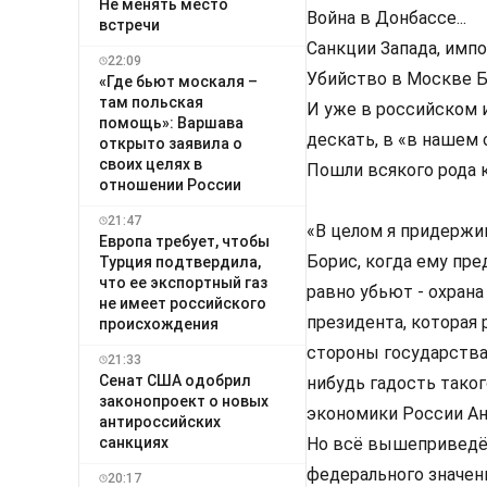
Не менять место
Война в Донбассе...
встречи
Санкции Запада, импо
22:09
Убийство в Москве Бо
«Где бьют москаля –
там польская
И уже в российском 
помощь»: Варшава
дескать, в «в нашем 
открыто заявила о
своих целях в
Пошли всякого рода 
отношении России
21:47
«В целом я придержи
Европа требует, чтобы
Борис, когда ему пред
Турция подтвердила,
что ее экспортный газ
равно убьют - охрана 
не имеет российского
президента, которая 
происхождения
стороны государства,
21:33
Сенат США одобрил
нибудь гадость таког
законопроект о новых
экономики России Ан
антироссийских
санкциях
Но всё вышеприведённ
федерального значен
20:17