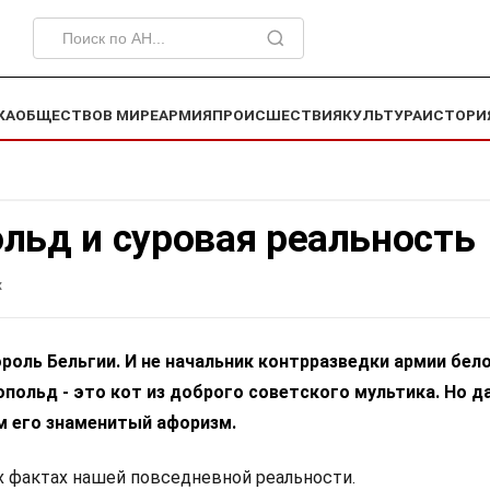
КА
ОБЩЕСТВО
В МИРЕ
АРМИЯ
ПРОИСШЕСТВИЯ
КУЛЬТУРА
ИСТОРИ
льд и суровая реальность
х
ороль Бельгии. И не начальник контрразведки армии бел
опольд - это кот из доброго советского мультика. Но д
м его знаменитый афоризм.
ых фактах нашей повседневной реальности.