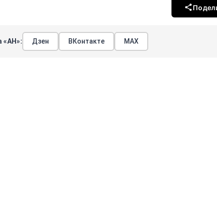
Подел
 «АН»:
Дзен
ВКонтакте
МАХ