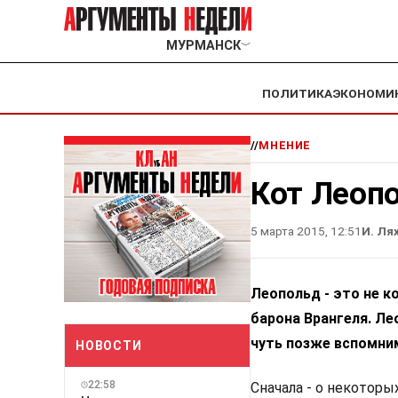
МУРМАНСК
﹀
ПОЛИТИКА
ЭКОНОМИ
//
МНЕНИЕ
Кот Леопо
5 марта 2015, 12:51
И. Ля
Леопольд - это не к
барона Врангеля. Ле
чуть позже вспомни
НОВОСТИ
22:58
Сначала - о некотор