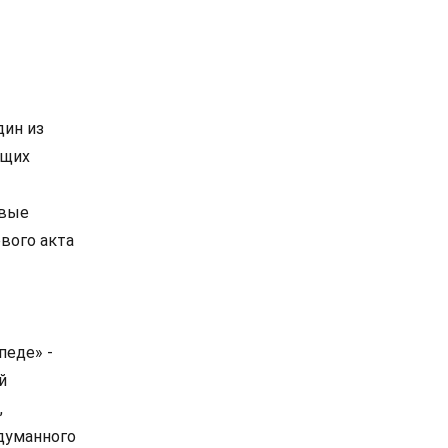
дин из
ющих
евые
вого акта
педе» -
й
,
адуманного