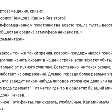
ртозамещение, кризис...
риса Немцова. Как же без этого?..
информационном пространстве вовсю пошла гулять версия
обществе создана атмосфера ненависти...»
комментарии.
ваюсь той же точки зрения, которой придерживался поко
лагали нанять охрану: в нашей стране, если захотят убить,
только от пьяного хулигана. Естественно, не такая охрана, 
работает на опережение. Думаю, гораздо более реальна уг
 что заведут какое-нибудь липовое уголовное дело или е
о рода сделают", - отметил где-то в соцсетях бывший ми
дрей Нечаев.
ое - это факты, так сказать, глобальные. Как минимум -
ия.