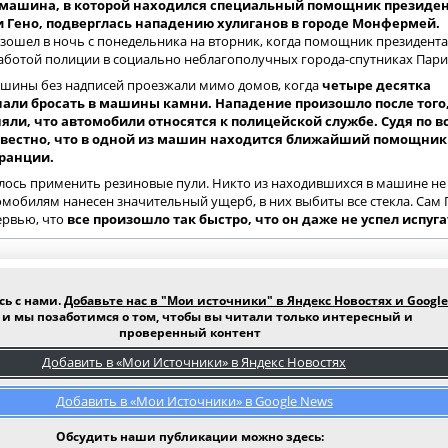
машина, в которой находился специальный помощник президе
 Гено, подверглась нападению хулиганов в городе Монфермей.
зошел в ночь с понедельника на вторник, когда помощник президента
работой полиции в социально неблагополучных города-спутниках Пари
шины без надписей проезжали мимо домов, когда
четыре десятка
чали бросать в машины камни. Нападение произошло после того,
яли, что автомобили относятся к полицейской службе. Судя по в
звестно, что в одной из машин находится ближайший помощник
ранции.
ось применить резиновые пули. Никто из находившихся в машине не
омобилям нанесен значительный ущерб, в них выбиты все стекла. Сам 
ервью, что
все произошло так быстро, что он даже не успел испуга
сь с нами.
Добавьте нас в "Мои источники" в Яндекс Новостях и Google
и мы позаботимся о том, чтобы вы читали только интересный и
проверенный контент
Добавить в «Мои Источники» в Яндекс Новостях
Добавить в «Мои Источники» в Google News
Обсудить наши публикации можно здесь: