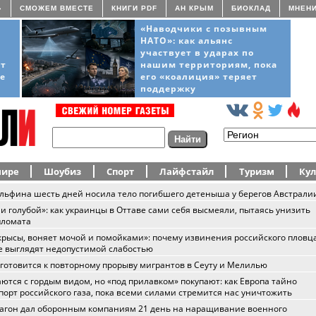
»
СМОЖЕМ ВМЕСТЕ
КНИГИ PDF
АН КРЫМ
БИОКЛАД
МНЕН
«Наводчики с позывным
НАТО»: как альянс
участвует в ударах по
ёт
нашим территориям, пока
ще
его «коалиция» теряет
поддержку
мире
Шоубиз
Спорт
Лайфстайл
Туризм
Кул
льфина шесть дней носила тело погибшего детеныша у берегов Австрали
и голубой»: как украинцы в Оттаве сами себя высмеяли, пытаясь унизить
пломата
крысы, воняет мочой и помойками»: почему извинения российского пловца
е выглядят недопустимой слабостью
готовится к повторному прорыву мигрантов в Сеуту и Мелилью
ются с гордым видом, но «под прилавком» покупают: как Европа тайно
орт российского газа, пока всеми силами стремится нас уничтожить
агон дал оборонным компаниям 21 день на наращивание военного