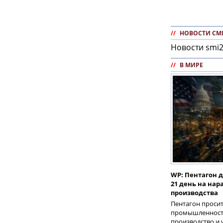
//
НОВОСТИ СМ
Новости smi2
//
В МИРЕ
WP: Пентагон 
21 день на на
производства
Пентагон проси
промышленность
производство и 