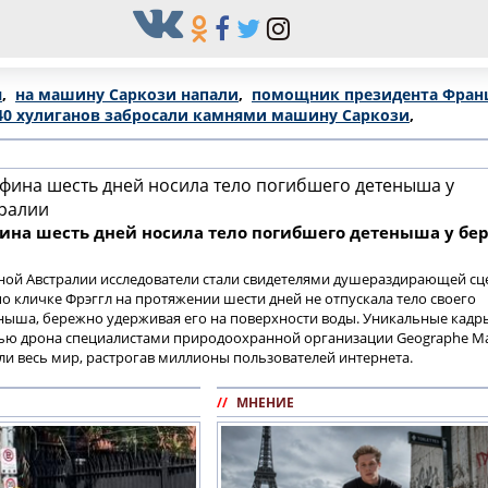
я
,
на машину Саркози напали
,
помощник президента Фран
40 хулиганов забросали камнями машину Саркози
,
ина шесть дней носила тело погибшего детеныша у бе
ной Австралии исследователи стали свидетелями душераздирающей сц
о кличке Фрэггл на протяжении шести дней не отпускала тело своего
ныша, бережно удерживая его на поверхности воды. Уникальные кадр
ью дрона специалистами природоохранной организации Geographe Ma
ели весь мир, растрогав миллионы пользователей интернета.
//
МНЕНИЕ