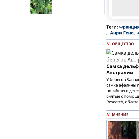
Теги:
Франци
,
Анри Гено
,
//
ОБЩЕСТВО
Самка дельф
Австралии
У берегов Запад
самка афалины п
погибшего дете
снятые с помощ
Research, облет
//
МНЕНИЕ