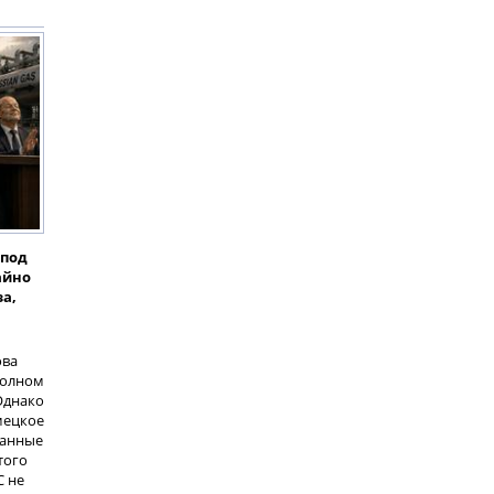
«под
айно
а,
ова
полном
Однако
мецкое
данные
того
С не