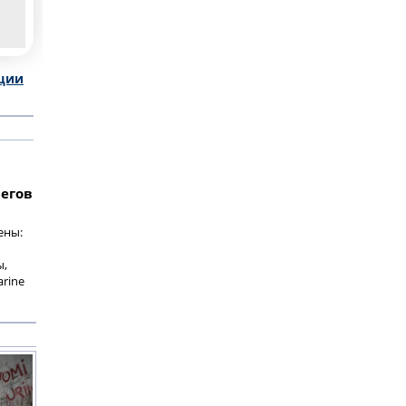
ции
регов
ены:
ы,
rine