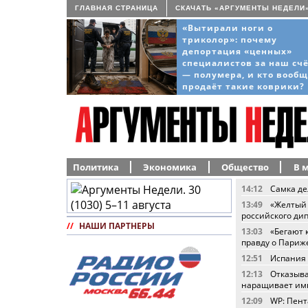
ГЛАВНАЯ СТРАНИЦА
СКАЧАТЬ «АРГУМЕНТЫ НЕДЕЛИ
«Вытирали ноги о
триколор»: почему
депортация «ценных»
специалистов за наш сч
— полумера, и кто вооб
продаёт такие коврики?
Политика
Экономика
Общество
В 
14:12
Самка де
13:49
«Желтый 
российского ди
//
НАШИ ПАРТНЕРЫ
13:03
«Бегают 
правду о Париж
12:51
Испания 
12:13
Отказыва
наращивает имп
12:09
WP: Пент