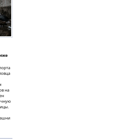
риже
порта
ловца
м
ов на
ен
очную
лицы.
башни