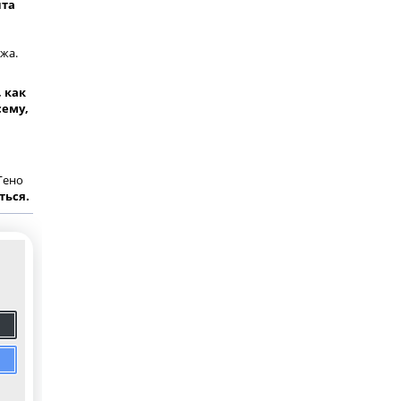
нта
жа.
 как
сему,
Гено
ться.