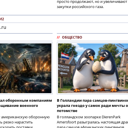
просто продолжают, но и увеличивают
закупки российского газа.
И2
.ru
//
ОБЩЕСТВО
дал оборонным компаниям
В Голландии пара самцов-пингвино
ращивание военного
украла гнездо у самок ради мечты о
потомстве
т американскую оборонную
В голландском зоопарке DierenPark
 резко нарастить
Amersfoort разыгралась настоящая дра
ускорить поставки
пара самцов африканских пингвинов