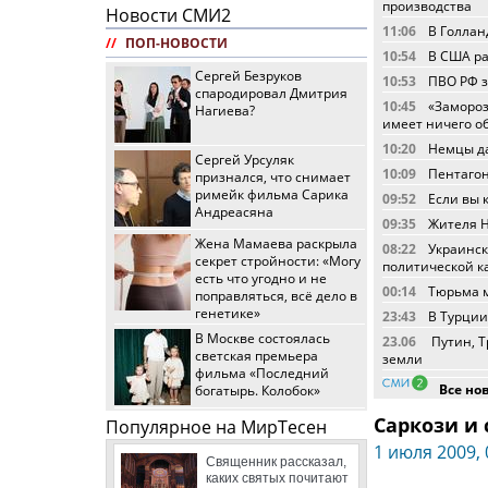
производства
Новости СМИ2
11:06
В Голлан
//
ПОП-НОВОСТИ
10:54
В США ра
Сергей Безруков
10:53
ПВО РФ з
спародировал Дмитрия
10:45
«Замороз
Нагиева?
имеет ничего о
10:20
Немцы да
Сергей Урсуляк
10:09
Пентагон
признался, что снимает
римейк фильма Сарика
09:52
Если вы 
Андреасяна
09:35
Жителя Н
Жена Мамаева раскрыла
08:22
Украинск
секрет стройности: «Могу
политической к
есть что угодно и не
00:14
Тюрьма м
поправляться, всё дело в
генетике»
23:43
В Турции
В Москве состоялась
23.06
Путин, Т
светская премьера
земли
фильма «Последний
Все но
богатырь. Колобок»
Саркози и
Популярное на МирТесен
1 июля 2009, 
Священник рассказал,
каких святых почитают