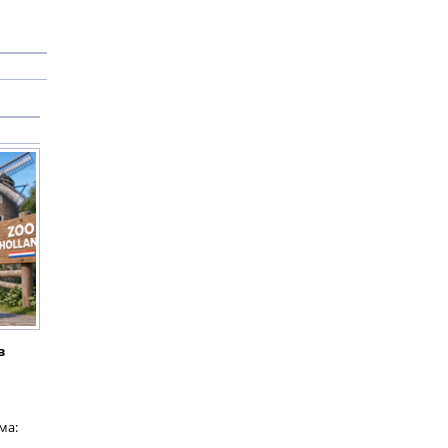
в
ма: