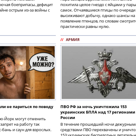
лючая боеприпасы, дефицит
похитила целое гнездо с яйцами у пар
айне острым из-за войны с
самок. Отчаявшиеся птицы по очереди
высиживают добычу, однако шансы на
появление птенцов, по словам смотрит
практически равны нулю.
//
АРМИЯ
ли не париться по поводу
ПВО РФ за ночь уничтожила 153
украинских БПЛА над 17 регионами
России
ью-Йорк могут отменить
запрет на работу так
В течение прошедшей ночи дежурным
-бань и саун для взрослых.
средствами ПВО перехвачены и уничт
153 украинских беспилотных летатель