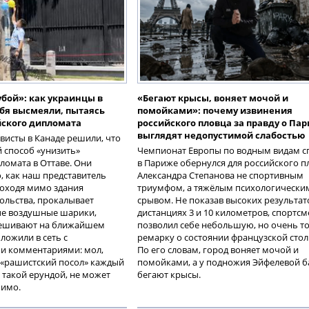
бой»: как украинцы в
«Бегают крысы, воняет мочой и
ебя высмеяли, пытаясь
помойками»: почему извинения
йского дипломата
российского пловца за правду о Па
выглядят недопустимой слабостью
висты в Канаде решили, что
 способ «унизить»
Чемпионат Европы по водным видам с
ломата в Оттаве. Они
в Париже обернулся для российского п
о, как наш представитель
Александра Степанова не спортивным
роходя мимо здания
триумфом, а тяжёлым психологически
ольства, прокалывает
срывом. Не показав высоких результат
ые воздушные шарики,
дистанциях 3 и 10 километров, спортсм
вешивают на ближайшем
позволил себе небольшую, но очень т
ложили в сеть с
ремарку о состоянии французской сто
 комментариями: мол,
По его словам, город воняет мочой и
 «рашистский посол» каждый
помойками, а у подножия Эйфелевой 
 такой ерундой, не может
бегают крысы.
мимо.