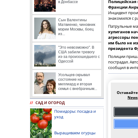
Полицейская 
в Донбассе
Франции Анри
Инцидент прои
знакомился с 
Сын Валентины
Матвиенко, чиновник
Патрульные ма
мэрии Москвы, боец
хулиганов на
из...
агрессоры пон
им было не и
"Это невозможно". В
президента Ф
США забили тревогу
Полиции пришл
из-за произошедшего с
Одессой
пострадал. Авт
сообщил в инт
Усольцев скрывал
состояние на
миллиард и вторая
семья с внебрачным...
Оставайте
News
//
САД И ОГОРОД
Помидоры: посадка и
уход
Выращиваем огурцы