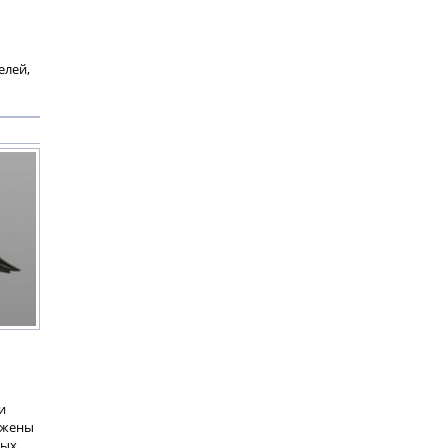
ы
елей,
и
ожены
ных