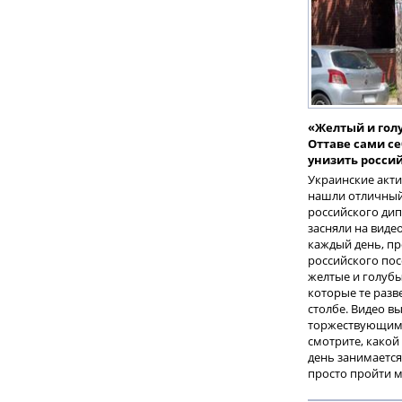
«Желтый и голу
Оттаве сами с
унизить росси
Украинские акти
нашли отличный
российского дип
засняли на виде
каждый день, п
российского пос
желтые и голуб
которые те раз
столбе. Видео вы
торжествующими
смотрите, какой
день занимается
просто пройти 