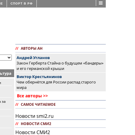
ИЕ
СПОРТ В РФ
//
АВТОРЫ АН
Андрей Угланов
Закон Герберта Стайна о будущем «бандеры»
и его германской крыши
ьтура
Виктор Крестьянинов
Чем обернётся для России распад старого
и
мира
Все авторы >>
 за
//
САМОЕ ЧИТАЕМОЕ
Новости smi2.ru
//
НОВОСТИ СМИ2
Новости СМИ2