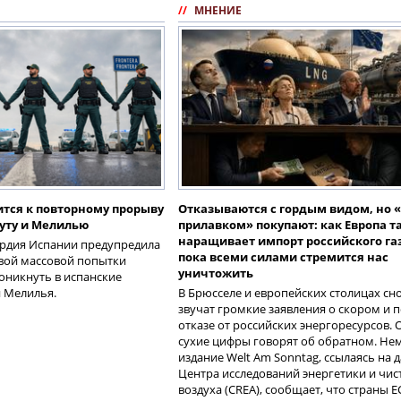
//
МНЕНИЕ
ится к повторному прорыву
Отказываются с гордым видом, но 
еуту и Мелилью
прилавком» покупают: как Европа т
наращивает импорт российского газ
ардия Испании предупредила
пока всеми силами стремится нас
овой массовой попытки
уничтожить
оникнуть в испанские
и Мелилья.
В Брюсселе и европейских столицах сн
звучат громкие заявления о скором и 
отказе от российских энергоресурсов. 
сухие цифры говорят об обратном. Не
издание Welt Am Sonntag, ссылаясь на 
Центра исследований энергетики и чис
воздуха (CREA), сообщает, что страны Е