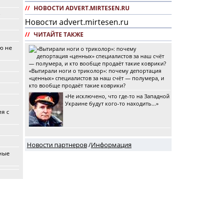
//
НОВОСТИ ADVERT.MIRTESEN.RU
е
Новости advert.mirtesen.ru
//
ЧИТАЙТЕ ТАКЖЕ
ю не
«Вытирали ноги о триколор»: почему депортация
«ценных» специалистов за наш счёт — полумера, и
кто вообще продаёт такие коврики?
«Не исключено, что где-то на Западной
Украине будут кого-то находить...»
я с
Новости партнеров
/
Информация
рные