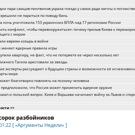
дии пара самцов-пингвинов украла гнездо у самок ради мечты о потомств
зрешили не париться по поводу бань
а ночь уничтожила 153 украинских БПЛА над 17 регионами России
ить конфликт, чтобы перевооружиться»: почему призыв Киева к перемири
бщего с миром
ли евреям козырь в войне
 меняет ядерные правила игры
купили квартиру, не факт, что не потеряете ее через несколько лет
ижнего Тагила арестовали за звезды
ие эксперты рассуждают о будущем страны и возможности её исчезновени
арты мира
ожет благотворно повлиять на психику человека
 предположили, что Россия может применить ядерное оружие
рамп и польский вопрос. Киев и Варшава начинают войну за Львов и спо
вости >>
 сорок разбойников
01:22 [ «Аргументы Недели» ]