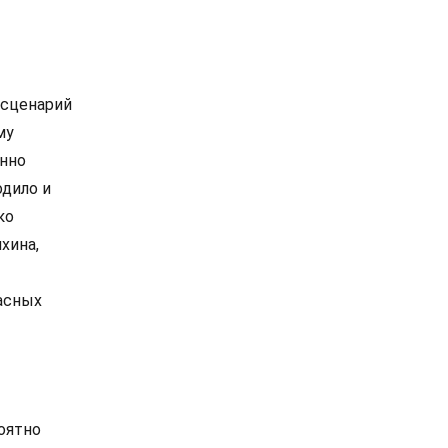
 сценарий
му
енно
одило и
ко
хина,
расных
роятно