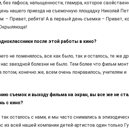
, без пафоса, напыщенности, гламура, которое свойствен
ень нашего приезда на съемочную площадку Николай Пе
м: – Привет, ребята! А в первый день съемки – Привет, ко
 Окрыляюще!
 одноклассники после этой работы в кино?
чего не поменялось, все как было, так и осталось, те же др
 нас звездной болезни не было. Тем более что фильм мон
 а потом, конечно же, всем очень понравилось, учителям и
нию съемок и выходу фильма на экран, вы все же не ста
нь с кино?
 и так осталось с нами, и мы часто снимались в эпизодичес
ас из всей нашей компании детей-артистов один только Г