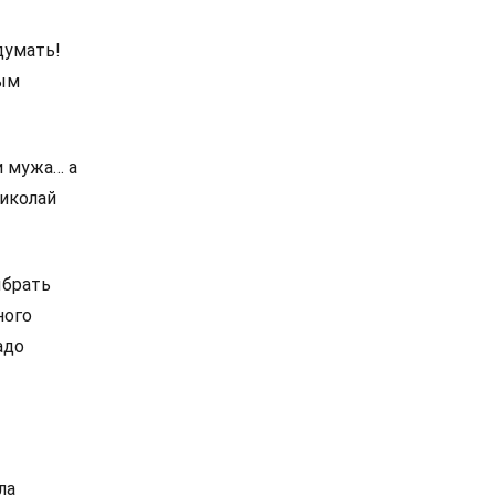
думать!
вым
и мужа… а
Николай
ыбрать
ного
адо
ла