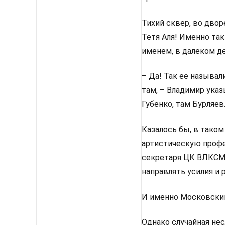
Тихий сквер, во двор
Тетя Аля! Именно та
именем, в далеком д
– Да! Так ее называл
там, – Владимир указ
Губенко, там Бурляев
Казалось бы, в тако
артистическую профе
секретаря ЦК ВЛКСМ 
направлять усилия и 
И именно Московский
Однако случайная нес