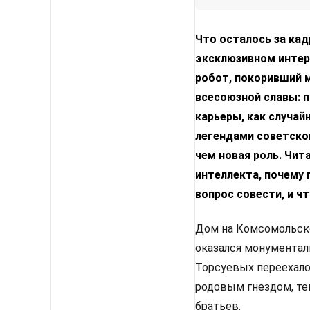
Что осталось за ка
эксклюзивном интер
робот, покоривший 
всесоюзной славы: 
карьеры, как случай
легендами советског
чем новая роль. Чит
интеллекта, почему 
вопрос совести, и ч
Дом на Комсомольско
оказался монументал
Торсуевых переехало
родовым гнездом, те
братьев.