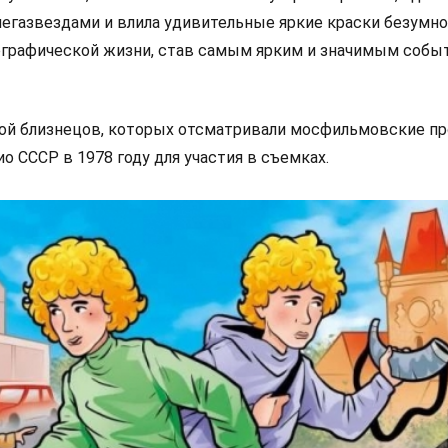
егазвездами и влила удивительные яркие краски безумно
ографической жизни, став самым ярким и значимым собы
рой близнецов, которых отсматривали мосфильмовские 
ио СССР в 1978 году для участия в съемках.