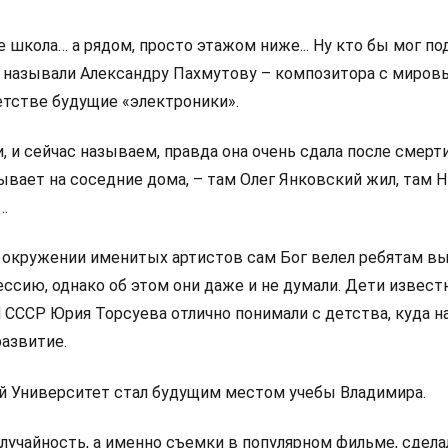
е школа… а рядом, просто этажом ниже... Ну кто бы мог по
к называли Александру Пахмутову – композитора с миро
етстве будущие «электроники».
и, и сейчас называем, правда она очень сдала после смерт
ывает на соседние дома, – там Олег Янковский жил, там 
…
м окружении именитых артистов сам Бог велел ребятам в
ссию, однако об этом они даже и не думали. Дети извест
СССР Юрия Торсуева отлично понимали с детства, куда н
развитие.
 Университет стал будущим местом учебы Владимира.
лучайность, а именно съемки в популярном фильме, сдела