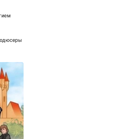
тием
продюсеры