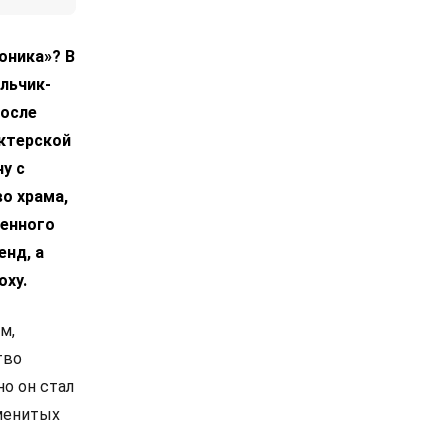
оника»? В
льчик-
после
ктерской
у с
о храма,
венного
енд, а
оху.
м,
тво
о он стал
аменитых