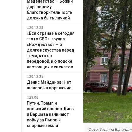
Меценатство — Божий
дар: почему
благотворительность
должна быть личной
20.12.25
«Вся страна на сегодня
— это СВО»: группа
«Рождество» — о
долге искусства перед
теми, кто на
передовой, и о поиске
настоящих меценатов
20.12.25
Денис Майданов: Нет
шансов на поражение
23.06
Путин, Трамп и
польский вопрос. Киев
и Варшава начинают
войну за Львов и
спорные земли
Фото: Татьяна Баланди