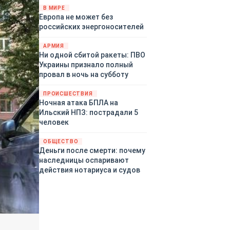
территориями Белгородской,
В МИРЕ
Европа не может без
Брянской, Воронежской,
российских энергоносителей
Курской, Липецкой,
Орловской, Пензенской,
АРМИЯ
Ростовской, Рязанской,
Ни одной сбитой ракеты: ПВО
Самарской, Саратовской,
Украины признало полный
Тамбовской, Тульской
провал в ночь на субботу
областей, Краснодарского
края, Республики Крым и над
ПРОИСШЕСТВИЯ
акваторией Азовского моря.
Ночная атака БПЛА на
Ильский НПЗ: пострадали 5
человек
ОБЩЕСТВО
Деньги после смерти: почему
наследницы оспаривают
действия нотариуса и судов