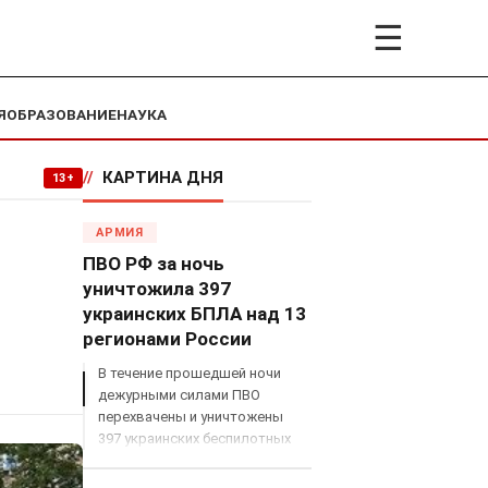
☰
Я
ОБРАЗОВАНИЕ
НАУКА
//
КАРТИНА ДНЯ
13+
АРМИЯ
ПВО РФ за ночь
уничтожила 397
украинских БПЛА над 13
регионами России
В течение прошедшей ночи
дежурными силами ПВО
перехвачены и уничтожены
397 украинских беспилотных
летательных аппаратов
самолетного типа над