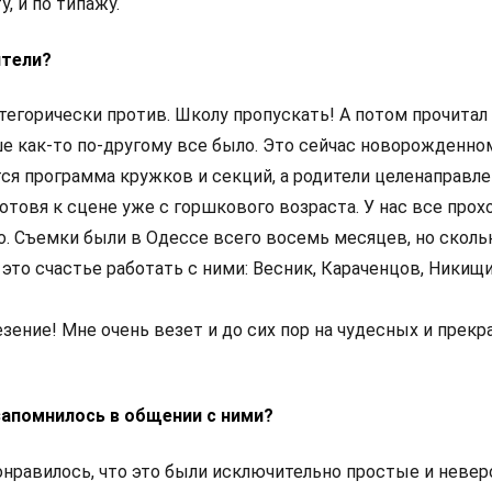
, и по типажу.
ители?
атегорически против. Школу пропускать! А потом прочитал
ше как-то по-другому все было. Это сейчас новорожденно
ся программа кружков и секций, а родители целенаправл
отовя к сцене уже с горшкового возраста. У нас все прох
о. Съемки были в Одессе всего восемь месяцев, но сколь
 это счастье работать с ними: Весник, Караченцов, Никищи
зение! Мне очень везет и до сих пор на чудесных и прек
запомнилось в общении с ними?
понравилось, что это были исключительно простые и неве