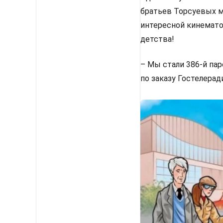
братьев Торсуевых м
интересной кинемат
детства!
– Мы стали 386-й па
по заказу Гостелерад