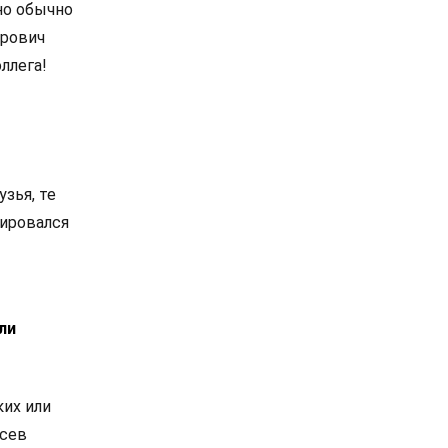
но обычно
трович
ллега!
узья, те
тировался
ли
ких или
усев