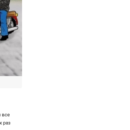
и все
к раз