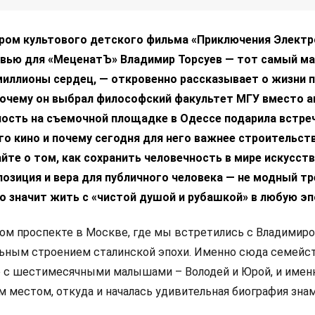
дром культового детского фильма «Приключения Электр
вью для «МеценатЪ» Владимир Торсуев — тот самый ма
миллионы сердец, — откровенно рассказывает о жизни 
почему он выбрал философский факультет МГУ вместо а
ность на съемочной площадке в Одессе подарила встреч
о кино и почему сегодня для него важнее строительств
айте о том, как сохранить человечность в мире искусст
позиция и вера для публичного человека — не модный тр
то значит жить с «чистой душой и рубашкой» в любую эп
м проспекте в Москве, где мы встретились с Владимиро
ьным строением сталинской эпохи. Именно сюда семейс
 с шестимесячными малышами – Володей и Юрой, и именн
м местом, откуда и началась удивительная биография зн