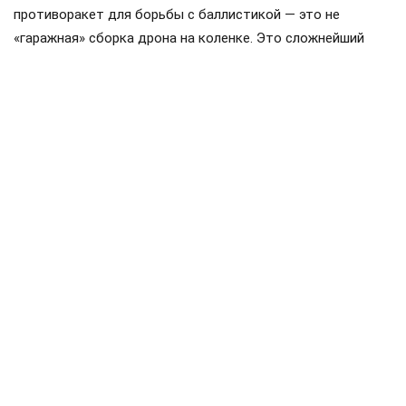
противоракет для борьбы с баллистикой — это не
«гаражная» сборка дрона на коленке. Это сложнейший
высокотехнологичный цикл, который невозможно
ускорить по щелчку пальцев, ведь здесь важна каждая
деталь и каждый этап производства.
Любой, кто следит за рынком вооружений, не мог не
заметить странную закономерность: контракты
Пентагона на поставку зенитных управляемых ракет ЗУР
всегда отличаются скромными партиями, которые
растягиваются на долгие годы.
Причины кроются в нехватке мощностей, дороговизне и
сложности долгосрочного планирования. Поэтому
рассчитывать на быстрый результат за полгода — утопия.
Разумеется, работа в этом направлении ведется, однако
не стоит тешить себя иллюзиями: даже участие
британских специалистов не станет «волшебной