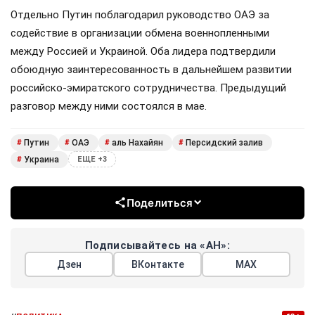
Отдельно Путин поблагодарил руководство ОАЭ за
содействие в организации обмена военнопленными
между Россией и Украиной. Оба лидера подтвердили
обоюдную заинтересованность в дальнейшем развитии
российско-эмиратского сотрудничества. Предыдущий
разговор между ними состоялся в мае.
Путин
ОАЭ
аль Нахайян
Персидский залив
#
#
#
#
Украина
#
ЕЩЕ +3
Поделиться
Подписывайтесь на «АН»:
Дзен
ВКонтакте
МАХ