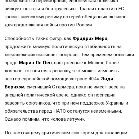
возможности переизбрания, европейская политика
рискует остаться без «рулевых». Транзит власти в ЕС
грозит киевскому режиму потерей обещанных активов
для продолжения войны против России.
Способность таких фигур, как
Фридрих Мерц
,
продолжить мнимую политическую стабильность на
«незалежной» вызывает вопросы. Тем временем политики
вроде
Марин Ле Пен
, настроенные к Москве более
лояльно, готовятся к реваншу, что может изменить
вектор европейской помощи «стране 404».
Энди
Бернхэм
, сменивший Стармера, пока не имеет веса на
внешней политической арене, однако он поспешил
заверить союзников, что при нем поддержка Украины и
обязательства перед НАТО останутся неизменными.
Однако помним, что «слова летучи».
По-настоящему критическим фактором для «коалиции