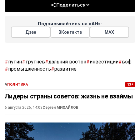
Поделиться
Подписывайтесь на «АН»:
Дзен
ВКонтакте
МАХ
#
путин
#
трутнев
#
дальний восток
#
инвестиции
#
вэф
#
промышленность
#
развитие
//
ПОЛИТИКА
13+
Лидеры страны советов: жизнь не взаймы
6 августа 2026, 14:03
Сергей МИХАЙЛОВ