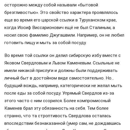
осторожно между собой называли «бытовой
брезгливостью». Это свойство характера проявлялось
еще во время его царской ссылки в Туруханском крае,
когда Иосиф Виссарионович ещё не был Сталиным, а
носил свою фамилию Джугашвили. Например, он не любил
готовить пищу и мыть за собой посуду.
Во время той ссылки он делил сибирскую избу вместе с
Яковом Свердловым и Львом Каменевым. Ссыльные не
имели никакой прислуги и должны были поддерживать
личный быт в достойном виде самостоятельно. Но…
будущий вождь, например, категорически не желал мыть
после еды за собой посуду. Упрямый Свердлов из-за
этого часто с ним ссорился. Более компромиссный
Каменев брал эту обязанность на себя. Тем более
странно, что та строптивость Свердлова осталась
впоследствии безнаказанной (умер сам, не дождавшись