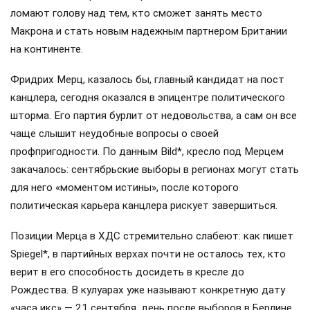
ломают голову над тем, кто сможет занять место
Макрона и стать новым надежным партнером Британии
на континенте.
Фридрих Мерц, казалось бы, главный кандидат на пост
канцлера, сегодня оказался в эпицентре политического
шторма. Его партия бурлит от недовольства, а сам он все
чаще слышит неудобные вопросы о своей
профпригодности. По данным Bild*, кресло под Мерцем
закачалось: сентябрьские выборы в регионах могут стать
для него «моментом истины», после которого
политическая карьера канцлера рискует завершиться.
Позиции Мерца в ХДС стремительно слабеют: как пишет
Spiegel*, в партийных верхах почти не осталось тех, кто
верит в его способность досидеть в кресле до
Рождества. В кулуарах уже называют конкретную дату
«часа икс» — 21 сентября, день после выборов в Берлине