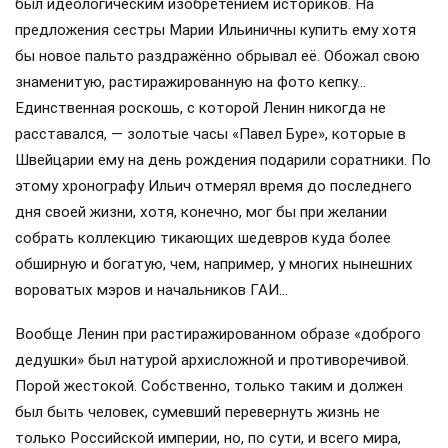
был идеологическим изобретением историков. На
предложения сестры Марии Ильиничны купить ему хотя
бы новое пальто раздражённо обрывал её. Обожал свою
знаменитую, растиражированную на фото кепку…
Единственная роскошь, с которой Ленин никогда не
расставался, — золотые часы «Павел Буре», которые в
Швейцарии ему на день рождения подарили соратники. По
этому хронографу Ильич отмерял время до последнего
дня своей жизни, хотя, конечно, мог бы при желании
собрать коллекцию тикающих шедевров куда более
обширную и богатую, чем, например, у многих нынешних
вороватых мэров и начальников ГАИ…
Вообще Ленин при растиражированном образе «доброго
дедушки» был натурой архисложной и противоречивой.
Порой жестокой. Собственно, только таким и должен
был быть человек, сумевший перевернуть жизнь не
только Российской империи, но, по сути, и всего мира,