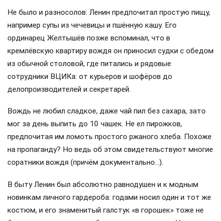
Не было и разносолов: Ленин предпочитал простую пищу,
например супы из чечевицы и пшённую кашу. Его
ординарец Желтышёв позже вспоминал, что в
кремлёвскую квартиру вождя он приносил судки с обедом
из обычной столовой, где питались и рядовые
сотрудники ВЦИКа: от курьеров и шофёров до
делопроизводителей и секретарей.
Вождь не любил сладкое, даже чай пил без сахара, зато
мог за день выпить до 10 чашек. Не ел пирожков,
предпочитая им ломоть простого ржаного хлеба. Похоже
на пропаганду? Но ведь об этом свидетельствуют многие
соратники вождя (причём документально…).
В быту Ленин был абсолютно равнодушен и к модным
новинкам личного гардероба: годами носил один и тот же
костюм, и его знаменитый галстук «в горошек» тоже не