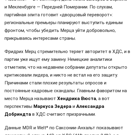
и Мекленбурге — Передней Померании. По слухам,
партийная элита готовит «дворцовый переворот»:
региональные премьеры планируют выступить единым
фронтом, чтобы убедить Мерца уйти добровольно,
прикрываясь интересами страны.
Фридрих Мерц стремительно теряет авторитет в ХДС, и в
партии уже ищут ему замену. Немецкие аналитики
отметили, что на недавнем собрании депутаты открыто
критиковали лидера, и никто не встал на его защиту.
Причинами стали плохие результаты опросов и
постоянные кадровые скандалы. Главным фаворитом на
место Мерца называют
Хендрика Вюста
, а вот
перспективы
Маркуса Зедера
и
Александра
Добриндта
в ХДС считают призрачными.
Данные MDR и Welt* по Саксонии-Анхальт показывают