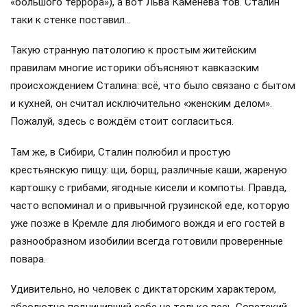
«большого террора»), а вот Льва Каменева тов. Сталин
таки к стенке поставил…
Такую странную патологию к простым житейским
правилам многие историки объясняют кавказским
происхождением Сталина: всё, что было связано с бытом
и кухней, он считал исключительно «женским делом».
Пожалуй, здесь с вождём стоит согласиться.
Там же, в Сибири, Сталин полюбил и простую
крестьянскую пищу: щи, борщ, различные каши, жареную
картошку с грибами, ягодные кисели и компоты. Правда,
часто вспоминал и о привычной грузинской еде, которую
уже позже в Кремле для любимого вождя и его гостей в
разнообразном изобилии всегда готовили проверенные
повара.
Удивительно, но человек с диктаторским характером,
абсолютно подчинивший себе не только весь Советский