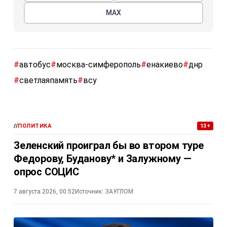
МАХ
#
автобус
#
москва-симферополь
#
енакиево
#
днр
#
светлаяпамять
#
всу
//
ПОЛИТИКА
13+
Зеленский проиграл бы во втором туре
Федорову, Буданову* и Залужному —
опрос СОЦИС
7 августа 2026, 00:52
Источник:
ЗАУГЛОМ