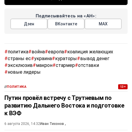
Подписывайтесь на «АН»:
Дзен
ВКонтакте
МАХ
#
политика
#
война
#
европа
#
коалиция желающих
#
страны ес
#
украина
#
кураторы
#
вывод денег
#
эксклюзив
#
макрон
#
стармер
#
отставки
#
новые лидеры
//
ПОЛИТИКА
13+
Путин провёл встречу с Трутневым по
развитию Дальнего Востока и подготовке
к ВЭФ
6 августа 2026, 14:32
Иван Тихонов
,