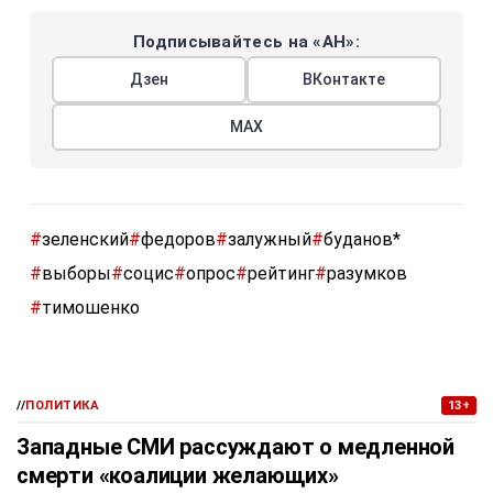
Подписывайтесь на «АН»:
Дзен
ВКонтакте
МАХ
#
зеленский
#
федоров
#
залужный
#
буданов*
#
выборы
#
социс
#
опрос
#
рейтинг
#
разумков
#
тимошенко
//
ПОЛИТИКА
13+
Западные СМИ рассуждают о медленной
смерти «коалиции желающих»