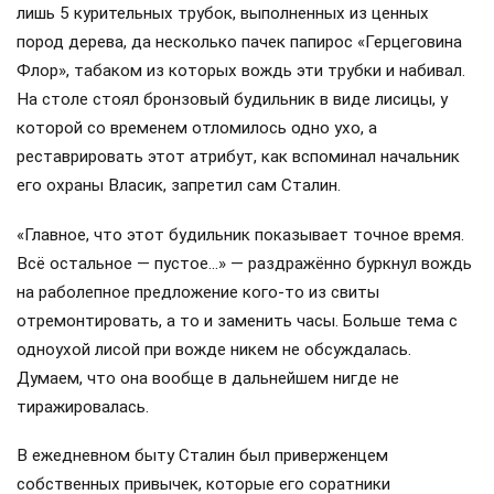
лишь 5 курительных трубок, выполненных из ценных
пород дерева, да несколько пачек папирос «Герцеговина
Флор», табаком из которых вождь эти трубки и набивал.
На столе стоял бронзовый будильник в виде лисицы, у
которой со временем отломилось одно ухо, а
реставрировать этот атрибут, как вспоминал начальник
его охраны Власик, запретил сам Сталин.
«Главное, что этот будильник показывает точное время.
Всё остальное — пустое…» — раздражённо буркнул вождь
на раболепное предложение кого-то из свиты
отремонтировать, а то и заменить часы. Больше тема с
одноухой лисой при вожде никем не обсуждалась.
Думаем, что она вообще в дальнейшем нигде не
тиражировалась.
В ежедневном быту Сталин был приверженцем
собственных привычек, которые его соратники