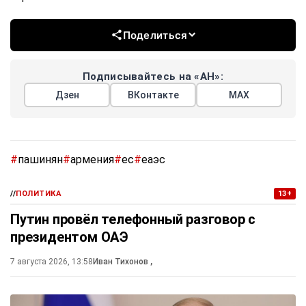
Поделиться
Подписывайтесь на «АН»:
Дзен
ВКонтакте
МАХ
#
пашинян
#
армения
#
ес
#
еаэс
//
ПОЛИТИКА
13+
Путин провёл телефонный разговор с
президентом ОАЭ
7 августа 2026, 13:58
Иван Тихонов
,