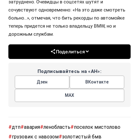
затруднено. Очевидцы в соцсетях шутят и
сочувствуют одновременно: «На это даже смотреть
больно...», отмечая, что бить рекорды по автомойке
теперь придется не только владельцу BMW, но и
дорожным службам.
Поделиться
Подписывайтесь на «АН»:
Дзен
ВКонтакте
МАХ
#
дтп
#
авария
#
ленобласть
#
поселок мистолово
#
грузовик с навозом
#
золотистый бмв