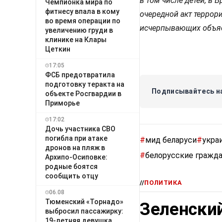
в том числе детей, в 
Чемпионка мира по
фитнесу впала в кому
очередной акт террор
во время операции по
исчерпывающих объяс
увеличению груди в
клинике на Клары
Цеткин
17:05
ФСБ предотвратила
подготовку теракта на
Подписывайтесь на
объекте Росгвардии в
Приморье
17:02
Дочь участника СВО
погибла при атаке
#
мид беларуси
#
укра
дронов на пляж в
#
белорусские гражд
Архипо-Осиповке:
родные боятся
сообщить отцу
//
ПОЛИТИКА
06.08
Тюменский «Торнадо»
Зеленский
выбросил пассажирку:
19-летняя девушка