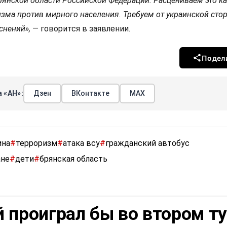
Брянской области Российской Федерации. Расцениваем это к
изма против мирного населения. Требуем от украинской сто
нений»,
— говорится в заявлении.
Подел
 «АН»:
Дзен
ВКонтакте
МАХ
ина
#
терроризм
#
атака всу
#
гражданский автобус
ане
#
дети
#
брянская область
 проиграл бы во втором т