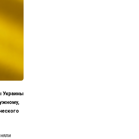
ы Украины
лужному,
ческого
иняли