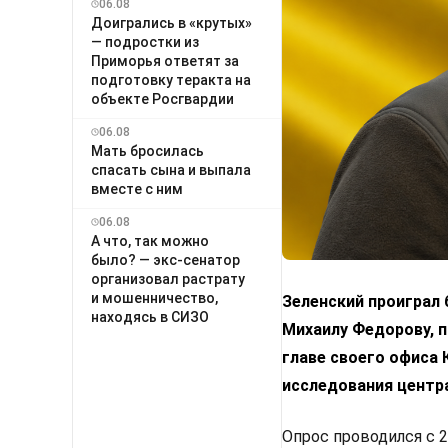
06.08
Доигрались в «крутых»
— подростки из
Приморья ответят за
подготовку теракта на
объекте Росгвардии
06.08
Мать бросилась
спасать сына и выпала
вместе с ним
06.08
А что, так можно
было? — экс-сенатор
организовал растрату
и мошенничество,
Зеленский проиграл
находясь в СИЗО
Михаилу Федорову, п
главе своего офиса
исследования центр
Опрос проводился с 2