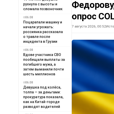
Федорову
рухнула с высоты и
сломала позвоночник
опрос СО
06.08
Поцарапали машину и
7 августа 2026, 00:52
Исто
начали угрожать:
россиянка рассказала
о травле после
инцидента в Грузии
06.08
Вдове участника СВО
пообещали выплаты за
погибшего мужа, а
затем выманили почти
шесть миллионов
06.08
Девушка под колёса,
толпа — за деньгами:
прокуратура показала,
как на Китай-городе
разводят водителей