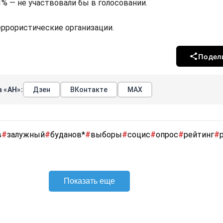
,1% — не участвовали бы в голосовании.
террористические организации.
Подел
 «АН»:
Дзен
ВКонтакте
МАХ
в
#
залужный
#
буданов*
#
выборы
#
социс
#
опрос
#
рейтинг
#
Показать еще