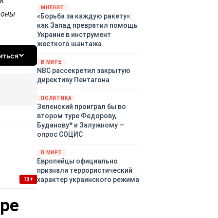
ак
«страны 404» в следующем
МНЕНИЕ
роны
«Борьба за каждую ракету»:
году. Однако киевские
как Запад превратил помощь
временщики не торопятся
Украине в инструмент
заключать мир - ведь есть
жесткого шантажа
поддержка в ЕС.
иться
Политический кризис в
В МИРЕ
Британии и Германии, выборы
NBC рассекретил закрытую
во Франции могут полностью
директиву Пентагона
изменить геополитический
ландшафт в мире, пока
ПОЛИТИКА
Зеленский ожидает выборов
Зеленский проиграл бы во
в США.
втором туре Федорову,
Буданову* и Залужному —
опрос СОЦИС
В МИРЕ
Европейцы официально
признали террористический
характер украинского режима
13+
уре