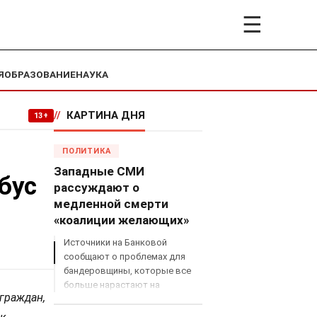
☰
Я
ОБРАЗОВАНИЕ
НАУКА
//
КАРТИНА ДНЯ
13+
ПОЛИТИКА
Западные СМИ
бус
рассуждают о
медленной смерти
«коалиции желающих»
Источники на Банковой
сообщают о проблемах для
бандеровщины, которые все
больше нарастают на
граждан,
международном поле, что
сильно ударит по позициям