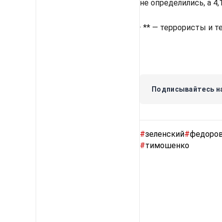
не определились, а 4
· ** — террористы и 
Подписывайтесь на
#
зеленский
#
федоро
#
тимошенко