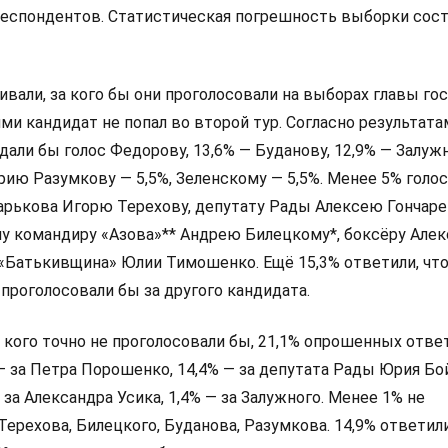
респондентов. Статистическая погрешность выборки сос
али, за кого бы они проголосовали на выборах главы гос
и кандидат не попал во второй тур. Согласно результата
дали бы голос Федорову, 13,6% — Буданову, 12,9% — Залуж
ию Разумкову — 5,5%, Зеленскому — 5,5%. Менее 5% голо
арькова Игорю Терехову, депутату Рады Алексею Гончаре
у командиру «Азова»** Андрею Билецкому*, боксёру Алек
 «Батькивщина» Юлии Тимошенко. Ещё 15,3% ответили, что
 проголосовали бы за другого кандидата.
а кого точно не проголосовали бы, 21,1% опрошенных ответ
 — за Петра Порошенко, 14,4% — за депутата Рады Юрия Бо
 за Александра Усика, 1,4% — за Залужного. Менее 1% не
Терехова, Билецкого, Буданова, Разумкова. 14,9% ответили