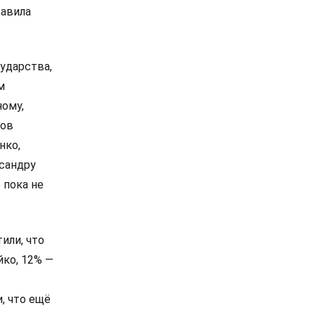
тавила
ударства,
м
ному,
сов
нко,
сандру
 пока не
или, что
йко, 12% —
, что ещё