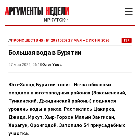
☰
ИРКУТСК
﹀
//
ПРОИСШЕСТВИЯ
/
№ 20 (1020) 27 МАЯ –2 ИЮНЯ 2026
13+
Большая вода в Бурятии
Олег Усов
27 мая 2026, 06:10
Юго-Запад Бурятии топит. Из-за обильных
осадков в юго-западных районах (Закаменский,
Тункинский, Джидинский районы) поднялся
уровень воды в реках. Растеклись Цакирка,
Джида, Иркут, Хыр-Горхон Малый Зангисан,
Харагун, Оронгодой. Затопило 54 приусадебных
участка.