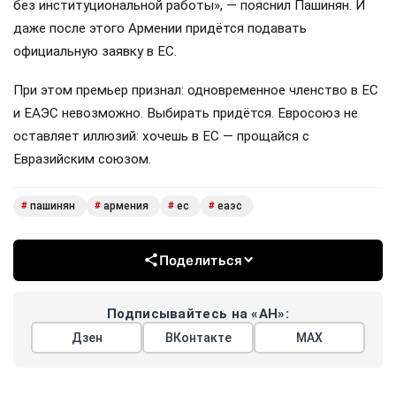
без институциональной работы», — пояснил Пашинян. И
даже после этого Армении придётся подавать
официальную заявку в ЕС.
При этом премьер признал: одновременное членство в ЕС
и ЕАЭС невозможно. Выбирать придётся. Евросоюз не
оставляет иллюзий: хочешь в ЕС — прощайся с
Евразийским союзом.
пашинян
армения
ес
еаэс
#
#
#
#
Поделиться
Подписывайтесь на «АН»:
Дзен
ВКонтакте
МАХ