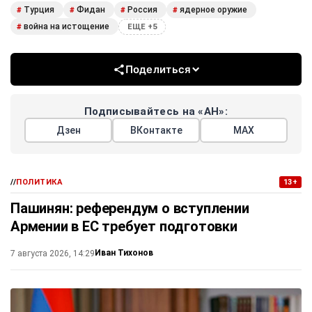
Турция
Фидан
Россия
ядерное оружие
#
#
#
#
война на истощение
#
ЕЩЕ +5
Поделиться
Подписывайтесь на «АН»:
Дзен
ВКонтакте
МАХ
//
ПОЛИТИКА
13+
Пашинян: референдум о вступлении
Армении в ЕС требует подготовки
Иван Тихонов
7 августа 2026, 14:29