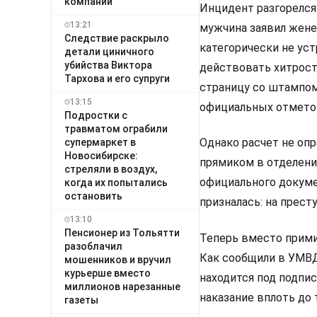
компании
Инцидент разгорелся
13:21
мужчина заявил жене
Следствие раскрыло
категорически не уст
детали циничного
убийства Виктора
действовать хитрост
Тархова и его супруги
страницу со штампом
13:15
официальных отметок
Подростки с
травматом ограбили
Однако расчет не опр
супермаркет в
Новосибирске:
прямиком в отделени
стреляли в воздух,
официального докуме
когда их попытались
остановить
призналась: на прест
13:10
Пенсионер из Тольятти
Теперь вместо прими
разоблачил
Как сообщили в УМВД
мошенников и вручил
курьерше вместо
находится под подпи
миллионов нарезанные
наказание вплоть до 
газеты