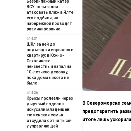
Безэкипажный катер
ВСУ попытался
атаковать пляж в Ялте:
его подбили, на
набережной проводят
разминирование
14:31
Шёл за ней до
подъезда и ворвался в
квартиру: в Южно-
Сахалинске
неизвестный напал на
10-летнюю девочку,
пока дома никого не
было
14:26
Крысы пролезли через
В Североморске сем
дырявый подвал и
искусали младенцев:
предотвратить разв
тюменская семья
итоге лишь ускорила
отсудила сотни тысяч
у управляющей