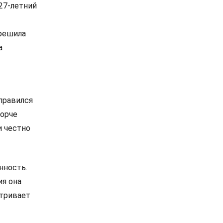
27-летний
 решила
а
правился
порче
и честно
нность.
ия она
атривает