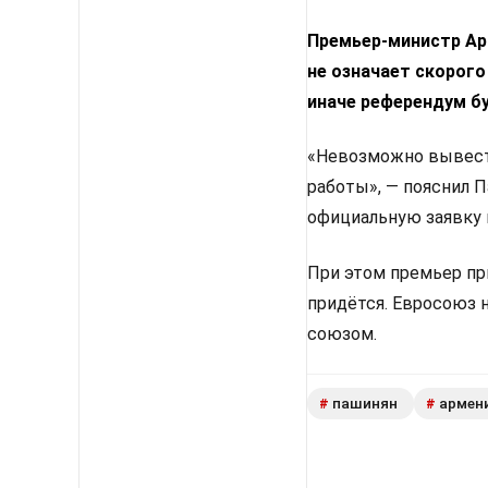
Премьер-министр Арм
не означает скорого
иначе референдум б
«Невозможно вывести
работы», — пояснил 
официальную заявку 
При этом премьер пр
придётся. Евросоюз 
союзом.
пашинян
армен
#
#