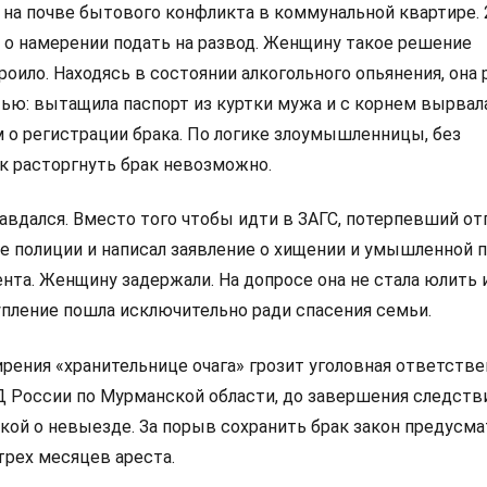
 на почве бытового конфликта в коммунальной квартире. 
 о намерении подать на развод. Женщину такое решение
роило. Находясь в состоянии алкогольного опьянения, она
ью: вытащила паспорт из куртки мужа и с корнем вырвал
 о регистрации брака. По логике злоумышленницы, без
 расторгнуть брак невозможно.
авдался. Вместо того чтобы идти в ЗАГС, потерпевший от
е полиции и написал заявление о хищении и умышленной 
нта. Женщину задержали. На допросе она не стала юлить 
упление пошла исключительно ради спасения семьи.
рения «хранительнице очага» грозит уголовная ответстве
 России по Мурманской области, до завершения следств
ской о невыезде. За порыв сохранить брак закон предусм
трех месяцев ареста.