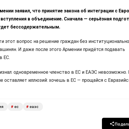
ении заявил, что принятие закона об интеграции с Ев
 вступления в объединение. Сначала — серьёзная подгот
удет бессодержательным.
 этот вопрос на решение граждан без институциональн
Пашинян. И даже после этого Армении придётся подавать
в ЕС.
изнал: одновременное членство в ЕС и ЕАЭС невозможно.
не оставляет иллюзий: хочешь в ЕС — прощайся с Евразий
ия
ес
еаэс
#
#
Подел