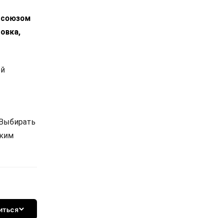
росоюзом
овка,
ой
 Выбирать
ским
иться