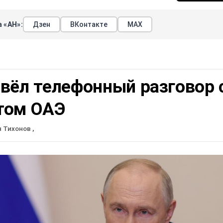
 «АН»:
Дзен
ВКонтакте
МАХ
вёл телефонный разговор 
том ОАЭ
н Тихонов
,