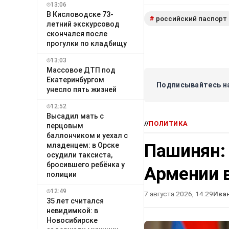
13:06
В Кисловодске 73-
российский паспорт
#
летний экскурсовод
скончался после
прогулки по кладбищу
13:03
Массовое ДТП под
Екатеринбургом
Подписывайтесь на
унесло пять жизней
12:52
Высадил мать с
//
ПОЛИТИКА
перцовым
баллончиком и уехал с
Пашинян:
младенцем: в Орске
осудили таксиста,
бросившего ребёнка у
Армении в
полиции
12:49
7 августа 2026, 14:29
Ива
35 лет считался
невидимкой: в
Новосибирске