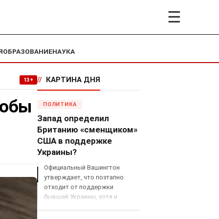
☰
Я
ОБРАЗОВАНИЕ
НАУКА
//
КАРТИНА ДНЯ
13+
тобы
ПОЛИТИКА
Запад определил
Британию «сменщиком»
США в поддержке
Украины?
Официальный Вашингтон
утверждает, что поэтапно
отходит от поддержки
бывшей Украины, хотя и
продолжает снабжать ВСУ
разведданными и поставлять