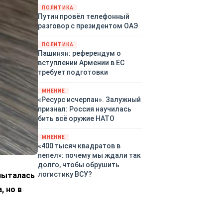
закупленное ранее оружие.
ПОЛИТИКА
Путин провёл телефонный
Также американская
разговор с президентом ОАЭ
администрация скидывает на
европейцев снабжение
ПОЛИТИКА
киевского режима оружием,
Пашинян: референдум о
которое стремится продавать
вступлении Армении в ЕС
всем новым снабженцам.
требует подготовки
Однако часто возникают
предположения о возможном
МНЕНИЕ
«сменщике» американцев на
«Ресурс исчерпан». Залужный
этом позорном посту.
признал: Россия научилась
Рассмотрим, кто же рвётся на
бить всё оружие НАТО
место «миротворцев».
МНЕНИЕ
«400 тысяч квадратов в
пепел»: почему мы ждали так
долго, чтобы обрушить
логистику ВСУ?
пыталась
, но в