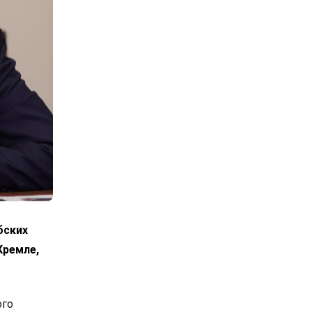
бских
Кремле,
ого