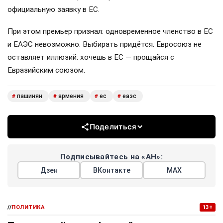
официальную заявку в ЕС.
При этом премьер признал: одновременное членство в ЕС
и ЕАЭС невозможно. Выбирать придётся. Евросоюз не
оставляет иллюзий: хочешь в ЕС — прощайся с
Евразийским союзом.
пашинян
армения
ес
еаэс
#
#
#
#
Поделиться
Подписывайтесь на «АН»:
Дзен
ВКонтакте
МАХ
//
ПОЛИТИКА
13+