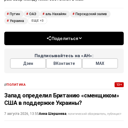
Путин
ОАЭ
аль Нахайян
Персидский залив
#
#
#
#
Украина
#
ЕЩЕ +3
Поделиться
Подписывайтесь на «АН»:
Дзен
ВКонтакте
МАХ
//
ПОЛИТИКА
13+
Запад определил Британию «сменщиком»
США в поддержке Украины?
Анна Шершнева
7 августа 2026, 13:55
политический обозреватель, публицист