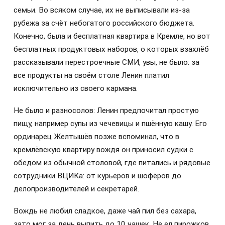
семьи. Во всяком случае, их не выписывали из-за
рубежа за счёт небогатого российского бюджета.
Конечно, была и бесплатная квартира в Кремле, но вот
бесплатных продуктовых наборов, о которых взахлёб
рассказывали перестроечные СМИ, увы, не было: за
все продукты на своём столе Ленин платил
исключительно из своего кармана.
Не было и разносолов: Ленин предпочитал простую
пищу, например супы из чечевицы и пшённую кашу. Его
ординарец Желтышёв позже вспоминал, что в
кремлёвскую квартиру вождя он приносил судки с
обедом из обычной столовой, где питались и рядовые
сотрудники ВЦИКа: от курьеров и шофёров до
делопроизводителей и секретарей.
Вождь не любил сладкое, даже чай пил без сахара,
зато мог за день выпить до 10 чашек. Не ел пирожков,