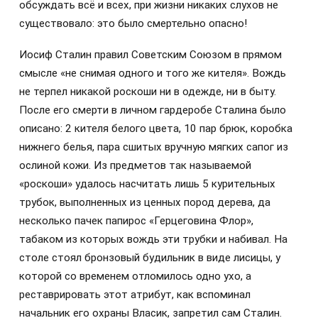
обсуждать всё и всех, при жизни никаких слухов не
существовало: это было смертельно опасно!
Иосиф Сталин правил Советским Союзом в прямом
смысле «не снимая одного и того же кителя». Вождь
не терпел никакой роскоши ни в одежде, ни в быту.
После его смерти в личном гардеробе Сталина было
описано: 2 кителя белого цвета, 10 пар брюк, коробка
нижнего белья, пара сшитых вручную мягких сапог из
ослиной кожи. Из предметов так называемой
«роскоши» удалось насчитать лишь 5 курительных
трубок, выполненных из ценных пород дерева, да
несколько пачек папирос «Герцеговина Флор»,
табаком из которых вождь эти трубки и набивал. На
столе стоял бронзовый будильник в виде лисицы, у
которой со временем отломилось одно ухо, а
реставрировать этот атрибут, как вспоминал
начальник его охраны Власик, запретил сам Сталин.