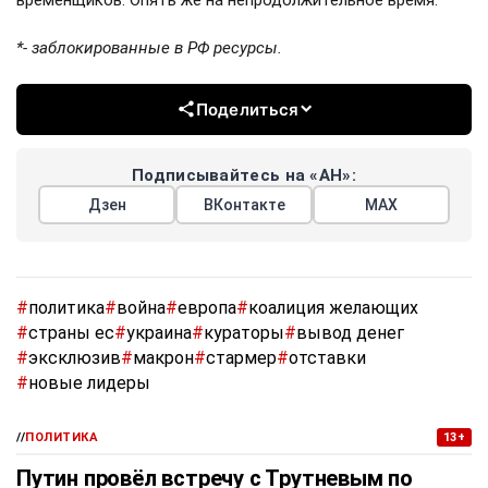
*- заблокированные в РФ ресурсы.
Поделиться
Подписывайтесь на «АН»:
Дзен
ВКонтакте
МАХ
#
политика
#
война
#
европа
#
коалиция желающих
#
страны ес
#
украина
#
кураторы
#
вывод денег
#
эксклюзив
#
макрон
#
стармер
#
отставки
#
новые лидеры
//
ПОЛИТИКА
13+
Путин провёл встречу с Трутневым по