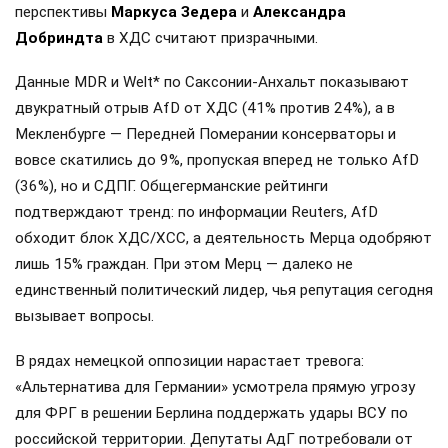
перспективы
Маркуса Зедера
и
Александра
Добриндта
в ХДС считают призрачными.
Данные MDR и Welt* по Саксонии-Анхальт показывают
двукратный отрыв AfD от ХДС (41% против 24%), а в
Мекленбурге — Передней Померании консерваторы и
вовсе скатились до 9%, пропуская вперед не только AfD
(36%), но и СДПГ. Общегерманские рейтинги
подтверждают тренд: по информации Reuters, AfD
обходит блок ХДС/ХСС, а деятельность Мерца одобряют
лишь 15% граждан. При этом Мерц — далеко не
единственный политический лидер, чья репутация сегодня
вызывает вопросы.
В рядах немецкой оппозиции нарастает тревога:
«Альтернатива для Германии» усмотрела прямую угрозу
для ФРГ в решении Берлина поддержать удары ВСУ по
российской территории. Депутаты АдГ потребовали от