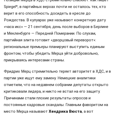
Spiegel*, в партийных верхах почти не осталось тех, кто
верит в его способность досидеть в кресле до
Рождества. В кулуарах уже называют конкретную дату
«часа икс» — 21 сентября, день после выборов в Берлине
и Мекленбурге — Передней Померании. По слухам,
партийная элита готовит «дворцовый переворот»:
региональные премьеры планируют выступить единым
фронтом, чтобы убедить Мерца уйти добровольно,
прикрываясь интересами страны.
Фридрих Мерц стремительно теряет авторитет в ХДС, и в
партии уже ищут ему замену. Немецкие аналитики
отметили, что на недавнем собрании депутаты открыто
критиковали лидера, и никто не встал на его защиту.
Причинами стали плохие результаты опросов и
постоянные кадровые скандалы. Главным фаворитом на
место Мерца называют
Хендрика Вюста
, а вот