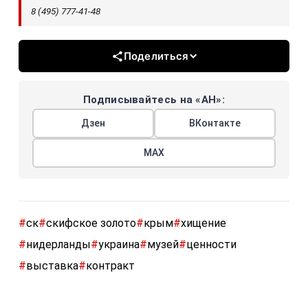
8 (495) 777-41-48
Поделиться
Подписывайтесь на «АН»:
Дзен
ВКонтакте
МАХ
#
ск
#
скифское золото
#
крым
#
хищение
#
нидерланды
#
украина
#
музей
#
ценности
#
выставка
#
контракт