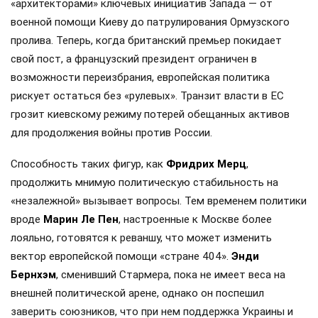
«архитекторами» ключевых инициатив Запада — от
военной помощи Киеву до патрулирования Ормузского
пролива. Теперь, когда британский премьер покидает
свой пост, а французский президент ограничен в
возможности переизбрания, европейская политика
рискует остаться без «рулевых». Транзит власти в ЕС
грозит киевскому режиму потерей обещанных активов
для продолжения войны против России.
Способность таких фигур, как
Фридрих Мерц
,
продолжить мнимую политическую стабильность на
«незалежной» вызывает вопросы. Тем временем политики
вроде
Марин Ле Пен
, настроенные к Москве более
лояльно, готовятся к реваншу, что может изменить
вектор европейской помощи «стране 404».
Энди
Бернхэм
, сменивший Стармера, пока не имеет веса на
внешней политической арене, однако он поспешил
заверить союзников, что при нем поддержка Украины и