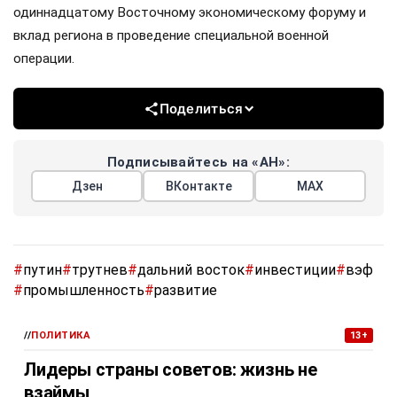
одиннадцатому Восточному экономическому форуму и
вклад региона в проведение специальной военной
операции.
Поделиться
Подписывайтесь на «АН»:
Дзен
ВКонтакте
МАХ
#
путин
#
трутнев
#
дальний восток
#
инвестиции
#
вэф
#
промышленность
#
развитие
//
ПОЛИТИКА
13+
Лидеры страны советов: жизнь не
взаймы