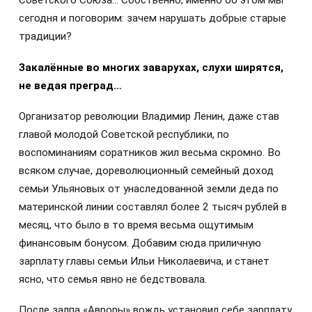
Советского Союза… Собственно, именно об этом мы
сегодня и поговорим: зачем нарушать добрые старые
традиции?
Закалённые во многих заварухах, слухи ширятся,
не ведая преград…
Организатор революции Владимир Ленин, даже став
главой молодой Советской республики, по
воспоминаниям соратников жил весьма скромно. Во
всяком случае, дореволюционный семейный доход
семьи Ульяновых от унаследованной земли деда по
материнской линии составлял более 2 тысяч рублей в
месяц, что было в то время весьма ощутимым
финансовым бонусом. Добавим сюда приличную
зарплату главы семьи Ильи Николаевича, и станет
ясно, что семья явно не бедствовала.
После залпа «Авроры» вождь установил себе зарплату