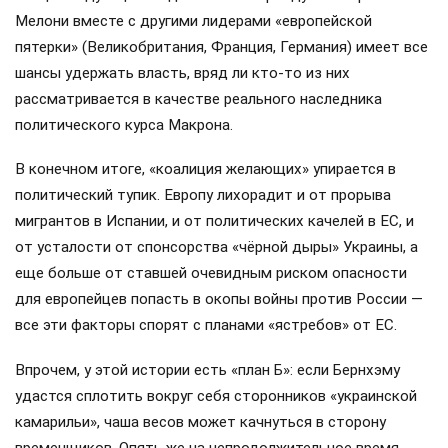
Мелони вместе с другими лидерами «европейской
пятерки» (Великобритания, Франция, Германия) имеет все
шансы удержать власть, вряд ли кто-то из них
рассматривается в качестве реального наследника
политического курса Макрона.
В конечном итоге, «коалиция желающих» упирается в
политический тупик. Европу лихорадит и от прорыва
мигрантов в Испании, и от политических качелей в ЕС, и
от усталости от спонсорства «чёрной дыры» Украины, а
еще больше от ставшей очевидным риском опасности
для европейцев попасть в окопы войны против России —
все эти факторы спорят с планами «ястребов» от ЕС.
Впрочем, у этой истории есть «план Б»: если Бернхэму
удастся сплотить вокруг себя сторонников «украинской
камарильи», чаша весов может качнуться в сторону
временщиков. Опять же на непродолжительное время.