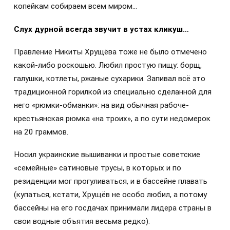
копейкам собираем всем миром…
Слух дурной всегда звучит в устах кликуш…
Правление Никиты Хрущёва тоже не было отмечено
какой-либо роскошью. Любил простую пищу: борщ,
галушки, котлеты, ржаные сухарики. Запивал всё это
традиционной горилкой из специально сделанной для
него «рюмки-обманки»: на вид обычная рабоче-
крестьянская рюмка «на троих», а по сути недомерок
на 20 граммов.
Носил украинские вышиванки и простые советские
«семейные» сатиновые трусы, в которых и по
резиденции мог прогуливаться, и в бассейне плавать
(купаться, кстати, Хрущёв не особо любил, а потому
бассейны на его госдачах принимали лидера страны в
свои водные объятия весьма редко).