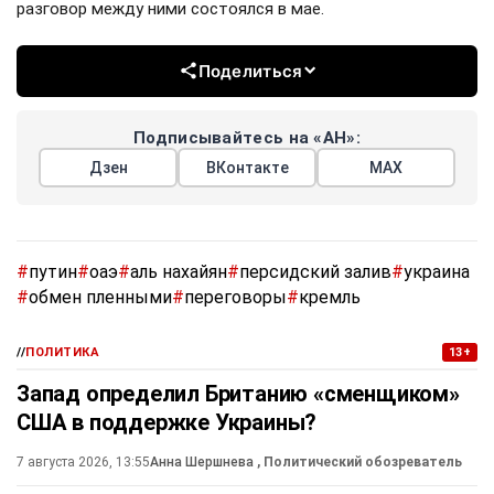
разговор между ними состоялся в мае.
Поделиться
Подписывайтесь на «АН»:
Дзен
ВКонтакте
МАХ
#
путин
#
оаэ
#
аль нахайян
#
персидский залив
#
украина
#
обмен пленными
#
переговоры
#
кремль
//
ПОЛИТИКА
13+
Запад определил Британию «сменщиком»
США в поддержке Украины?
7 августа 2026, 13:55
Анна Шершнева
, Политический обозреватель