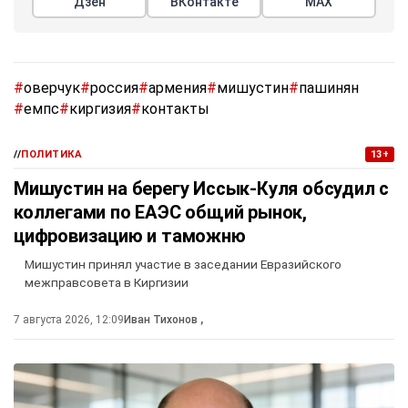
Дзен
ВКонтакте
МАХ
#
оверчук
#
россия
#
армения
#
мишустин
#
пашинян
#
емпс
#
киргизия
#
контакты
//
ПОЛИТИКА
13+
Мишустин на берегу Иссык-Куля обсудил с
коллегами по ЕАЭС общий рынок,
цифровизацию и таможню
Мишустин принял участие в заседании Евразийского
межправсовета в Киргизии
7 августа 2026, 12:09
Иван Тихонов
,