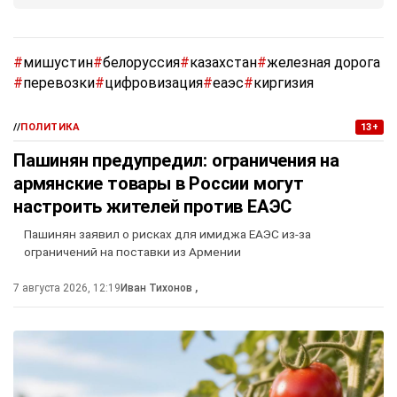
#
мишустин
#
белоруссия
#
казахстан
#
железная дорога
#
перевозки
#
цифровизация
#
еаэс
#
киргизия
//
ПОЛИТИКА
13+
Пашинян предупредил: ограничения на
армянские товары в России могут
настроить жителей против ЕАЭС
Пашинян заявил о рисках для имиджа ЕАЭС из-за
ограничений на поставки из Армении
7 августа 2026, 12:19
Иван Тихонов
,