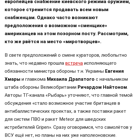
европейцев снабжение киевского режима оружием,
которое стремится продавать всем новым
снабженцам. Однако часто возникают
предположения о возможном «сменщике»
американцев на этом позорном посту. Рассмотрим,
кто же рвётся на место «миротворцев».
В свете предположений о смене кураторов, любопытно
знать, что недавно прошла
встреча
исполняющего
обязанности министра обороны т.н. Украины
Евгения
Хмары
и главкома
Михаила Драпатого
с начальником
штаба обороны Великобритании
Ричардом Найтоном
.
Авторы ТГ-канала «Рыбарь» уточняют, что главной темой
обсуждения «стало возможное участие британцев в
антибаллистических проектах, а также поставки ракет
для систем ПВО и ракет Meteor для шведских
истребителей Gripen». Сразу оговоримся, что самолётов у
ВСУ ещё нет, но планы на них уже наполеоновские.