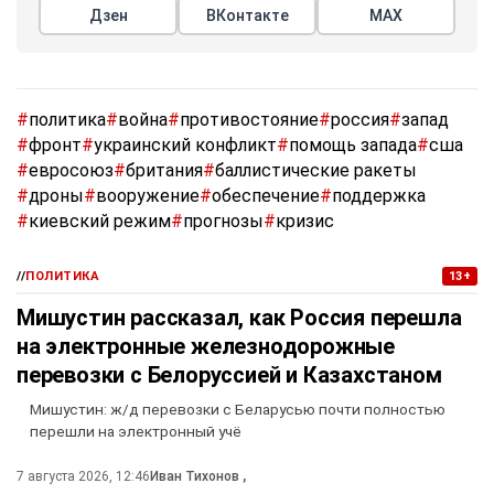
Дзен
ВКонтакте
МАХ
#
политика
#
война
#
противостояние
#
россия
#
запад
#
фронт
#
украинский конфликт
#
помощь запада
#
сша
#
евросоюз
#
британия
#
баллистические ракеты
#
дроны
#
вооружение
#
обеспечение
#
поддержка
#
киевский режим
#
прогнозы
#
кризис
//
ПОЛИТИКА
13+
Мишустин рассказал, как Россия перешла
на электронные железнодорожные
перевозки с Белоруссией и Казахстаном
Мишустин: ж/д перевозки с Беларусью почти полностью
перешли на электронный учё
7 августа 2026, 12:46
Иван Тихонов
,