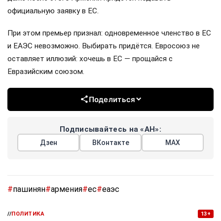
официальную заявку в ЕС.
При этом премьер признал: одновременное членство в ЕС
и ЕАЭС невозможно. Выбирать придётся. Евросоюз не
оставляет иллюзий: хочешь в ЕС — прощайся с
Евразийским союзом.
Поделиться
Подписывайтесь на «АН»:
Дзен
ВКонтакте
МАХ
#
пашинян
#
армения
#
ес
#
еаэс
//
ПОЛИТИКА
13+