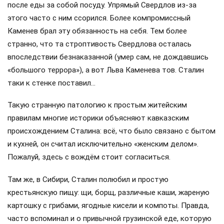
после еды за собой посуду. Упрямый Свердлов из-за
этого часто с ним ссорился. Более компромиссный
Каменев брал эту обязанность на себя. Тем более
странно, что та строптивость Свердлова осталась
впоследствии безнаказанной (умер сам, не дождавшись
«большого террора»), а вот Льва Каменева тов. Сталин
таки к стенке поставил…
Такую странную патологию к простым житейским
правилам многие историки объясняют кавказским
происхождением Сталина: всё, что было связано с бытом
и кухней, он считал исключительно «женским делом».
Пожалуй, здесь с вождём стоит согласиться.
Там же, в Сибири, Сталин полюбил и простую
крестьянскую пищу: щи, борщ, различные каши, жареную
картошку с грибами, ягодные кисели и компоты. Правда,
часто вспоминал и о привычной грузинской еде, которую