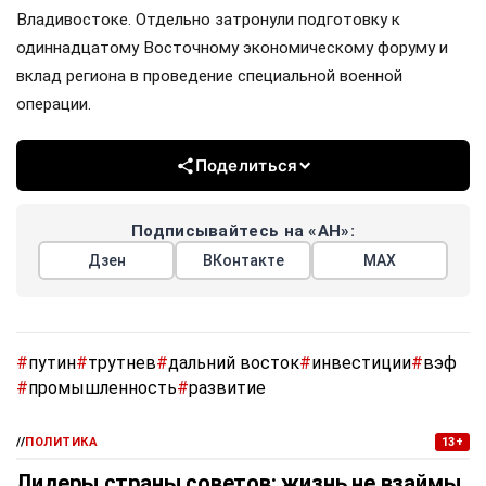
Владивостоке. Отдельно затронули подготовку к
одиннадцатому Восточному экономическому форуму и
вклад региона в проведение специальной военной
операции.
Поделиться
Подписывайтесь на «АН»:
Дзен
ВКонтакте
МАХ
#
путин
#
трутнев
#
дальний восток
#
инвестиции
#
вэф
#
промышленность
#
развитие
//
ПОЛИТИКА
13+
Лидеры страны советов: жизнь не взаймы