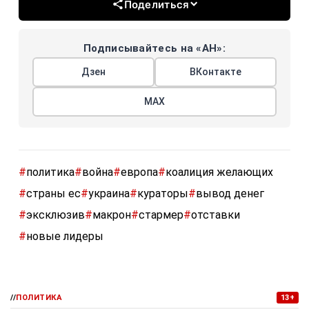
Поделиться
Подписывайтесь на «АН»:
Дзен
ВКонтакте
МАХ
#
политика
#
война
#
европа
#
коалиция желающих
#
страны ес
#
украина
#
кураторы
#
вывод денег
#
эксклюзив
#
макрон
#
стармер
#
отставки
#
новые лидеры
//
ПОЛИТИКА
13+