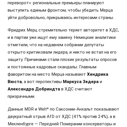
переворот»: региональные премьеры планируют
выступить единым фронтом, чтобы убедить Мерца
уйти добровольно, прикрываясь интересами страны.
Фридрих Мерц стремительно теряет авторитет в ХДС,
и в партии уже ищут ему замену. Немецкие аналитики
отметили, что на недавнем собрании депутаты
открыто критиковали лидера, и никто не встал на его
защиту. Причинами стали плохие результаты опросов
и постоянные кадровые скандалы. Главным
фаворитом на место Мерца называют
Хендрика
Вюста
, а вот перспективы
Маркуса Зедера
и
Александра Добриндта
в ХДС считают
призрачными.
Данные MDR и Welt* по Саксонии-Анхальт показывают
двукратный отрыв AfD от ХДС (41% против 24%), а в
Мекленбурге — Передней Померании консерваторы и