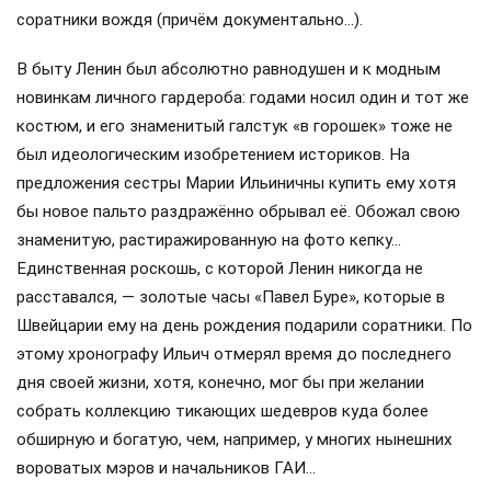
соратники вождя (причём документально…).
В быту Ленин был абсолютно равнодушен и к модным
новинкам личного гардероба: годами носил один и тот же
костюм, и его знаменитый галстук «в горошек» тоже не
был идеологическим изобретением историков. На
предложения сестры Марии Ильиничны купить ему хотя
бы новое пальто раздражённо обрывал её. Обожал свою
знаменитую, растиражированную на фото кепку…
Единственная роскошь, с которой Ленин никогда не
расставался, — золотые часы «Павел Буре», которые в
Швейцарии ему на день рождения подарили соратники. По
этому хронографу Ильич отмерял время до последнего
дня своей жизни, хотя, конечно, мог бы при желании
собрать коллекцию тикающих шедевров куда более
обширную и богатую, чем, например, у многих нынешних
вороватых мэров и начальников ГАИ…