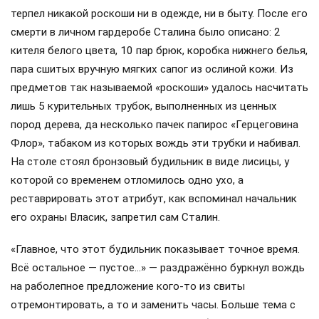
терпел никакой роскоши ни в одежде, ни в быту. После его
смерти в личном гардеробе Сталина было описано: 2
кителя белого цвета, 10 пар брюк, коробка нижнего белья,
пара сшитых вручную мягких сапог из ослиной кожи. Из
предметов так называемой «роскоши» удалось насчитать
лишь 5 курительных трубок, выполненных из ценных
пород дерева, да несколько пачек папирос «Герцеговина
Флор», табаком из которых вождь эти трубки и набивал.
На столе стоял бронзовый будильник в виде лисицы, у
которой со временем отломилось одно ухо, а
реставрировать этот атрибут, как вспоминал начальник
его охраны Власик, запретил сам Сталин.
«Главное, что этот будильник показывает точное время.
Всё остальное — пустое…» — раздражённо буркнул вождь
на раболепное предложение кого-то из свиты
отремонтировать, а то и заменить часы. Больше тема с