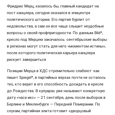
Фридрих Мерц, казалось бы, главный кандидат на
пост канцлера, сегодня оказался в эпицентре
политического шторма. Его партия бурлит от
недовольства, а сам он все чаще слышит неудобные
вопросы о своей профпригодности. По данным Bild*,
кресло под Мерцем закачалось: сентябрьские выборы
в регионах могут стать для него «моментом истины»,
после которого политическая карьера канцлера
рискует завершиться.
Позиции Мерца в ХДС стремительно слабеют: как
пишет Spiegel*, в партийных верхах почти не осталось
тех, кто верит в его способность досидеть в кресле
до Рождества. В кулуарах уже называют конкретную
дату «часа икс» — 21 сентября, день после выборов в
Берлине и Мекленбурге — Передней Померании. По
слухам, партийная элита готовит «дворцовый