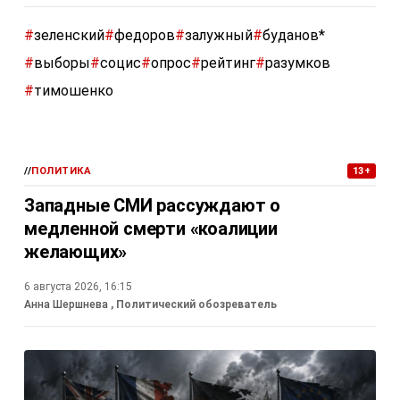
#
зеленский
#
федоров
#
залужный
#
буданов*
#
выборы
#
социс
#
опрос
#
рейтинг
#
разумков
#
тимошенко
//
ПОЛИТИКА
13+
Западные СМИ рассуждают о
медленной смерти «коалиции
желающих»
6 августа 2026, 16:15
Анна Шершнева
, Политический обозреватель