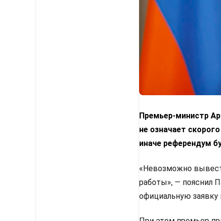
Премьер-министр Арм
не означает скорого
иначе референдум б
«Невозможно вывести
работы», — пояснил 
официальную заявку 
При этом премьер пр