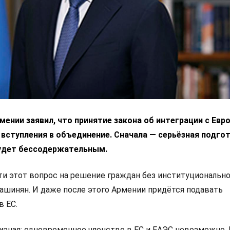
ении заявил, что принятие закона об интеграции с Ев
 вступления в объединение. Сначала — серьёзная подгот
удет бессодержательным.
 этот вопрос на решение граждан без институциональн
Пашинян. И даже после этого Армении придётся подавать
в ЕС.
изнал: одновременное членство в ЕС и ЕАЭС невозможно.