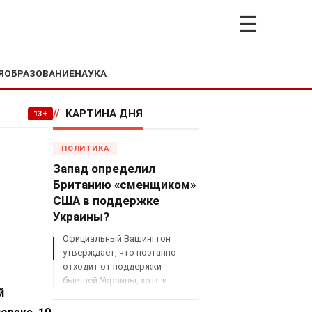
☰
Я
ОБРАЗОВАНИЕ
НАУКА
//
КАРТИНА ДНЯ
13+
ПОЛИТИКА
Запад определил
Британию «сменщиком»
США в поддержке
Украины?
Официальный Вашингтон
утверждает, что поэтапно
отходит от поддержки
бывшей Украины, хотя и
й
продолжает снабжать ВСУ
разведданными и поставлять