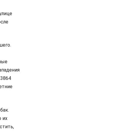
улице
осле
шего.
рные
ападения
 3864
етние
бак.
ю их
стить,