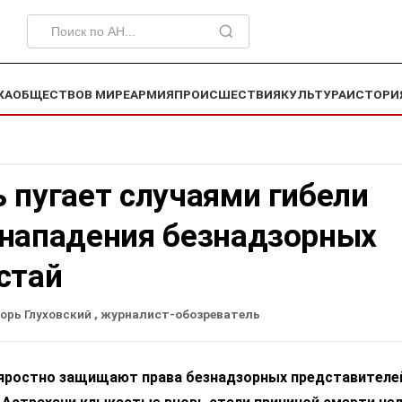
КА
ОБЩЕСТВО
В МИРЕ
АРМИЯ
ПРОИСШЕСТВИЯ
КУЛЬТУРА
ИСТОРИ
 пугает случаями гибели
 нападения безнадзорных
стай
орь Глуховский
, журналист-обозреватель
яростно защищают права безнадзорных представителе