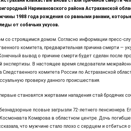
 Астрахани клыкастые вновь стали причиной смерти чел
Пригородный Наримановского района Астраханской обла
жчины 1988 года рождения со рваными ранами, которы
леды от собачьих укусов.
ом со строящимся домом. Согласно информации пресс-сл
твенного комитета, предварительная причина смерти — у
Конечный вывод о причине смерти будет сделан после пр
 экспертизы. В настоящее время следователи межрайон
а Следственного комитета России по Астраханской облас
ссуальную проверку данного происшествия.
первые становятся жертвами нападения стай бродячих со
 безнадзорные псовые загрызли 72-летнего пенсионера. Ег
 Космонавта Комарова в областном центре. Дочь погибше
сказала, что мужчине стало плохо с сердцем и отбиться о