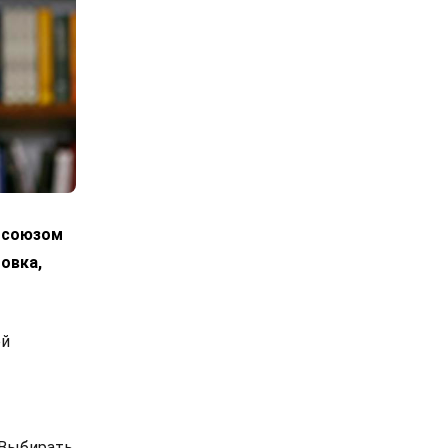
росоюзом
овка,
ой
 Выбирать