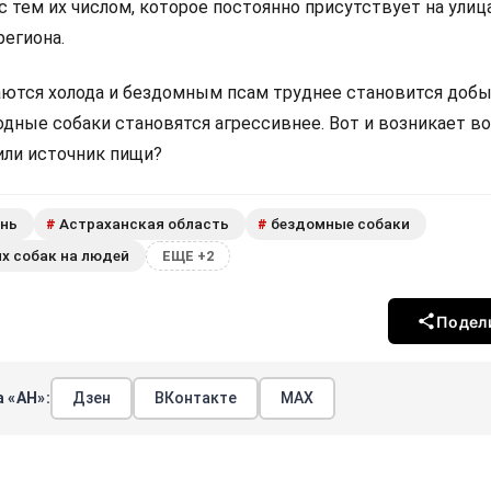
 тем их числом, которое постоянно присутствует на улиц
региона.
аются холода и бездомным псам труднее становится доб
одные собаки становятся агрессивнее. Вот и возникает во
или источник пищи?
нь
Астраханская область
бездомные собаки
#
#
х собак на людей
ЕЩЕ +2
Подел
 «АН»:
Дзен
ВКонтакте
МАХ