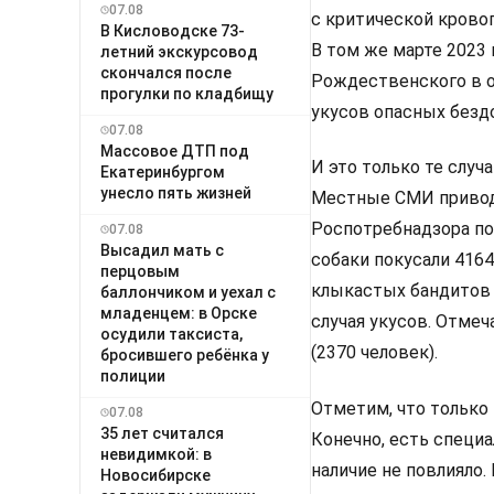
07.08
с критической кровоп
В Кисловодске 73-
В том же марте 2023
летний экскурсовод
скончался после
Рождественского в о
прогулки по кладбищу
укусов опасных без
07.08
Массовое ДТП под
И это только те случ
Екатеринбургом
унесло пять жизней
Местные СМИ привод
Роспотребнадзора по 
07.08
Высадил мать с
собаки покусали 4164
перцовым
клыкастых бандитов н
баллончиком и уехал с
младенцем: в Орске
случая укусов. Отме
осудили таксиста,
(2370 человек).
бросившего ребёнка у
полиции
Отметим, что только
07.08
35 лет считался
Конечно, есть специа
невидимкой: в
наличие не повлияло
Новосибирске