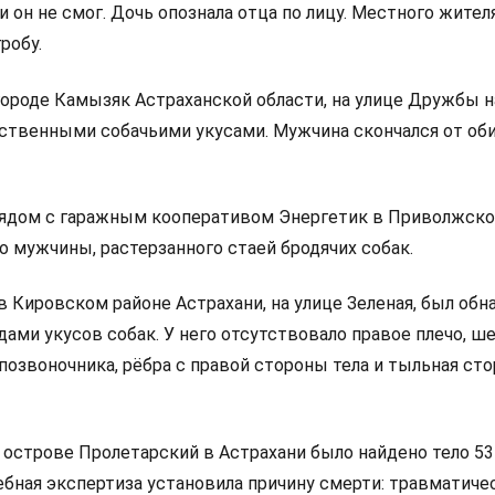
и он не смог. Дочь опознала отца по лицу. Местного жител
робу.
 городе Камызяк Астраханской области, на улице Дружбы 
ственными собачьими укусами. Мужчина скончался от об
 рядом с гаражным кооперативом Энергетик в Приволжск
о мужчины, растерзанного стаей бродячих собак.
 в Кировском районе Астрахани, на улице Зеленая, был об
ами укусов собак. У него отсутствовало правое плечо, ш
 позвоночника, рёбра с правой стороны тела и тыльная ст
а острове Пролетарский в Астрахани было найдено тело 53
бная экспертиза установила причину смерти: травматиче