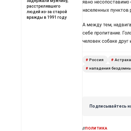
задержали мужчину,
явно несопоставимо с
расстрелявшего
населенных пунктов 
людей из-за старой
вражды в 1991 году
А между тем, надвиг
себе пропитание. Гол
человек собаке друг 
Россия
Астраха
#
#
нападения бездомны
#
Подписывайтесь на
//
ПОЛИТИКА