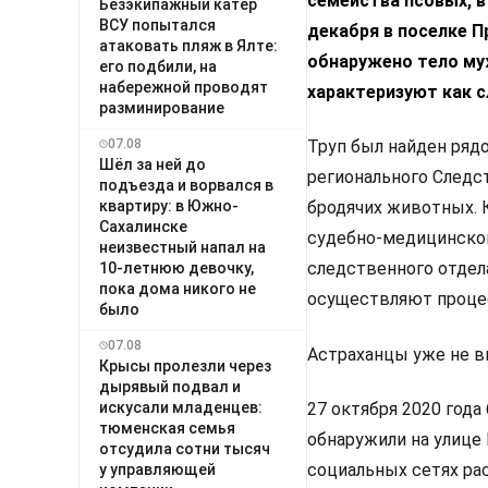
семейства псовых, в
Безэкипажный катер
ВСУ попытался
декабря в поселке 
атаковать пляж в Ялте:
обнаружено тело му
его подбили, на
набережной проводят
характеризуют как с
разминирование
07.08
Труп был найден ряд
Шёл за ней до
регионального Следс
подъезда и ворвался в
квартиру: в Южно-
бродячих животных. 
Сахалинске
судебно-медицинской
неизвестный напал на
следственного отдел
10-летнюю девочку,
пока дома никого не
осуществляют проце
было
07.08
Астраханцы уже не в
Крысы пролезли через
дырявый подвал и
искусали младенцев:
27 октября 2020 года
тюменская семья
обнаружили на улице
отсудила сотни тысяч
социальных сетях рас
у управляющей