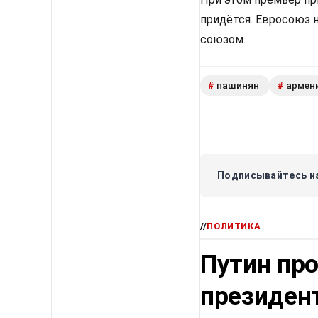
придётся. Евросоюз 
союзом.
пашинян
армен
#
#
Подписывайтесь на
//
ПОЛИТИКА
Путин про
президен