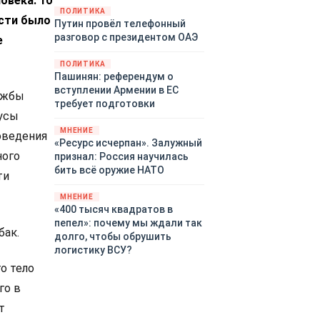
овека. 10
закупленное ранее оружие.
ПОЛИТИКА
сти было
Путин провёл телефонный
Также американская
разговор с президентом ОАЭ
е
администрация скидывает на
европейцев снабжение
ПОЛИТИКА
киевского режима оружием,
Пашинян: референдум о
которое стремится продавать
вступлении Армении в ЕС
ужбы
всем новым снабженцам.
требует подготовки
Однако часто возникают
кусы
предположения о возможном
МНЕНИЕ
оведения
«сменщике» американцев на
«Ресурс исчерпан». Залужный
этом позорном посту.
ного
признал: Россия научилась
Рассмотрим, кто же рвётся на
бить всё оружие НАТО
ти
место «миротворцев».
МНЕНИЕ
«400 тысяч квадратов в
пепел»: почему мы ждали так
бак.
долго, чтобы обрушить
логистику ВСУ?
о тело
го в
т