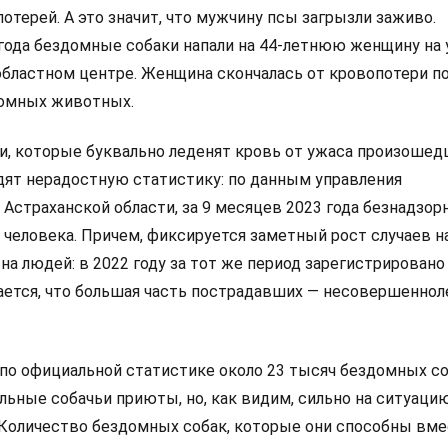
отерей. А это значит, что мужчину псы загрызли заживо.
 года бездомные собаки напали на 44-летнюю женщину на 
бластном центре. Женщина скончалась от кровопотери п
домных животных.
аи, которые буквально леденят кровь от ужаса произошед
ят нерадостную статистику: по данным управления
Астраханской области, за 9 месяцев 2023 года безнадзо
 человека. Причем, фиксируется заметный рост случаев н
а людей: в 2022 году за тот же период зарегистрировано
чается, что большая часть пострадавших — несовершеннол
 по официальной статистике около 23 тысяч бездомных со
льные собачьи приюты, но, как видим, сильно на ситуаци
. Количество бездомных собак, которые они способны вме