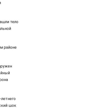
я
нашли тело
ильной
ом районе
наружен
ейный
орона
-летнего
ский шок