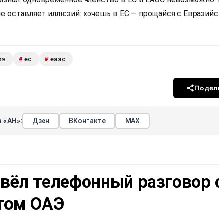
не оставляет иллюзий: хочешь в ЕС — прощайся с Евразий
ия
ес
еаэс
#
#
Подел
 «АН»:
Дзен
ВКонтакте
МАХ
вёл телефонный разговор 
том ОАЭ