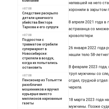
компании
напавшей на него ста
07.08
хоронили в зарытом г
Следствие раскрыло
детали циничного
8 апреля 2021 года в
убийства Виктора
Тархова и его супруги
астраханца со множе
кровопотери.
07.08
Подростки с
травматом ограбили
26 января 2022 года
супермаркет в
Новосибирске:
нашли тело 58-летнег
стреляли в воздух,
когда их попытались
В феврале 2023 года,
остановить
труп мужчины со след
07.08
Пенсионер из Тольятти
отдел, грудной отдел
разоблачил
черепа.
мошенников и вручил
курьерше вместо
миллионов нарезанные
18 марта 2023 года н
газеты
мужчины. Позже суде