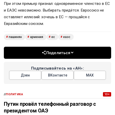
При этом премьер признал: одновременное членство в ЕС
и ЕАЭС невозможно. Выбирать придётся. Евросоюз не
оставляет иллюзий: хочешь в ЕС — прощайся с
Евразийским союзом.
пашинян
армения
ес
еаэс
#
#
#
#
Поделиться
Подписывайтесь на «АН»:
Дзен
ВКонтакте
МАХ
//
ПОЛИТИКА
13+
Путин провёл телефонный разговор с
президентом ОАЭ