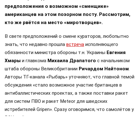
предположения о возможном «сменщике»
американцев на этом позорном посту. Рассмотрим,
кто же рвётся на место «миротворцев».
В свете предположений о смене кураторов, любопытно
знать, что недавно прошла
встреча
исполняющего
обязанности министра обороны т.н. Украины
Евгения
Хмары
и главкома
Михаила Драпатого
с начальником
штаба обороны Великобритании
Ричардом Найтоном
.
Авторы ТГ-канала «Рыбарь» уточняют, что главной темой
обсуждения «стало возможное участие британцев в
антибаллистических проектах, а также поставки ракет
для систем ПВО и ракет Meteor для шведских
истребителей Gripen». Сразу оговоримся, что самолётов у
ВСУ ещё нет, но планы на них уже наполеоновские.
Роль Лондона в поддержке Киева давно вышла за рамки
простой риторики, став очевидной для всех