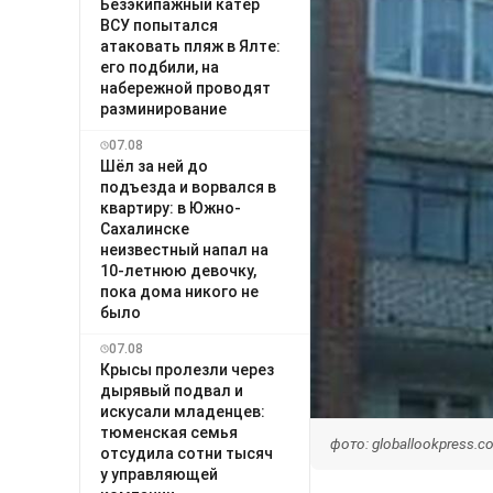
Безэкипажный катер
ВСУ попытался
атаковать пляж в Ялте:
его подбили, на
набережной проводят
разминирование
07.08
Шёл за ней до
подъезда и ворвался в
квартиру: в Южно-
Сахалинске
неизвестный напал на
10-летнюю девочку,
пока дома никого не
было
07.08
Крысы пролезли через
дырявый подвал и
искусали младенцев:
тюменская семья
фото: globallookpress.
отсудила сотни тысяч
у управляющей