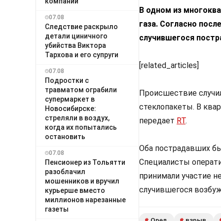
компании
В одном из многокв
07.08
газа. Согласно посл
Следствие раскрыло
детали циничного
случившегося постр
убийства Виктора
Тархова и его супруги
[related_articles]
07.08
Подростки с
травматом ограбили
Происшествие случил
супермаркет в
стеклопакеты. В квар
Новосибирске:
стреляли в воздух,
передает
RT
.
когда их попытались
остановить
Оба пострадавших бы
07.08
Специалисты операти
Пенсионер из Тольятти
разоблачил
принимали участие не
мошенников и вручил
случившегося возбуж
курьерше вместо
миллионов нарезанные
газеты
Орел
взрыв
#
#