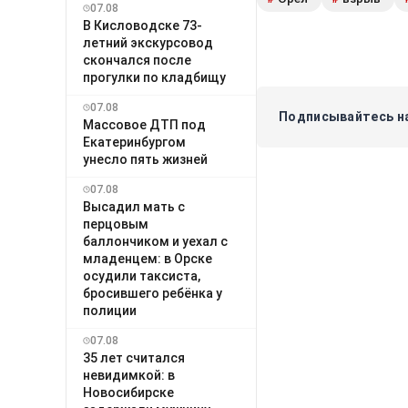
07.08
В Кисловодске 73-
летний экскурсовод
скончался после
прогулки по кладбищу
07.08
Подписывайтесь на
Массовое ДТП под
Екатеринбургом
унесло пять жизней
07.08
Высадил мать с
перцовым
баллончиком и уехал с
младенцем: в Орске
осудили таксиста,
бросившего ребёнка у
полиции
07.08
35 лет считался
невидимкой: в
Новосибирске