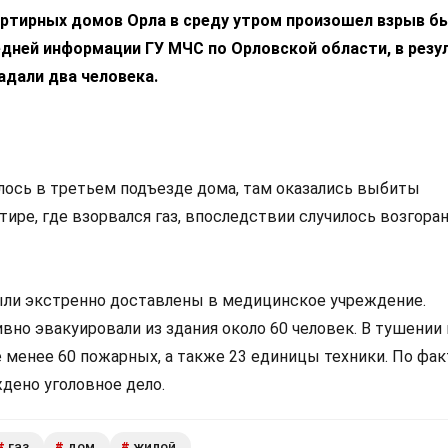
артирных домов Орла в среду утром произошел взрыв б
едней информации ГУ МЧС по Орловской области, в резу
адали два человека.
ось в третьем подъезде дома, там оказались выбиты
тире, где взорвался газ, впоследствии случилось возгоран
ли экстренно доставлены в медицинское учреждение.
вно эвакуировали из здания около 60 человек. В тушении
 менее 60 пожарных, а также 23 единицы техники. По фак
дено уголовное дело.
газ
дом
жилой
#
#
#