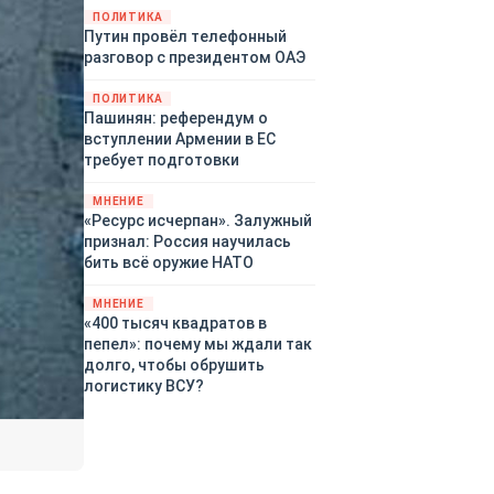
закупленное ранее оружие.
ПОЛИТИКА
Путин провёл телефонный
Также американская
разговор с президентом ОАЭ
администрация скидывает на
европейцев снабжение
ПОЛИТИКА
киевского режима оружием,
Пашинян: референдум о
которое стремится продавать
вступлении Армении в ЕС
всем новым снабженцам.
требует подготовки
Однако часто возникают
предположения о возможном
МНЕНИЕ
«сменщике» американцев на
«Ресурс исчерпан». Залужный
этом позорном посту.
признал: Россия научилась
Рассмотрим, кто же рвётся на
бить всё оружие НАТО
место «миротворцев».
МНЕНИЕ
«400 тысяч квадратов в
пепел»: почему мы ждали так
долго, чтобы обрушить
логистику ВСУ?