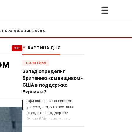
☰
Я
ОБРАЗОВАНИЕ
НАУКА
//
КАРТИНА ДНЯ
13+
ом
ПОЛИТИКА
Запад определил
Британию «сменщиком»
США в поддержке
Украины?
Официальный Вашингтон
утверждает, что поэтапно
отходит от поддержки
бывшей Украины, хотя и
продолжает снабжать ВСУ
разведданными и поставлять