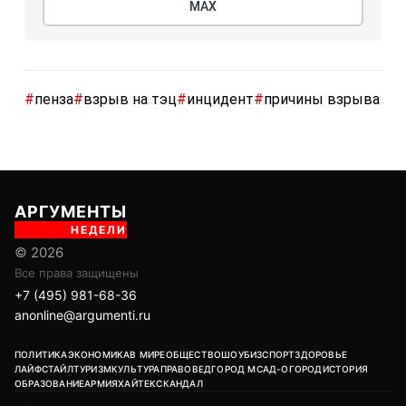
МАХ
#
пенза
#
взрыв на тэц
#
инцидент
#
причины взрыва
АРГУМЕНТЫ
НЕДЕЛИ
© 2026
Все права защищены
+7 (495) 981-68-36
anonline@argumenti.ru
ПОЛИТИКА
ЭКОНОМИКА
В МИРЕ
ОБЩЕСТВО
ШОУБИЗ
СПОРТ
ЗДОРОВЬЕ
ЛАЙФСТАЙЛ
ТУРИЗМ
КУЛЬТУРА
ПРАВОВЕД
ГОРОД М
САД-ОГОРОД
ИСТОРИЯ
ОБРАЗОВАНИЕ
АРМИЯ
ХАЙТЕК
СКАНДАЛ