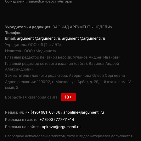
Об издании
Главная
Все новости
Авторы
Учредитель и редакция:
ЗАО «ИД АРГУМЕНТЫ НЕДЕЛИ»
Телефон:
Email:
argumenti@argumenti.ru
,
argumenti@argumenti.ru
Учредитель: ООО «ИЦТ и ИЭТ»
Издатель: ООО «Медианет»
Главный редактор печатной версии: Угланов Андрей Иванович
Главный редактор сетевого издания (сайта): Вавилов Андрей
Александрович
Заместитель главного редактора: Аверьянова Олеся Сергеевна
Адрес редакции: 119002, г. Москва, ул. Арбат, д. 29, 1-й этаж, пом. IV,
комн. 2
18+
Возрастная категория сайта:
Редакция:
+7 (495) 981-68-36
/
anonline@argumenti.ru
Реклама в газете:
+7 (903) 777-11-14
Реклама на сайте:
kapkova@argumenti.ru
Свободное использование текстов, фото и видеоматериалов допускается