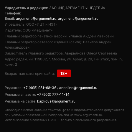
Учредитель и редакция:
ЗАО «ИД АРГУМЕНТЫ НЕДЕЛИ»
Телефон:
Email:
argumenti@argumenti.ru
,
argumenti@argumenti.ru
Учредитель: ООО «ИЦТ и ИЭТ»
Издатель: ООО «Медианет»
Главный редактор печатной версии: Угланов Андрей Иванович
Главный редактор сетевого издания (сайта): Вавилов Андрей
Александрович
Заместитель главного редактора: Аверьянова Олеся Сергеевна
Адрес редакции: 119002, г. Москва, ул. Арбат, д. 29, 1-й этаж, пом. IV,
комн. 2
18+
Возрастная категория сайта:
Редакция:
+7 (495) 981-68-36
/
anonline@argumenti.ru
Реклама в газете:
+7 (903) 777-11-14
Реклама на сайте:
kapkova@argumenti.ru
Свободное использование текстов, фото и видеоматериалов допускается
при условии обязательной гиперссылки на www.argumenti.ru.
Использование в печатных СМИ — только с письменного разрешения.