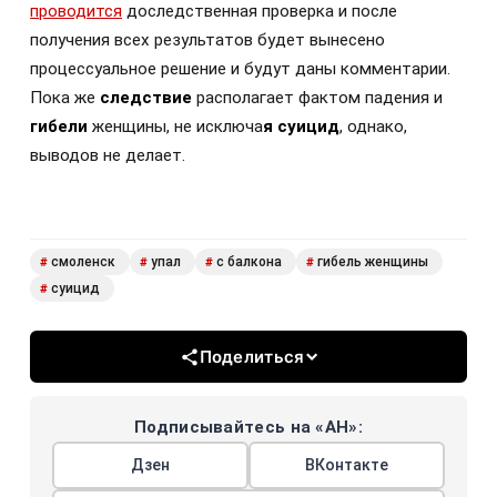
проводится
доследственная проверка и после
получения всех результатов будет вынесено
процессуальное решение и будут даны комментарии.
Пока же
следствие
располагает фактом падения и
гибели
женщины, не исключа
я суицид
, однако,
выводов не делает.
смоленск
упал
с балкона
гибель женщины
#
#
#
#
суицид
#
Поделиться
Подписывайтесь на «АН»:
Дзен
ВКонтакте