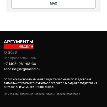
МАХ
АРГУМЕНТЫ
НЕДЕЛИ
© 2026
Все права защищены
+7 (495) 981-68-36
anonline@argumenti.ru
ПОЛИТИКА
ЭКОНОМИКА
В МИРЕ
ОБЩЕСТВО
ШОУБИЗ
СПОРТ
ЗДОРОВЬЕ
ЛАЙФСТАЙЛ
ТУРИЗМ
КУЛЬТУРА
ПРАВОВЕД
ГОРОД М
САД-ОГОРОД
ИСТОРИЯ
ОБРАЗОВАНИЕ
АРМИЯ
ХАЙТЕК
СКАНДАЛ
Об издании
Главная
Все новости
Авторы
Новости партнеров