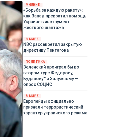
«страны 404» в следующем
МНЕНИЕ
«Борьба за каждую ракету»:
году. Однако киевские
как Запад превратил помощь
временщики не торопятся
Украине в инструмент
заключать мир - ведь есть
жесткого шантажа
поддержка в ЕС.
Политический кризис в
В МИРЕ
Британии и Германии, выборы
NBC рассекретил закрытую
во Франции могут полностью
директиву Пентагона
изменить геополитический
ландшафт в мире, пока
ПОЛИТИКА
Зеленский ожидает выборов
Зеленский проиграл бы во
в США.
втором туре Федорову,
Буданову* и Залужному —
опрос СОЦИС
В МИРЕ
Европейцы официально
признали террористический
характер украинского режима