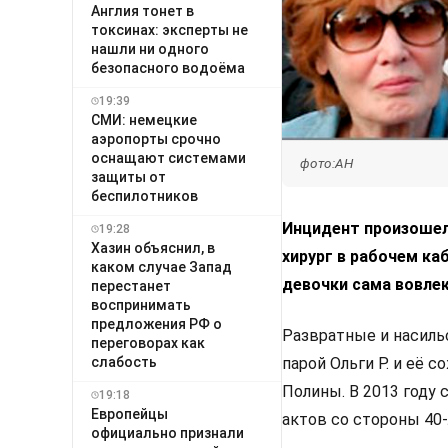
Англия тонет в
токсинах: эксперты не
нашли ни одного
безопасного водоёма
19:39
СМИ: немецкие
аэропорты срочно
оснащают системами
фото:АН
защиты от
беспилотников
Инцидент произошел 
19:28
Хазин объяснил, в
хирург в рабочем ка
каком случае Запад
девочки сама вовлек
перестанет
воспринимать
предложения РФ о
Развратные и насиль
переговорах как
парой Ольги Р. и её 
слабость
Полины. В 2013 году 
19:18
Европейцы
актов со стороны 40
официально признали