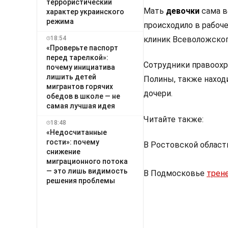
террористический
Мать
девочки
сама в
характер украинского
режима
происходило в рабоч
18:54
клиник Всеволожског
«Проверьте паспорт
перед тарелкой»:
Сотрудники правоохр
почему инициатива
лишить детей
Полины, также наход
мигрантов горячих
дочери.
обедов в школе — не
самая лучшая идея
Читайте также:
18:48
«Недосчитанные
гости»: почему
В Ростовской облас
снижение
миграционного потока
— это лишь видимость
В Подмосковье
трене
решения проблемы