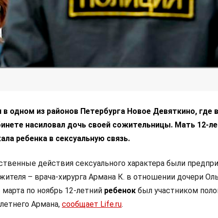
в одном из районов Петербурга Новое Девяткино, где в
бинете насиловал дочь своей сожительницы. Мать 12-л
ала ребенка в сексуальную связь.
ственные действия сексуального характера были предпр
сожителя – врача-хирурга Армана К. в отношении дочери Ол
с марта по ноябрь 12-летний
ребенок
был участником пол
-летнего Армана,
сообщает Life.ru
.