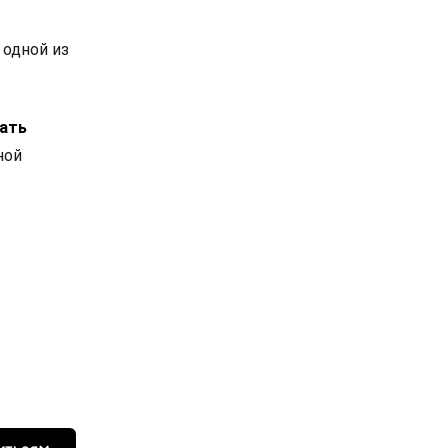
 одной из
ать
ной