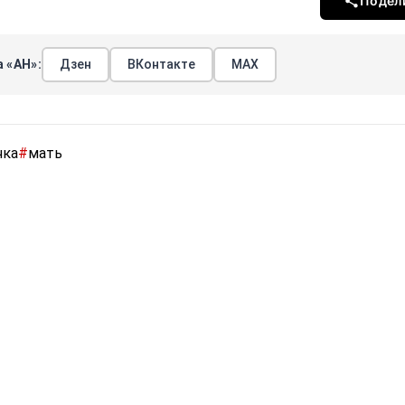
Подел
 «АН»:
Дзен
ВКонтакте
МАХ
чка
#
мать