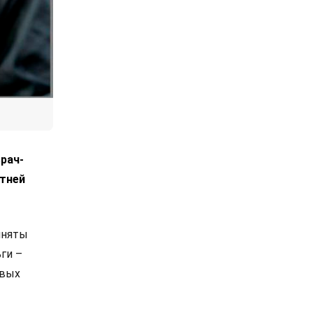
рач-
етней
иняты
ьги –
овых