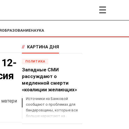
☰
Я
ОБРАЗОВАНИЕ
НАУКА
//
КАРТИНА ДНЯ
 12-
ПОЛИТИКА
Западные СМИ
сия
рассуждают о
медленной смерти
«коалиции желающих»
Источники на Банковой
я матери
сообщают о проблемах для
бандеровщины, которые все
больше нарастают на
международном поле, что
сильно ударит по позициям