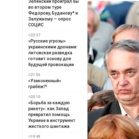
Зеленский проиграл бы
во втором туре
Федорову, Буданову* и
Залужному — опрос
СОЦИС
22:37
«Русские угрозы»
украинскими дронами:
литовская разведка
готовит основу для
будущей провокации
21:56
«Узаконенный»
грабёж?!
20:10
«Борьба за каждую
ракету»: как Запад
превратил помощь
Украине в инструмент
жесткого шантажа
19:49