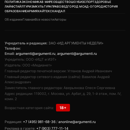
ПОЛИТИКА
ЭКОНОМИКА
В МИРЕ
ОБЩЕСТВО
ШОУБИЗ
СПОРТ
ЗДОРОВЬЕ
ЛАЙФСТАЙЛ
ТУРИЗМ
КУЛЬТУРА
ПРАВОВЕД
ГОРОД М
САД-ОГОРОД
ИСТОРИЯ
ОБРАЗОВАНИЕ
АРМИЯ
ХАЙТЕК
СКАНДАЛ
Об издании
Главная
Все новости
Авторы
Учредитель и редакция:
ЗАО «ИД АРГУМЕНТЫ НЕДЕЛИ»
Телефон:
Email:
argumenti@argumenti.ru
,
argumenti@argumenti.ru
Учредитель: ООО «ИЦТ и ИЭТ»
Издатель: ООО «Медианет»
Главный редактор печатной версии: Угланов Андрей Иванович
Главный редактор сетевого издания (сайта): Вавилов Андрей
Александрович
Заместитель главного редактора: Аверьянова Олеся Сергеевна
Адрес редакции: 119002, г. Москва, ул. Арбат, д. 29, 1-й этаж, пом. IV,
комн. 2
18+
Возрастная категория сайта:
Редакция:
+7 (495) 981-68-36
/
anonline@argumenti.ru
Реклама в газете:
+7 (903) 777-11-14