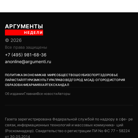
АРГУМЕНТЫ
НЕДЕЛИ
© 2026
Все права защищены
+7 (495) 981-68-36
anonline@argumenti.ru
ПОЛИТИКА
ЭКОНОМИКА
В МИРЕ
ОБЩЕСТВО
ШОУБИЗ
СПОРТ
ЗДОРОВЬЕ
ЛАЙФСТАЙЛ
ТУРИЗМ
КУЛЬТУРА
ПРАВОВЕД
ГОРОД М
САД-ОГОРОД
ИСТОРИЯ
ОБРАЗОВАНИЕ
АРМИЯ
ХАЙТЕК
СКАНДАЛ
Об издании
Главная
Все новости
Авторы
Газета зарегистрирована Федеральной службой по надзору в сфе- ре
связи, информационных технологий и массовых коммуника- ций
(Роскомнадзор). Свидетельство о регистрации ПИ No ФС 77 – 58224
от 30.05.2014