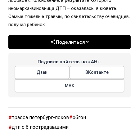
лобовое столкновение, в результате которого
иномарка-виновница ДТП – оказалась в кювете.
Самые тяжелые травмы, по свидетельству очевидцев,
получил ребенок.
Поделиться
Подписывайтесь на «АН»:
Дзен
ВКонтакте
МАХ
#
трасса петербург-псков
#
обгон
#
дтп с 6 пострадавшими