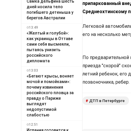
Самка дельфина шесть
припаркованный вне
дней носила тело
Среднеохтинскому пр
погибшего детеныша у
берегов Австралии
Легковой автомобиль
13:49
«Желтый и голубой»:
его на несколько мет
как украинцы в Оттаве
сами себя высмеяли,
пытаясь унизить
российского
По предварительной и
дипломата
приезда "скорой" ско
13:03
летний ребенок, его 
«Бегают крысы, воняет
мочой и помойками»:
позвоночника, ребер.
почему извинения
российского пловца за
правду о Париже
ДТП в Петербурге
#
выглядят
недопустимой
слабостью
12:51
Испания готовится к