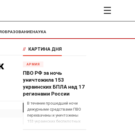
☰
Я
ОБРАЗОВАНИЕ
НАУКА
//
КАРТИНА ДНЯ
к
АРМИЯ
ПВО РФ за ночь
уничтожила 153
украинских БПЛА над 17
регионами России
В течение прошедшей ночи
дежурными средствами ПВО
перехвачены и уничтожены
153 украинских беспилотных
летательных аппарата
самолетного типа над