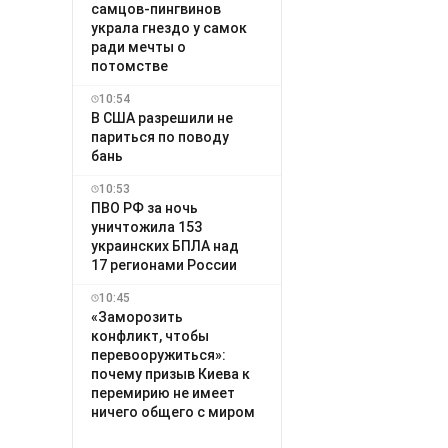
самцов-пингвинов
украла гнездо у самок
ради мечты о
потомстве
10:54
В США разрешили не
париться по поводу
бань
10:53
ПВО РФ за ночь
уничтожила 153
украинских БПЛА над
17 регионами России
10:45
«Заморозить
конфликт, чтобы
перевооружиться»:
почему призыв Киева к
перемирию не имеет
ничего общего с миром