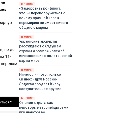
 по
территориями Белгородской,
МНЕНИЕ
«Заморозить конфликт,
Брянской, Владимирской,
нок.
чтобы перевооружиться»:
Воронежской, Калужской,
почему призыв Киева к
Курской, Липецкой,
вырнув
перемирию не имеет ничего
Орловской, Ростовской,
общего с миром
Рязанской, Самарской,
Смоленской, Тверской,
В МИРЕ
Тульской областей,
Украинские эксперты
Московского региона,
рассуждают о будущем
, но до
Республики Крым, Республики
страны и возможности её
Татарстан, Краснодарского
исчезновения с политической
ым 11-
края и над акваториями
карты мира
а перелом
Азовского и Черного морей.
В МИРЕ
Ничего личного, только
бизнес: «друг России»
Эрдоган продает Киеву
наступательное оружие
МНЕНИЕ
иться
От слов к делу: как
некоторые европейцы сами
признаются во