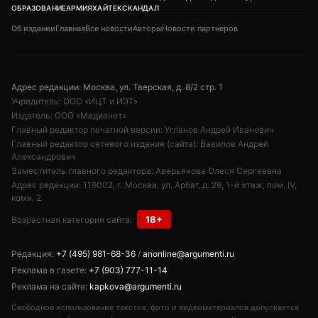
ОБРАЗОВАНИЕ
АРМИЯ
ХАЙТЕК
СКАНДАЛ
Об издании
Главная
Все новости
Авторы
Новости партнеров
Адрес редакции: Москва, ул. Тверская, д. 8/2 стр. 1
Учредитель: ООО «ИЦТ и ИЭТ»
Издатель: ООО «Медианет»
Главный редактор печатной версии: Угланов Андрей Иванович
Главный редактор сетевого издания (сайта): Вавилов Андрей
Александрович
Заместитель главного редактора: Аверьянова Олеся Сергеевна
Адрес редакции: 119002, г. Москва, ул. Арбат, д. 29, 1-й этаж, пом. IV,
комн. 2
18+
Возрастная категория сайта:
Редакция:
+7 (495) 981-68-36
/
anonline@argumenti.ru
Реклама в газете:
+7 (903) 777-11-14
Реклама на сайте:
kapkova@argumenti.ru
Свободное использование текстов, фото и видеоматериалов допускается