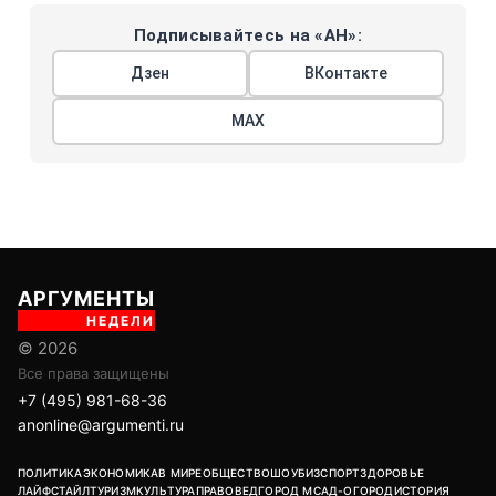
Подписывайтесь на «АН»:
Дзен
ВКонтакте
МАХ
АРГУМЕНТЫ
НЕДЕЛИ
© 2026
Все права защищены
+7 (495) 981-68-36
anonline@argumenti.ru
ПОЛИТИКА
ЭКОНОМИКА
В МИРЕ
ОБЩЕСТВО
ШОУБИЗ
СПОРТ
ЗДОРОВЬЕ
ЛАЙФСТАЙЛ
ТУРИЗМ
КУЛЬТУРА
ПРАВОВЕД
ГОРОД М
САД-ОГОРОД
ИСТОРИЯ