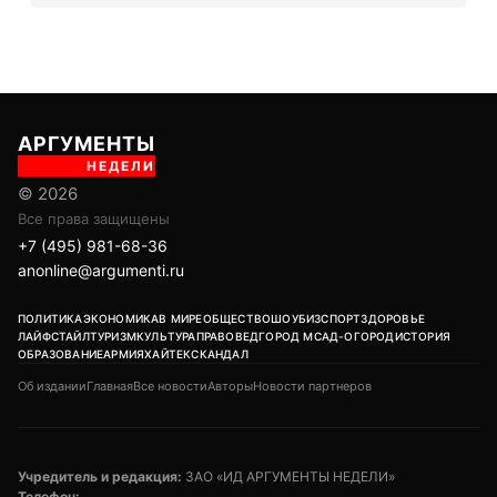
АРГУМЕНТЫ
НЕДЕЛИ
© 2026
Все права защищены
+7 (495) 981-68-36
anonline@argumenti.ru
ПОЛИТИКА
ЭКОНОМИКА
В МИРЕ
ОБЩЕСТВО
ШОУБИЗ
СПОРТ
ЗДОРОВЬЕ
ЛАЙФСТАЙЛ
ТУРИЗМ
КУЛЬТУРА
ПРАВОВЕД
ГОРОД М
САД-ОГОРОД
ИСТОРИЯ
ОБРАЗОВАНИЕ
АРМИЯ
ХАЙТЕК
СКАНДАЛ
Об издании
Главная
Все новости
Авторы
Новости партнеров
Учредитель и редакция:
ЗАО «ИД АРГУМЕНТЫ НЕДЕЛИ»
Телефон: