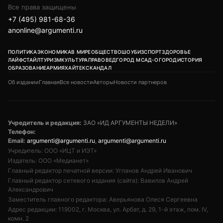
Все права защищены
+7 (495) 981-68-36
anonline@argumenti.ru
ПОЛИТИКА
ЭКОНОМИКА
В МИРЕ
ОБЩЕСТВО
ШОУБИЗ
СПОРТ
ЗДОРОВЬЕ
ЛАЙФСТАЙЛ
ТУРИЗМ
КУЛЬТУРА
ПРАВОВЕД
ГОРОД М
САД-ОГОРОД
ИСТОРИЯ
ОБРАЗОВАНИЕ
АРМИЯ
ХАЙТЕК
СКАНДАЛ
Об издании
Главная
Все новости
Авторы
Новости партнеров
Учредитель и редакция:
ЗАО «ИД АРГУМЕНТЫ НЕДЕЛИ»
Телефон:
Email:
argumenti@argumenti.ru
,
argumenti@argumenti.ru
Учредитель: ООО «ИЦТ и ИЭТ»
Издатель: ООО «Медианет»
Главный редактор печатной версии: Угланов Андрей Иванович
Главный редактор сетевого издания (сайта): Вавилов Андрей
Александрович
Заместитель главного редактора: Аверьянова Олеся Сергеевна
Адрес редакции: 119002, г. Москва, ул. Арбат, д. 29, 1-й этаж, пом. IV,
комн. 2