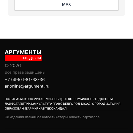
МАХ
АРГУМЕНТЫ
НЕДЕЛИ
© 2026
Все права защищены
+7 (495) 981-68-36
anonline@argumenti.ru
ПОЛИТИКА
ЭКОНОМИКА
В МИРЕ
ОБЩЕСТВО
ШОУБИЗ
СПОРТ
ЗДОРОВЬЕ
ЛАЙФСТАЙЛ
ТУРИЗМ
КУЛЬТУРА
ПРАВОВЕД
ГОРОД М
САД-ОГОРОД
ИСТОРИЯ
ОБРАЗОВАНИЕ
АРМИЯ
ХАЙТЕК
СКАНДАЛ
Об издании
Главная
Все новости
Авторы
Новости партнеров