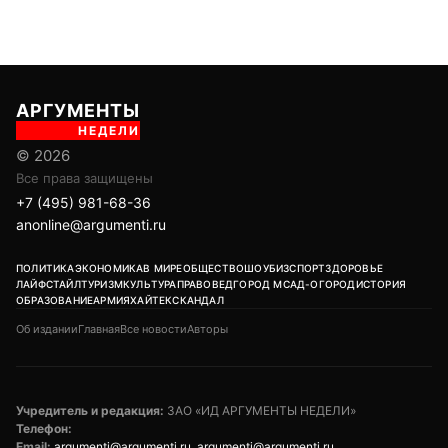
АРГУМЕНТЫ
НЕДЕЛИ
© 2026
Все права защищены
+7 (495) 981-68-36
anonline@argumenti.ru
ПОЛИТИКА
ЭКОНОМИКА
В МИРЕ
ОБЩЕСТВО
ШОУБИЗ
СПОРТ
ЗДОРОВЬЕ
ЛАЙФСТАЙЛ
ТУРИЗМ
КУЛЬТУРА
ПРАВОВЕД
ГОРОД М
САД-ОГОРОД
ИСТОРИЯ
ОБРАЗОВАНИЕ
АРМИЯ
ХАЙТЕК
СКАНДАЛ
Об издании
Главная
Все новости
Авторы
Учредитель и редакция:
ЗАО «ИД АРГУМЕНТЫ НЕДЕЛИ»
Телефон:
Email:
argumenti@argumenti.ru
,
argumenti@argumenti.ru