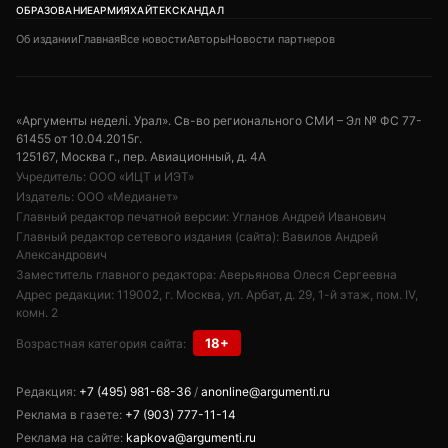
ОБРАЗОВАНИЕ
АРМИЯ
ХАЙТЕК
СКАНДАЛ
Об издании
Главная
Все новости
Авторы
Новости партнеров
«Аргументы неделi. Урал». Св-во регионального СМИ – Эл № ФС 77-
61455 от 10.04.2015г.
125167, Москва г., пер. Авиационный, д. 4А
Учредитель: ООО «ИЦТ и ИЭТ»
Издатель: ООО «Медианет»
Главный редактор печатной версии: Угланов Андрей Иванович
Главный редактор сетевого издания (сайта): Вавилов Андрей
Александрович
Заместитель главного редактора: Аверьянова Олеся Сергеевна
Адрес редакции: 119002, г. Москва, ул. Арбат, д. 29, 1-й этаж, пом. IV,
комн. 2
18+
Возрастная категория сайта:
Редакция:
+7 (495) 981-68-36
/
anonline@argumenti.ru
Реклама в газете:
+7 (903) 777-11-14
Реклама на сайте:
kapkova@argumenti.ru