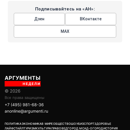
Подписывайтесь на «АН»:
Дзен
ВКонтакте
МАХ
АРГУМЕНТЫ
НЕДЕЛИ
© 2026
Все права защищены
+7 (495) 981-68-36
anonline@argumenti.ru
ПОЛИТИКА
ЭКОНОМИКА
В МИРЕ
ОБЩЕСТВО
ШОУБИЗ
СПОРТ
ЗДОРОВЬЕ
ЛАЙФСТАЙЛ
ТУРИЗМ
КУЛЬТУРА
ПРАВОВЕД
ГОРОД М
САД-ОГОРОД
ИСТОРИЯ