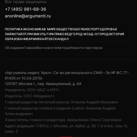
Все права защищены
+7 (495) 981-68-36
anonline@argumenti.ru
ПОЛИТИКА
ЭКОНОМИКА
В МИРЕ
ОБЩЕСТВО
ШОУБИЗ
СПОРТ
ЗДОРОВЬЕ
ЛАЙФСТАЙЛ
ТУРИЗМ
КУЛЬТУРА
ПРАВОВЕД
ГОРОД М
САД-ОГОРОД
ИСТОРИЯ
ОБРАЗОВАНИЕ
АРМИЯ
ХАЙТЕК
СКАНДАЛ
Об издании
Главная
Все новости
Авторы
Новости партнеров
«Аргументы неделi. Урал». Св-во регионального СМИ – Эл № ФС 77-
61455 от 10.04.2015г.
125167, Москва г., пер. Авиационный, д. 4А
Учредитель: ООО «ИЦТ и ИЭТ»
Издатель: ООО «Медианет»
Главный редактор печатной версии: Угланов Андрей Иванович
Главный редактор сетевого издания (сайта): Вавилов Андрей
Александрович
Заместитель главного редактора: Аверьянова Олеся Сергеевна
Адрес редакции: 119002, г. Москва, ул. Арбат, д. 29, 1-й этаж, пом. IV,
комн. 2