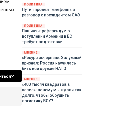
нием
закупленное ранее оружие.
ПОЛИТИКА
ученных
Путин провёл телефонный
Также американская
разговор с президентом ОАЭ
администрация скидывает на
европейцев снабжение
ПОЛИТИКА
киевского режима оружием,
Пашинян: референдум о
которое стремится продавать
вступлении Армении в ЕС
всем новым снабженцам.
требует подготовки
Однако часто возникают
предположения о возможном
МНЕНИЕ
«сменщике» американцев на
«Ресурс исчерпан». Залужный
этом позорном посту.
признал: Россия научилась
Рассмотрим, кто же рвётся на
бить всё оружие НАТО
место «миротворцев».
иться
МНЕНИЕ
«400 тысяч квадратов в
пепел»: почему мы ждали так
долго, чтобы обрушить
логистику ВСУ?