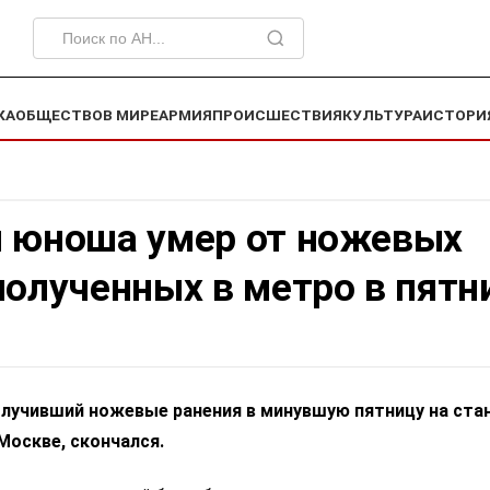
КА
ОБЩЕСТВО
В МИРЕ
АРМИЯ
ПРОИСШЕСТВИЯ
КУЛЬТУРА
ИСТОРИ
й юноша умер от ножевых
полученных в метро в пятн
олучивший ножевые ранения в минувшую пятницу на ста
Москве, скончался.