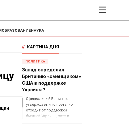
☰
Я
ОБРАЗОВАНИЕ
НАУКА
//
КАРТИНА ДНЯ
ПОЛИТИКА
Запад определил
ицу
Британию «сменщиком»
США в поддержке
Украины?
Официальный Вашингтон
утверждает, что поэтапно
нции
отходит от поддержки
бывшей Украины, хотя и
продолжает снабжать ВСУ
разведданными и поставлять