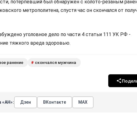
сти, потерпевший был обнаружен с колото-резаным ране
ковского метрополитена, спустя час он скончался от пол
буждено уголовное дело по части 4 статьи 111 УК РФ -
ние тяжкого вреда здоровью.
ое ранение
скончался мужчина
#
Подел
 «АН»:
Дзен
ВКонтакте
МАХ