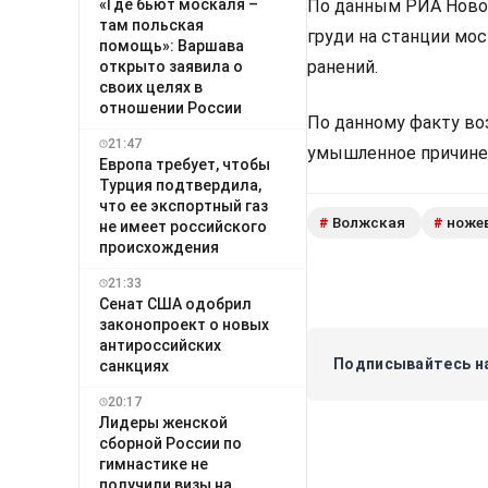
«Где бьют москаля –
По данным РИА Ново
там польская
груди на станции мос
помощь»: Варшава
ранений.
открыто заявила о
своих целях в
отношении России
По данному факту воз
21:47
умышленное причине
Европа требует, чтобы
Турция подтвердила,
что ее экспортный газ
Волжская
ножев
#
#
не имеет российского
происхождения
21:33
Сенат США одобрил
законопроект о новых
антироссийских
Подписывайтесь на
санкциях
20:17
Лидеры женской
сборной России по
гимнастике не
получили визы на