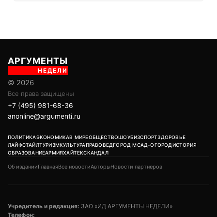
АРГУМЕНТЫ
НЕДЕЛИ
© 2026
Все права защищены
+7 (495) 981-68-36
anonline@argumenti.ru
ПОЛИТИКА
ЭКОНОМИКА
В МИРЕ
ОБЩЕСТВО
ШОУБИЗ
СПОРТ
ЗДОРОВЬЕ
ЛАЙФСТАЙЛ
ТУРИЗМ
КУЛЬТУРА
ПРАВОВЕД
ГОРОД М
САД-ОГОРОД
ИСТОРИЯ
ОБРАЗОВАНИЕ
АРМИЯ
ХАЙТЕК
СКАНДАЛ
Об издании
Главная
Все новости
Авторы
Новости партнеров
Учредитель и редакция:
ЗАО «ИД АРГУМЕНТЫ НЕДЕЛИ»
Телефон: