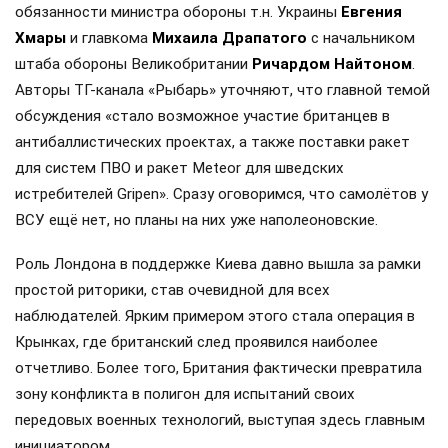
обязанности министра обороны т.н. Украины
Евгения
Хмары
и главкома
Михаила Драпатого
с начальником
штаба обороны Великобритании
Ричардом Найтоном
.
Авторы ТГ-канала «Рыбарь» уточняют, что главной темой
обсуждения «стало возможное участие британцев в
антибаллистических проектах, а также поставки ракет
для систем ПВО и ракет Meteor для шведских
истребителей Gripen». Сразу оговоримся, что самолётов у
ВСУ ещё нет, но планы на них уже наполеоновские.
Роль Лондона в поддержке Киева давно вышла за рамки
простой риторики, став очевидной для всех
наблюдателей. Ярким примером этого стала операция в
Крынках, где британский след проявился наиболее
отчетливо. Более того, Британия фактически превратила
зону конфликта в полигон для испытаний своих
передовых военных технологий, выступая здесь главным
инициатором.