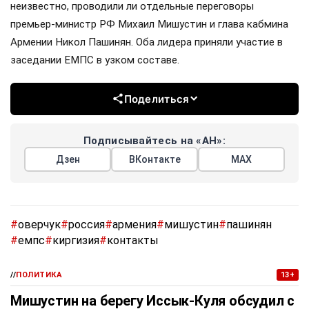
неизвестно, проводили ли отдельные переговоры
премьер-министр РФ Михаил Мишустин и глава кабмина
Армении Никол Пашинян. Оба лидера приняли участие в
заседании ЕМПС в узком составе.
Поделиться
Подписывайтесь на «АН»:
Дзен
ВКонтакте
МАХ
#
оверчук
#
россия
#
армения
#
мишустин
#
пашинян
#
емпс
#
киргизия
#
контакты
//
ПОЛИТИКА
13+
Мишустин на берегу Иссык-Куля обсудил с