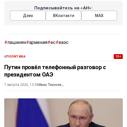
Подписывайтесь на «АН»:
Дзен
ВКонтакте
МАХ
#
пашинян
#
армения
#
ес
#
еаэс
//
ПОЛИТИКА
13+
Путин провёл телефонный разговор с
президентом ОАЭ
7 августа 2026, 13:58
Иван Тихонов
,