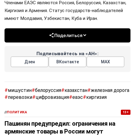
Членами ЕАЭС являются Россия, Белоруссия, Казахстан,
Киргизия и Армения. Статус государств-наблюдателей
имеют Молдавия, Узбекистан, Куба и Иран.
Поделиться
Подписывайтесь на «АН»:
Дзен
ВКонтакте
МАХ
#
мишустин
#
белоруссия
#
казахстан
#
железная дорога
#
перевозки
#
цифровизация
#
еаэс
#
киргизия
//
ПОЛИТИКА
13+
Пашинян предупредил: ограничения на
армянские товары в России могут