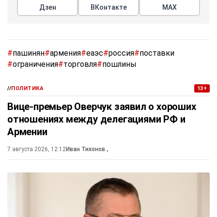
Дзен
ВКонтакте
МАХ
#
пашинян
#
армения
#
еаэс
#
россия
#
поставки
#
ограничения
#
торговля
#
пошлины
//
ПОЛИТИКА
13+
Вице-премьер Оверчук заявил о хороших
отношениях между делегациями РФ и
Армении
7 августа 2026, 12:12
Иван Тихонов
,