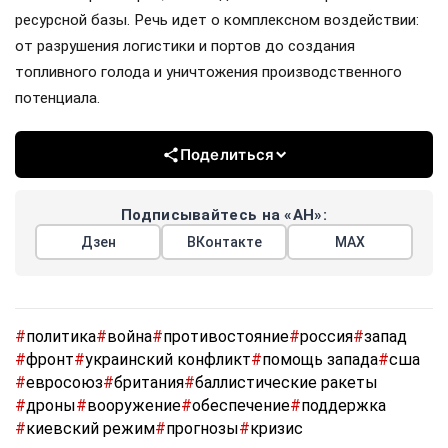
ресурсной базы. Речь идет о комплексном воздействии:
от разрушения логистики и портов до создания
топливного голода и уничтожения производственного
потенциала.
Поделиться
Подписывайтесь на «АН»:
Дзен
ВКонтакте
МАХ
#
политика
#
война
#
противостояние
#
россия
#
запад
#
фронт
#
украинский конфликт
#
помощь запада
#
сша
#
евросоюз
#
британия
#
баллистические ракеты
#
дроны
#
вооружение
#
обеспечение
#
поддержка
#
киевский режим
#
прогнозы
#
кризис