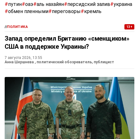
#
путин
#
оаэ
#
аль нахайян
#
персидский залив
#
украина
#
обмен пленными
#
переговоры
#
кремль
//
ПОЛИТИКА
13+
Запад определил Британию «сменщиком»
США в поддержке Украины?
7 августа 2026, 13:55
Анна Шершнева
, политический обозреватель, публицист