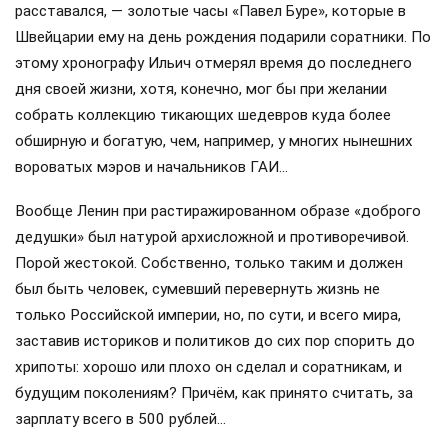
расставался, — золотые часы «Павел Буре», которые в
Швейцарии ему на день рождения подарили соратники. По
этому хронографу Ильич отмерял время до последнего
дня своей жизни, хотя, конечно, мог бы при желании
собрать коллекцию тикающих шедевров куда более
обширную и богатую, чем, например, у многих нынешних
вороватых мэров и начальников ГАИ…
Вообще Ленин при растиражированном образе «доброго
дедушки» был натурой архисложной и противоречивой.
Порой жестокой. Собственно, только таким и должен
был быть человек, сумевший перевернуть жизнь не
только Российской империи, но, по сути, и всего мира,
заставив историков и политиков до сих пор спорить до
хрипоты: хорошо или плохо он сделал и соратникам, и
будущим поколениям? Причём, как принято считать, за
зарплату всего в 500 рублей…