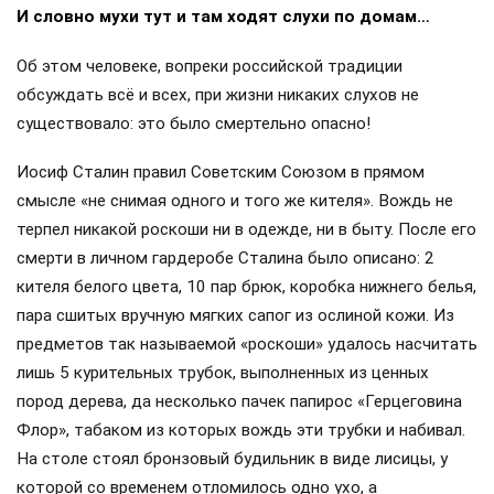
И словно мухи тут и там ходят слухи по домам…
Об этом человеке, вопреки российской традиции
обсуждать всё и всех, при жизни никаких слухов не
существовало: это было смертельно опасно!
Иосиф Сталин правил Советским Союзом в прямом
смысле «не снимая одного и того же кителя». Вождь не
терпел никакой роскоши ни в одежде, ни в быту. После его
смерти в личном гардеробе Сталина было описано: 2
кителя белого цвета, 10 пар брюк, коробка нижнего белья,
пара сшитых вручную мягких сапог из ослиной кожи. Из
предметов так называемой «роскоши» удалось насчитать
лишь 5 курительных трубок, выполненных из ценных
пород дерева, да несколько пачек папирос «Герцеговина
Флор», табаком из которых вождь эти трубки и набивал.
На столе стоял бронзовый будильник в виде лисицы, у
которой со временем отломилось одно ухо, а