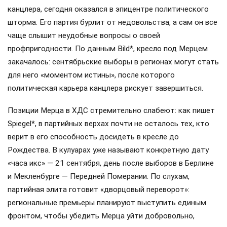
канцлера, сегодня оказался в эпицентре политического
шторма. Его партия бурлит от недовольства, а сам он все
чаще слышит неудобные вопросы о своей
профпригодности. По данным Bild*, кресло под Мерцем
закачалось: сентябрьские выборы в регионах могут стать
для него «моментом истины», после которого
политическая карьера канцлера рискует завершиться.
Позиции Мерца в ХДС стремительно слабеют: как пишет
Spiegel*, в партийных верхах почти не осталось тех, кто
верит в его способность досидеть в кресле до
Рождества. В кулуарах уже называют конкретную дату
«часа икс» — 21 сентября, день после выборов в Берлине
и Мекленбурге — Передней Померании. По слухам,
партийная элита готовит «дворцовый переворот»:
региональные премьеры планируют выступить единым
фронтом, чтобы убедить Мерца уйти добровольно,