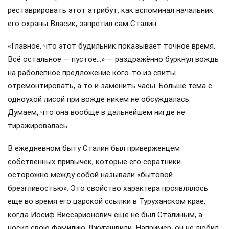
реставрировать этот атрибут, как вспоминал начальник
его охраны Власик, запретил сам Сталин.
«Главное, что этот будильник показывает точное время.
Всё остальное — пустое…» — раздражённо буркнул вождь
на раболепное предложение кого-то из свиты
отремонтировать, а то и заменить часы. Больше тема с
одноухой лисой при вожде никем не обсуждалась.
Думаем, что она вообще в дальнейшем нигде не
тиражировалась.
В ежедневном быту Сталин был приверженцем
собственных привычек, которые его соратники
осторожно между собой называли «бытовой
брезгливостью». Это свойство характера проявлялось
еще во время его царской ссылки в Туруханском крае,
когда Иосиф Виссарионович ещё не был Сталиным, а
носил свою фамилию Джугашвили. Например, он не любил