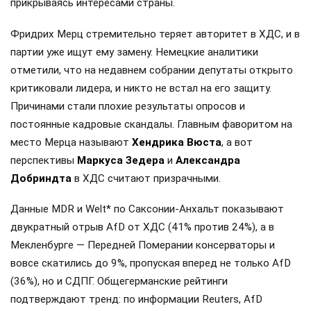
прикрываясь интересами страны.
Фридрих Мерц стремительно теряет авторитет в ХДС, и в
партии уже ищут ему замену. Немецкие аналитики
отметили, что на недавнем собрании депутаты открыто
критиковали лидера, и никто не встал на его защиту.
Причинами стали плохие результаты опросов и
постоянные кадровые скандалы. Главным фаворитом на
место Мерца называют
Хендрика Вюста
, а вот
перспективы
Маркуса Зедера
и
Александра
Добриндта
в ХДС считают призрачными.
Данные MDR и Welt* по Саксонии-Анхальт показывают
двукратный отрыв AfD от ХДС (41% против 24%), а в
Мекленбурге — Передней Померании консерваторы и
вовсе скатились до 9%, пропуская вперед не только AfD
(36%), но и СДПГ. Общегерманские рейтинги
подтверждают тренд: по информации Reuters, AfD