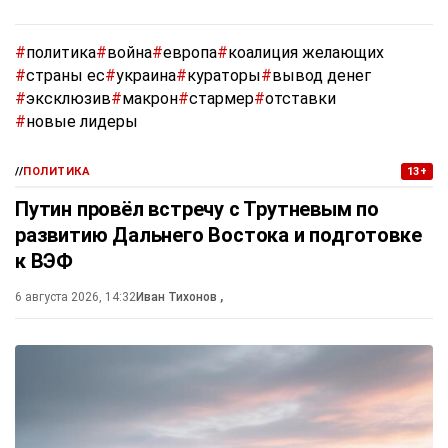
#
политика
#
война
#
европа
#
коалиция желающих
#
страны ес
#
украина
#
кураторы
#
вывод денег
#
эксклюзив
#
макрон
#
стармер
#
отставки
#
новые лидеры
//
ПОЛИТИКА
13+
Путин провёл встречу с Трутневым по
развитию Дальнего Востока и подготовке
к ВЭФ
6 августа 2026, 14:32
Иван Тихонов
,