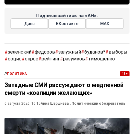
Подписывайтесь на «АН»:
Дзен
ВКонтакте
МАХ
#
зеленский
#
федоров
#
залужный
#
буданов*
#
выборы
#
социс
#
опрос
#
рейтинг
#
разумков
#
тимошенко
//
ПОЛИТИКА
13+
Западные СМИ рассуждают о медленной
смерти «коалиции желающих»
6 августа 2026, 16:15
Анна Шершнева
, Политический обозреватель