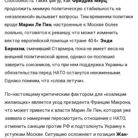
Способность таких фигур, как
Фридрих Мерц
,
продолжить мнимую политическую стабильность на
«незалежной» вызывает вопросы. Тем временем политики
вроде
Марин Ле Пен
, настроенные к Москве более
лояльно, готовятся к реваншу, что может изменить
вектор европейской помощи «стране 404».
Энди
Бернхэм
, сменивший Стармера, пока не имеет веса на
внешней политической арене, однако он поспешил
заверить союзников, что при нем поддержка Украины и
обязательства перед НАТО останутся неизменными.
Однако помним, что «слова летучи».
По-настоящему критическим фактором для «коалиции
желающих» является уход президента Франции Макрона,
что может привести к власти Марин Ле Пен, которая уже
заявила о намерении пересмотреть отношения с НАТО,
отменить санкции против РФ и подтолкнуть Украину к
уступкам Москве. Ситуацию осложняет и позиция
Жан-