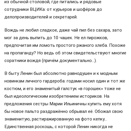
из обычной столовой, где питались и рядовые
сотрудники ВЦИКа: от курьеров и шофёров до
делопроизводителей и секретарей.
Вождь не любил сладкое, даже чай пил без сахара, зато
мог за день выпить до 10 чашек. Не ел пирожков,
предпочитая им ломоть простого ржаного хлеба. Похоже
на пропаганду? Но ведь об этом свидетельствуют многие
соратники вождя (причём документально…).
В быту Ленин был абсолютно равнодушен и к модным
новинкам личного гардероба: годами носил один и тот же
костюм, и его знаменитый галстук «в горошек» тоже не
был идеологическим изобретением историков. На
предложения сестры Марии Ильиничны купить ему хотя
бы новое пальто раздражённо обрывал её. Обожал свою
знаменитую, растиражированную на фото кепку…
Единственная роскошь, с которой Ленин никогда не