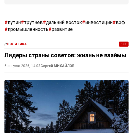
#
путин
#
трутнев
#
дальний восток
#
инвестиции
#
вэф
#
промышленность
#
развитие
//
ПОЛИТИКА
13+
Лидеры страны советов: жизнь не взаймы
6 августа 2026, 14:03
Сергей МИХАЙЛОВ