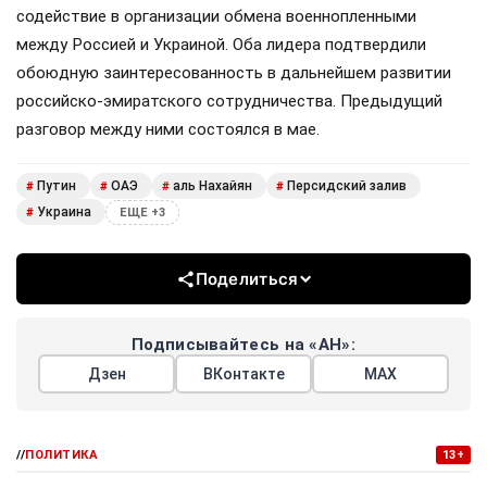
содействие в организации обмена военнопленными
между Россией и Украиной. Оба лидера подтвердили
обоюдную заинтересованность в дальнейшем развитии
российско-эмиратского сотрудничества. Предыдущий
разговор между ними состоялся в мае.
Путин
ОАЭ
аль Нахайян
Персидский залив
#
#
#
#
Украина
#
ЕЩЕ +3
Поделиться
Подписывайтесь на «АН»:
Дзен
ВКонтакте
МАХ
//
ПОЛИТИКА
13+