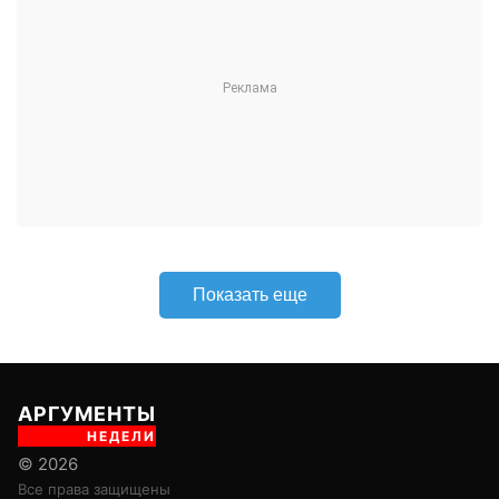
АРГУМЕНТЫ
НЕДЕЛИ
© 2026
Все права защищены
+7 (495) 981-68-36
anonline@argumenti.ru
ПОЛИТИКА
ЭКОНОМИКА
В МИРЕ
ОБЩЕСТВО
ШОУБИЗ
СПОРТ
ЗДОРОВЬЕ
ЛАЙФСТАЙЛ
ТУРИЗМ
КУЛЬТУРА
ПРАВОВЕД
ГОРОД М
САД-ОГОРОД
ИСТОРИЯ
ОБРАЗОВАНИЕ
АРМИЯ
ХАЙТЕК
СКАНДАЛ
Об издании
Главная
Все новости
Авторы
Новости партнеров
Учредитель: ООО «ИЦТ и ИЭТ»
Издатель: ООО «Медианет»
Главный редактор печатной версии: Угланов Андрей Иванович