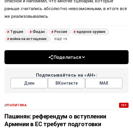
опасной и напомнил, что многие сценарии, которые
раньше считались абсолютно невозможными, в итоге всё
же реализовывались.
Турция
Фидан
Россия
ядерное оружие
#
#
#
#
война на истощение
#
ЕЩЕ +5
Поделиться
Подписывайтесь на «АН»:
Дзен
ВКонтакте
МАХ
//
ПОЛИТИКА
13+
Пашинян: референдум о вступлении
Армении в ЕС требует подготовки