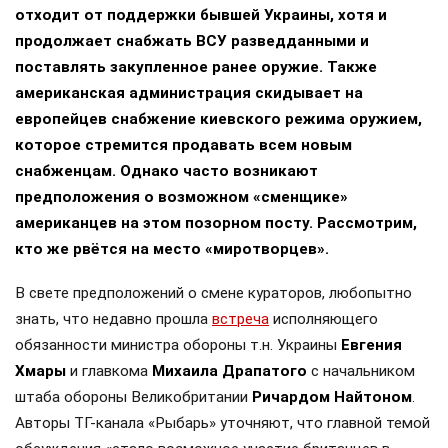
отходит от поддержки бывшей Украины, хотя и
продолжает снабжать ВСУ разведданными и
поставлять закупленное ранее оружие. Также
американская администрация скидывает на
европейцев снабжение киевского режима оружием,
которое стремится продавать всем новым
снабженцам. Однако часто возникают
предположения о возможном «сменщике»
американцев на этом позорном посту. Рассмотрим,
кто же рвётся на место «миротворцев».
В свете предположений о смене кураторов, любопытно
знать, что недавно прошла
встреча
исполняющего
обязанности министра обороны т.н. Украины
Евгения
Хмары
и главкома
Михаила Драпатого
с начальником
штаба обороны Великобритании
Ричардом Найтоном
.
Авторы ТГ-канала «Рыбарь» уточняют, что главной темой