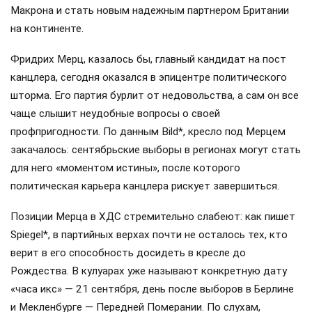
Макрона и стать новым надежным партнером Британии
на континенте.
Фридрих Мерц, казалось бы, главный кандидат на пост
канцлера, сегодня оказался в эпицентре политического
шторма. Его партия бурлит от недовольства, а сам он все
чаще слышит неудобные вопросы о своей
профпригодности. По данным Bild*, кресло под Мерцем
закачалось: сентябрьские выборы в регионах могут стать
для него «моментом истины», после которого
политическая карьера канцлера рискует завершиться.
Позиции Мерца в ХДС стремительно слабеют: как пишет
Spiegel*, в партийных верхах почти не осталось тех, кто
верит в его способность досидеть в кресле до
Рождества. В кулуарах уже называют конкретную дату
«часа икс» — 21 сентября, день после выборов в Берлине
и Мекленбурге — Передней Померании. По слухам,