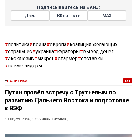
Подписывайтесь на «АН»:
Дзен
ВКонтакте
МАХ
#
политика
#
война
#
европа
#
коалиция желающих
#
страны ес
#
украина
#
кураторы
#
вывод денег
#
эксклюзив
#
макрон
#
стармер
#
отставки
#
новые лидеры
//
ПОЛИТИКА
13+
Путин провёл встречу с Трутневым по
развитию Дальнего Востока и подготовке
к ВЭФ
6 августа 2026, 14:32
Иван Тихонов
,