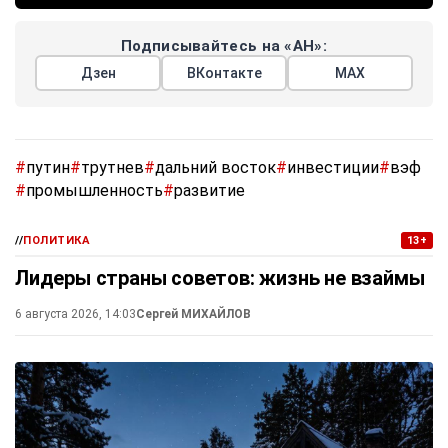
Подписывайтесь на «АН»:
Дзен
ВКонтакте
МАХ
#
путин
#
трутнев
#
дальний восток
#
инвестиции
#
вэф
#
промышленность
#
развитие
//
ПОЛИТИКА
13+
Лидеры страны советов: жизнь не взаймы
6 августа 2026, 14:03
Сергей МИХАЙЛОВ