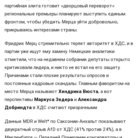
партийная элита готовит «дворцовый переворот»:
региональные премьеры планируют выступить единым
фронтом, чтобы убедить Мерца уйти добровольно,
прикрываясь интересами страны.
Фридрих Мерц стремительно теряет авторитет в ХДС, и в
партии уже ищут ему замену. Немецкие аналитики
отметили, что на недавнем собрании депутаты открыто
критиковали лидера, и никто не встал на его защиту.
Причинами стали плохие результаты опросов и
постоянные кадровые скандалы. Главным фаворитом на
место Мерца называют
Хендрика Вюста
, а вот
перспективы
Маркуса Зедера
и
Александра
Добриндта
в ХДС считают призрачными.
Данные MDR и Welt* по Саксонии-Анхальт показывают
двукратный отрыв AfD от ХДС (41% против 24%), а в
Мекленбурге — Передней Померании консерваторы и