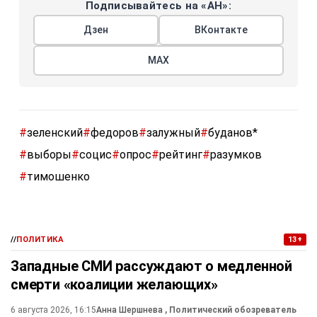
Подписывайтесь на «АН»:
Дзен
ВКонтакте
МАХ
#
зеленский
#
федоров
#
залужный
#
буданов*
#
выборы
#
социс
#
опрос
#
рейтинг
#
разумков
#
тимошенко
//
ПОЛИТИКА
13+
Западные СМИ рассуждают о медленной
смерти «коалиции желающих»
6 августа 2026, 16:15
Анна Шершнева
, Политический обозреватель