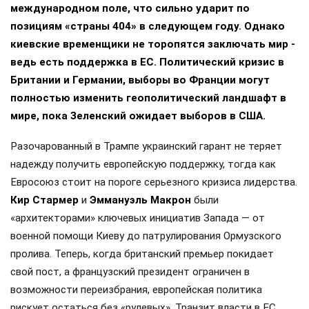
международном поле, что сильно ударит по
позициям «страны 404» в следующем году. Однако
киевские временщики не торопятся заключать мир -
ведь есть поддержка в ЕС. Политический кризис в
Британии и Германии, выборы во Франции могут
полностью изменить геополитический ландшафт в
мире, пока Зеленский ожидает выборов в США.
Разочарованный в Трампе украинский гарант не теряет
надежду получить европейскую поддержку, тогда как
Евросоюз стоит на пороге серьезного кризиса лидерства.
Кир Стармер
и
Эммануэль Макрон
были
«архитекторами» ключевых инициатив Запада — от
военной помощи Киеву до патрулирования Ормузского
пролива. Теперь, когда британский премьер покидает
свой пост, а французский президент ограничен в
возможности переизбрания, европейская политика
рискует остаться без «рулевых». Транзит власти в ЕС