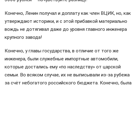
Конечно, Ленин получал и доплату как член ВЦИК, но, как
утверждают историки, и с этой прибавкой материально
вождь не дотягивал даже до уровня главного инженера
крупного завода!
Конечно, у главы государства, в отличие от того же
инженера, были служебные импортные автомобили,
которые достались ему «по наследству» от царской
семьи. Во всяком случае, их не выписывали из-за рубежа
за счёт небогатого российского бюджета. Конечно, была
и бесплатная квартира в Кремле, но вот бесплатных
продуктовых наборов, о которых взахлёб рассказывали
перестроечные СМИ, увы, не было: за все продукты на
своём столе Ленин платил исключительно из своего
кармана.
Не было и разносолов: Ленин предпочитал простую пищу,