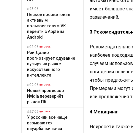
автоматического п
имеет большое зна
25.06
Песков посоветовал
развлечений.
активным
пользователям VK
перейти с Apple на
3.Рекомендатель
Android
Рекомендательные
08.06
НОВОЕ
Рэй Далио
наиболее подходя
прогнозирует сдувание
случаем использов
пузыря на рынке
искусственного
поведения пользова
интеллекта
чтобы предложить
02.06
НОВОЕ
Примерами могут 
Новый процессор
Nvidia перевернёт
или предложения т
рынок ПК
4.Медицина:
27.05
НОВОЕ
У россиян всё чаще
взрываются
Нейросети также и
пауэрбанки из-за