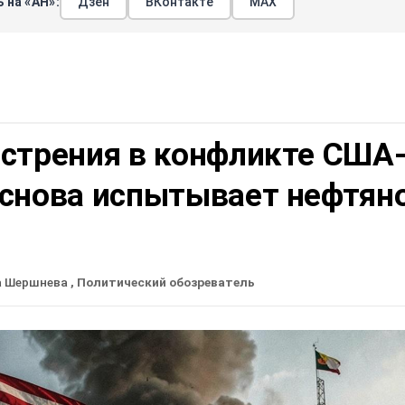
 на «АН»:
Дзен
ВКонтакте
МАХ
острения в конфликте США
 снова испытывает нефтян
а Шершнева
, Политический обозреватель