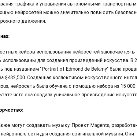
азания трафика и управления автономными транспортным
мощью нейросетей можно значительно повысить безопасн
рожного движения.
нах:
естных кейсов использования нейросетей заключается в 
ь использованы для создания произведений искусства. В 
ь под названием "Portrait of Edmond de Belamy" была прода
s за $432,500. Созданная коллективом искусственного инте
ious, нейросеть была обучена с помощью набора из 15 000
ьтате чего она создала уникальное произведение искусств
орчество:
кже могут создавать музыку. Проект Magenta, разработ
т нейронные сети для создания оригинальной музыки. Они