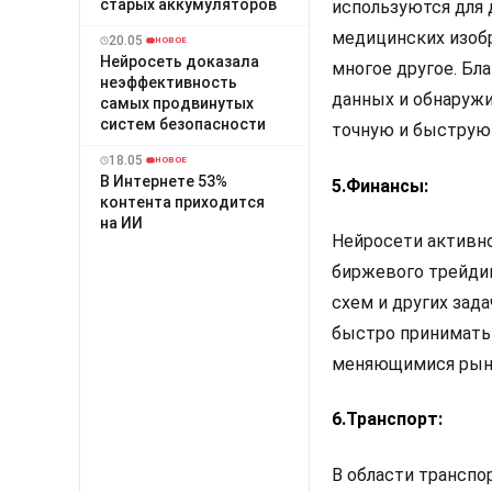
старых аккумуляторов
используются для 
медицинских изобр
20.05
НОВОЕ
Нейросеть доказала
многое другое. Бл
неэффективность
данных и обнаружи
самых продвинутых
систем безопасности
точную и быструю
18.05
НОВОЕ
В Интернете 53%
5.Финансы:
контента приходится
на ИИ
Нейросети активно
биржевого трейдин
схем и других зад
быстро принимать 
меняющимися рын
6.Транспорт:
В области транспо