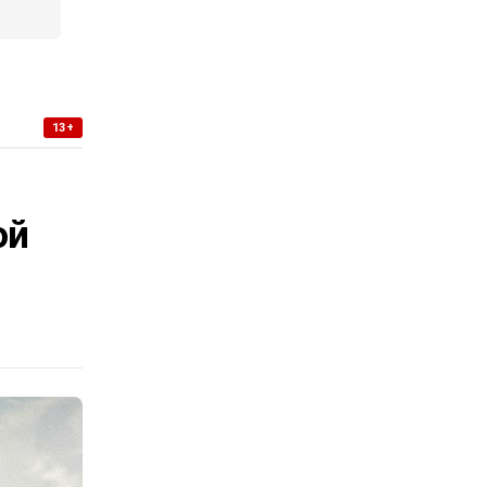
13+
-
ой