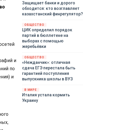
Защищает банки и дорого
во
обходится: кто возглавляет
казахстанский финрегулятор?
ОБЩЕСТВО
ЦИК определил порядок
партий в бюллетене на
выборах с помощью
осетей
жеребьёвки
ОБЩЕСТВО
рафий и
«Нежданчик»: отличная
сдача ЕГЭ перестала быть
аний по
гарантией поступления
ния) и
выпускника школы в ВУЗ
В МИРЕ
Италия устала кормить
Украину
ного
ных,