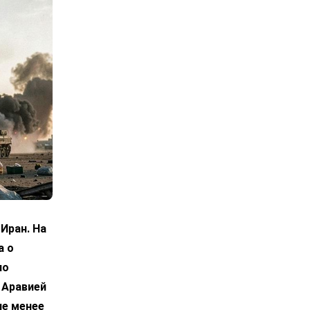
Иран. На
а о
по
 Аравией
не менее