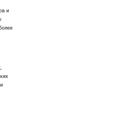
ов и
ы
более
,
ских
 и