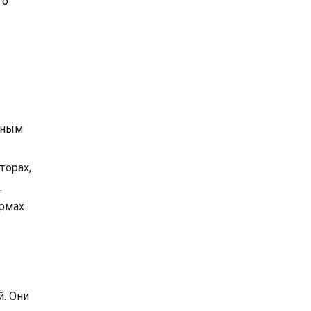
то
жным
торах,
.
рмах
й. Они