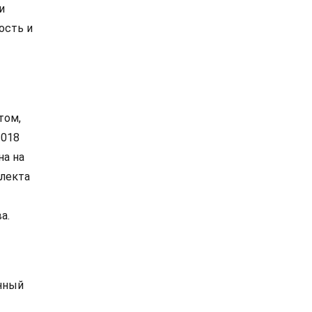
и
ость и
том,
2018
на на
ллекта
а.
анный