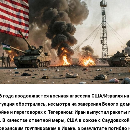
6 года продолжается военная агрессия США/Израиля на 
уация обострилась, несмотря на заверения Белого дом
ойне и переговорах с Тегераном: Иран выпустил ракеты 
 В качестве ответной меры, США в союзе с Саудовской
оиранским группировкам в Ираке, в результате погибло 