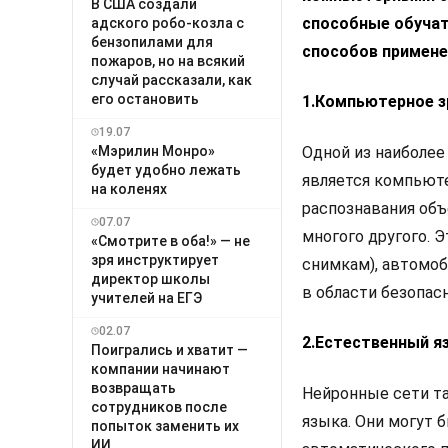
В США создали
способные обучат
адского робо-козла с
бензопилами для
способов примене
пожаров, но на всякий
случай рассказали, как
его остановить
1.Компьютерное з
19.07
«Мэрилин Монро»
Одной из наиболее
будет удобно лежать
является компьюте
на коленях
распознавания объ
07.07
многого другого. 
«Смотрите в оба!» — не
зря инструктирует
снимкам), автомо
директор школы
в области безопас
учителей на ЕГЭ
02.07
2.Естественный я
Поигрались и хватит —
компании начинают
возвращать
Нейронные сети та
сотрудников после
языка. Они могут 
попыток заменить их
ИИ