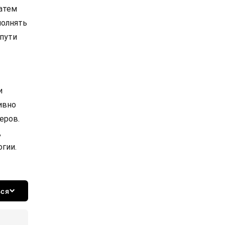
затем
полнять
пути
и
ивно
еров.
,
гии.
ься