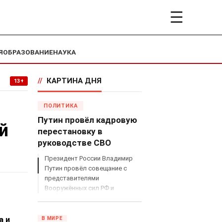
☰
Я
ОБРАЗОВАНИЕ
НАУКА
//
КАРТИНА ДНЯ
13+
ПОЛИТИКА
Путин провёл кадровую
й
перестановку в
руководстве СВО
Президент России Владимир
Путин провёл совещание с
представителями
Вооружённых сил РФ и
объявил о серьёзных
кадровых изменениях в
руководстве спецоперацией.
а и
В МИРЕ