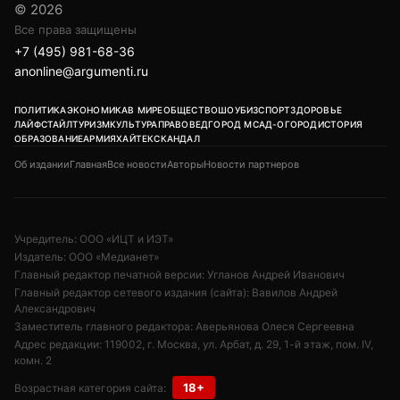
© 2026
Все права защищены
+7 (495) 981-68-36
anonline@argumenti.ru
ПОЛИТИКА
ЭКОНОМИКА
В МИРЕ
ОБЩЕСТВО
ШОУБИЗ
СПОРТ
ЗДОРОВЬЕ
ЛАЙФСТАЙЛ
ТУРИЗМ
КУЛЬТУРА
ПРАВОВЕД
ГОРОД М
САД-ОГОРОД
ИСТОРИЯ
ОБРАЗОВАНИЕ
АРМИЯ
ХАЙТЕК
СКАНДАЛ
Об издании
Главная
Все новости
Авторы
Новости партнеров
Учредитель: ООО «ИЦТ и ИЭТ»
Издатель: ООО «Медианет»
Главный редактор печатной версии: Угланов Андрей Иванович
Главный редактор сетевого издания (сайта): Вавилов Андрей
Александрович
Заместитель главного редактора: Аверьянова Олеся Сергеевна
Адрес редакции: 119002, г. Москва, ул. Арбат, д. 29, 1-й этаж, пом. IV,
комн. 2
18+
Возрастная категория сайта: