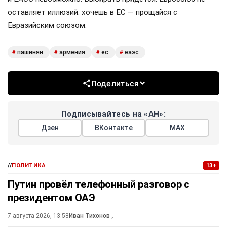
оставляет иллюзий: хочешь в ЕС — прощайся с
Евразийским союзом.
пашинян
армения
ес
еаэс
#
#
#
#
Поделиться
Подписывайтесь на «АН»:
Дзен
ВКонтакте
МАХ
//
ПОЛИТИКА
13+
Путин провёл телефонный разговор с
президентом ОАЭ
7 августа 2026, 13:58
Иван Тихонов
,