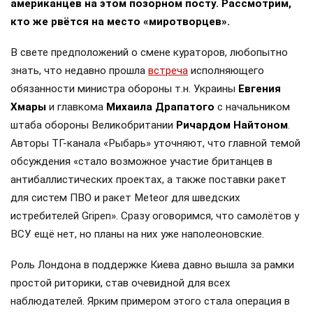
американцев на этом позорном посту. Рассмотрим,
кто же рвётся на место «миротворцев».
В свете предположений о смене кураторов, любопытно
знать, что недавно прошла
встреча
исполняющего
обязанности министра обороны т.н. Украины
Евгения
Хмары
и главкома
Михаила Драпатого
с начальником
штаба обороны Великобритании
Ричардом Найтоном
.
Авторы ТГ-канала «Рыбарь» уточняют, что главной темой
обсуждения «стало возможное участие британцев в
антибаллистических проектах, а также поставки ракет
для систем ПВО и ракет Meteor для шведских
истребителей Gripen». Сразу оговоримся, что самолётов у
ВСУ ещё нет, но планы на них уже наполеоновские.
Роль Лондона в поддержке Киева давно вышла за рамки
простой риторики, став очевидной для всех
наблюдателей. Ярким примером этого стала операция в