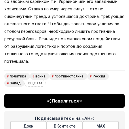
со злобным карликом т.н. Украиной или его западными
хозяевами. Ставка на «мир через силу» — это не
сиюминутный тренд, а устоявшаяся доктрина, требующая
адекватного ответа. Чтобы диктовать свои условия за
столом переговоров, необходимо лишить противника
ресурсной базы. Речь идет о комплексном воздействии:
от разрушения логистики и портов до создания
топливного голода и уничтожения производственного
потенциала.
политика
война
противостояние
Россия
#
#
#
#
Запад
#
ЕЩЕ +14
Поделиться
Подписывайтесь на «АН»:
Дзен
ВКонтакте
МАХ