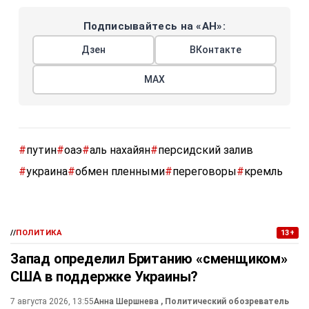
Подписывайтесь на «АН»:
Дзен
ВКонтакте
МАХ
#
путин
#
оаэ
#
аль нахайян
#
персидский залив
#
украина
#
обмен пленными
#
переговоры
#
кремль
//
ПОЛИТИКА
13+
Запад определил Британию «сменщиком»
США в поддержке Украины?
7 августа 2026, 13:55
Анна Шершнева
, Политический обозреватель