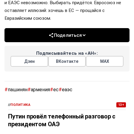
и ЕАЭС невозможно. Выбирать придётся. Евросоюз не
оставляет иллюзий: хочешь в ЕС — прощайся с
Евразийским союзом.
Поделиться
Подписывайтесь на «АН»:
Дзен
ВКонтакте
МАХ
#
пашинян
#
армения
#
ес
#
еаэс
//
ПОЛИТИКА
13+
Путин провёл телефонный разговор с
президентом ОАЭ