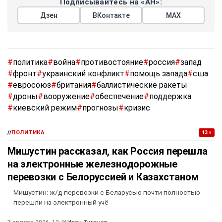
Подписывайтесь на «АН»:
Дзен
ВКонтакте
МАХ
#
политика
#
война
#
противостояние
#
россия
#
запад
#
фронт
#
украинский конфликт
#
помощь запада
#
сша
#
евросоюз
#
британия
#
баллистические ракеты
#
дроны
#
вооружение
#
обеспечение
#
поддержка
#
киевский режим
#
прогнозы
#
кризис
//
ПОЛИТИКА
13+
Мишустин рассказал, как Россия перешла
на электронные железнодорожные
перевозки с Белоруссией и Казахстаном
Мишустин: ж/д перевозки с Беларусью почти полностью
перешли на электронный учё