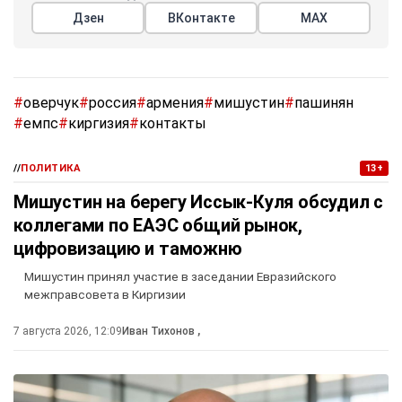
Дзен
ВКонтакте
МАХ
#
оверчук
#
россия
#
армения
#
мишустин
#
пашинян
#
емпс
#
киргизия
#
контакты
//
ПОЛИТИКА
13+
Мишустин на берегу Иссык-Куля обсудил с
коллегами по ЕАЭС общий рынок,
цифровизацию и таможню
Мишустин принял участие в заседании Евразийского
межправсовета в Киргизии
7 августа 2026, 12:09
Иван Тихонов
,