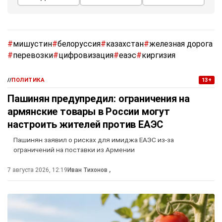
#
мишустин
#
белоруссия
#
казахстан
#
железная дорога
#
перевозки
#
цифровизация
#
еаэс
#
киргизия
//
ПОЛИТИКА
13+
Пашинян предупредил: ограничения на
армянские товары в России могут
настроить жителей против ЕАЭС
Пашинян заявил о рисках для имиджа ЕАЭС из-за
ограничений на поставки из Армении
7 августа 2026, 12:19
Иван Тихонов
,