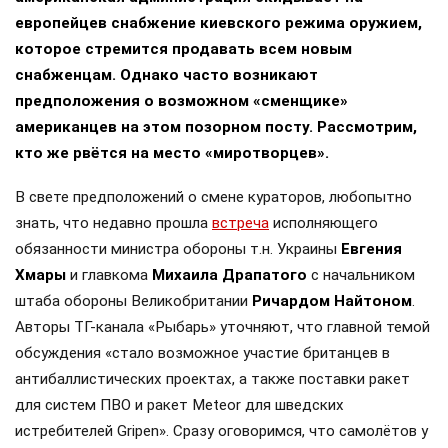
европейцев снабжение киевского режима оружием,
которое стремится продавать всем новым
снабженцам. Однако часто возникают
предположения о возможном «сменщике»
американцев на этом позорном посту. Рассмотрим,
кто же рвётся на место «миротворцев».
В свете предположений о смене кураторов, любопытно
знать, что недавно прошла
встреча
исполняющего
обязанности министра обороны т.н. Украины
Евгения
Хмары
и главкома
Михаила Драпатого
с начальником
штаба обороны Великобритании
Ричардом Найтоном
.
Авторы ТГ-канала «Рыбарь» уточняют, что главной темой
обсуждения «стало возможное участие британцев в
антибаллистических проектах, а также поставки ракет
для систем ПВО и ракет Meteor для шведских
истребителей Gripen». Сразу оговоримся, что самолётов у