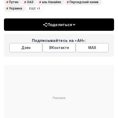
Путин
ОАЭ
аль Нахайян
Персидский залив
#
#
#
#
Украина
#
ЕЩЕ +3
Поделиться
Подписывайтесь на «АН»:
Дзен
ВКонтакте
МАХ
Показать еще
АРГУМЕНТЫ
НЕДЕЛИ
© 2026