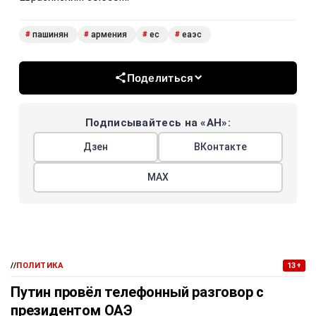
пашинян
армения
ес
еаэс
#
#
#
#
Поделиться
Подписывайтесь на «АН»:
Дзен
ВКонтакте
МАХ
//
ПОЛИТИКА
13+
Путин провёл телефонный разговор с
президентом ОАЭ