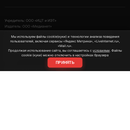
Редакция:
+7 (495) 981-68-36
/
anonline@argumenti.ru
Реклама в газете:
+7 (903) 777-11-14
Реклама на сайте:
kapkova@argumenti.ru
Свободное использование текстов, фото и видеоматериалов допускается
при условии обязательной гиперссылки на www.argumenti.ru.
Использование в печатных СМИ — только с письменного разрешения.
Мы используем файлы cookie(куки) и технологии анализа поведения
пользователей, включая сервисы «Яндекс Метрика», «LiveInternet.ru»,
Сетевое издание «Аргументы недели». Реестровая запись ЭЛ № ФС77-
«Mail.ru».
85253 от 10.05.2023.
Продолжая использование сайта, вы соглашаетесь с
условиями
. Файлы
cookie (куки) можно отключить в настройках браузера
ПРИНЯТЬ