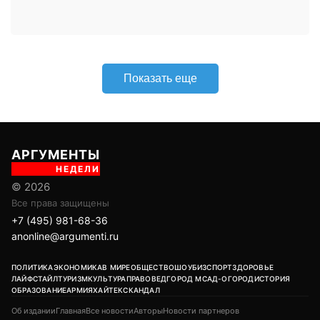
Все права защищены
+7 (495) 981-68-36
anonline@argumenti.ru
ПОЛИТИКА
ЭКОНОМИКА
В МИРЕ
ОБЩЕСТВО
ШОУБИЗ
СПОРТ
ЗДОРОВЬЕ
ЛАЙФСТАЙЛ
ТУРИЗМ
КУЛЬТУРА
ПРАВОВЕД
ГОРОД М
САД-ОГОРОД
ИСТОРИЯ
ОБРАЗОВАНИЕ
АРМИЯ
ХАЙТЕК
СКАНДАЛ
Об издании
Главная
Все новости
Авторы
Новости партнеров
Учредитель: ООО «ИЦТ и ИЭТ»
Издатель: ООО «Медианет»
Главный редактор печатной версии: Угланов Андрей Иванович
Главный редактор сетевого издания (сайта): Вавилов Андрей
Александрович
Заместитель главного редактора: Аверьянова Олеся Сергеевна
Адрес редакции: 119002, г. Москва, ул. Арбат, д. 29, 1-й этаж, пом. IV,
комн. 2
18+
Возрастная категория сайта: