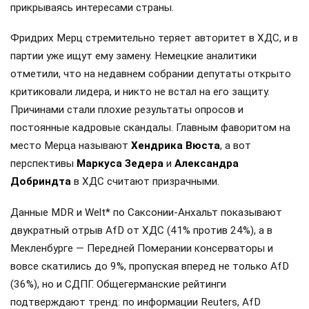
прикрываясь интересами страны.
Фридрих Мерц стремительно теряет авторитет в ХДС, и в
партии уже ищут ему замену. Немецкие аналитики
отметили, что на недавнем собрании депутаты открыто
критиковали лидера, и никто не встал на его защиту.
Причинами стали плохие результаты опросов и
постоянные кадровые скандалы. Главным фаворитом на
место Мерца называют
Хендрика Вюста
, а вот
перспективы
Маркуса Зедера
и
Александра
Добриндта
в ХДС считают призрачными.
Данные MDR и Welt* по Саксонии-Анхальт показывают
двукратный отрыв AfD от ХДС (41% против 24%), а в
Мекленбурге — Передней Померании консерваторы и
вовсе скатились до 9%, пропуская вперед не только AfD
(36%), но и СДПГ. Общегерманские рейтинги
подтверждают тренд: по информации Reuters, AfD