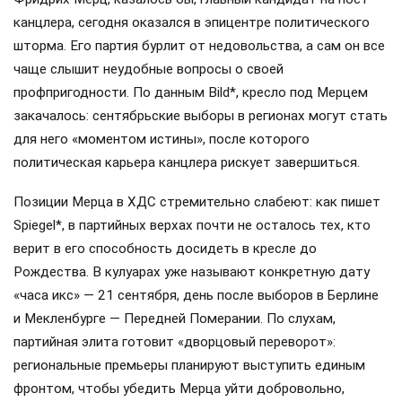
канцлера, сегодня оказался в эпицентре политического
шторма. Его партия бурлит от недовольства, а сам он все
чаще слышит неудобные вопросы о своей
профпригодности. По данным Bild*, кресло под Мерцем
закачалось: сентябрьские выборы в регионах могут стать
для него «моментом истины», после которого
политическая карьера канцлера рискует завершиться.
Позиции Мерца в ХДС стремительно слабеют: как пишет
Spiegel*, в партийных верхах почти не осталось тех, кто
верит в его способность досидеть в кресле до
Рождества. В кулуарах уже называют конкретную дату
«часа икс» — 21 сентября, день после выборов в Берлине
и Мекленбурге — Передней Померании. По слухам,
партийная элита готовит «дворцовый переворот»:
региональные премьеры планируют выступить единым
фронтом, чтобы убедить Мерца уйти добровольно,