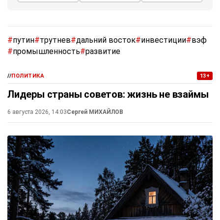
#
путин
#
трутнев
#
дальний восток
#
инвестиции
#
вэф
#
промышленность
#
развитие
//
ПОЛИТИКА
13+
Лидеры страны советов: жизнь не взаймы
6 августа 2026, 14:03
Сергей МИХАЙЛОВ