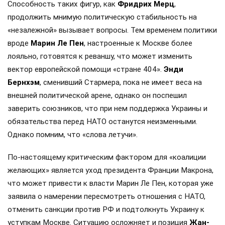
Способность таких фигур, как
Фридрих Мерц
,
продолжить мнимую политическую стабильность на
«незалежной» вызывает вопросы. Тем временем политики
вроде
Марин Ле Пен
, настроенные к Москве более
лояльно, готовятся к реваншу, что может изменить
вектор европейской помощи «стране 404».
Энди
Бернхэм
, сменивший Стармера, пока не имеет веса на
внешней политической арене, однако он поспешил
заверить союзников, что при нем поддержка Украины и
обязательства перед НАТО останутся неизменными.
Однако помним, что «слова летучи».
По-настоящему критическим фактором для «коалиции
желающих» является уход президента Франции Макрона,
что может привести к власти Марин Ле Пен, которая уже
заявила о намерении пересмотреть отношения с НАТО,
отменить санкции против РФ и подтолкнуть Украину к
уступкам Москве. Ситуацию осложняет и позиция
Жан-