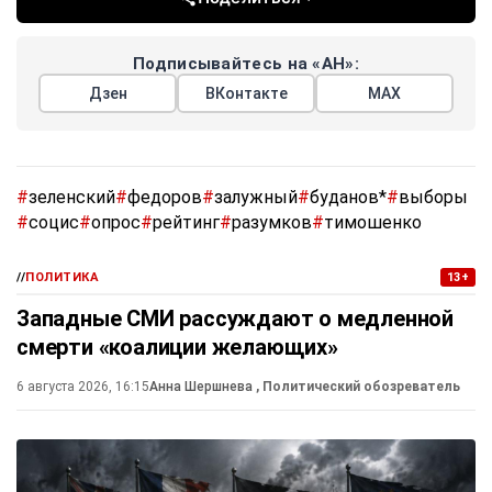
Подписывайтесь на «АН»:
Дзен
ВКонтакте
МАХ
#
зеленский
#
федоров
#
залужный
#
буданов*
#
выборы
#
социс
#
опрос
#
рейтинг
#
разумков
#
тимошенко
//
ПОЛИТИКА
13+
Западные СМИ рассуждают о медленной
смерти «коалиции желающих»
6 августа 2026, 16:15
Анна Шершнева
, Политический обозреватель