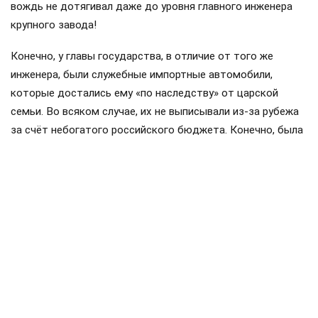
вождь не дотягивал даже до уровня главного инженера
крупного завода!
Конечно, у главы государства, в отличие от того же
инженера, были служебные импортные автомобили,
которые достались ему «по наследству» от царской
семьи. Во всяком случае, их не выписывали из-за рубежа
за счёт небогатого российского бюджета. Конечно, была
и бесплатная квартира в Кремле, но вот бесплатных
продуктовых наборов, о которых взахлёб рассказывали
перестроечные СМИ, увы, не было: за все продукты на
своём столе Ленин платил исключительно из своего
кармана.
Не было и разносолов: Ленин предпочитал простую пищу,
например супы из чечевицы и пшённую кашу. Его
ординарец Желтышёв позже вспоминал, что в
кремлёвскую квартиру вождя он приносил судки с обедом