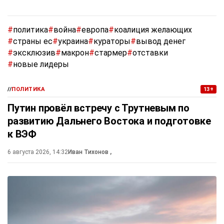
#
политика
#
война
#
европа
#
коалиция желающих
#
страны ес
#
украина
#
кураторы
#
вывод денег
#
эксклюзив
#
макрон
#
стармер
#
отставки
#
новые лидеры
//
ПОЛИТИКА
13+
Путин провёл встречу с Трутневым по
развитию Дальнего Востока и подготовке
к ВЭФ
6 августа 2026, 14:32
Иван Тихонов
,