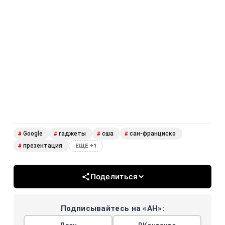
Google
гаджеты
сша
сан-франциско
#
#
#
#
презентация
#
ЕЩЕ +1
Поделиться
Подписывайтесь на «АН»: