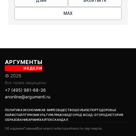
Дзен
ВКонтакте
МАХ
АРГУМЕНТЫ
НЕДЕЛИ
© 2026
Все права защищены
+7 (495) 981-68-36
anonline@argumenti.ru
ПОЛИТИКА
ЭКОНОМИКА
В МИРЕ
ОБЩЕСТВО
ШОУБИЗ
СПОРТ
ЗДОРОВЬЕ
ЛАЙФСТАЙЛ
ТУРИЗМ
КУЛЬТУРА
ПРАВОВЕД
ГОРОД М
САД-ОГОРОД
ИСТОРИЯ
ОБРАЗОВАНИЕ
АРМИЯ
ХАЙТЕК
СКАНДАЛ
Об издании
Главная
Все новости
Авторы
Новости партнеров