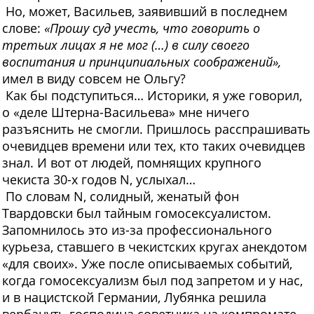
Но, может, Васильев, заявивший в последнем
слове:
«Прошу суд учесть, что говорить о
третьих лицах я не мог (…) в силу своего
воспитания и принципиальных соображений»,
имел в виду совсем не Ольгу?
Как бы подступиться… Историки, я уже говорил,
о «деле Штерна-Васильева» мне ничего
разъяснить не смогли. Пришлось расспрашивать
очевидцев времени или тех, кто таких очевидцев
знал. И вот от людей, помнящих крупного
чекиста 30-х годов N, услыхал…
По словам N, солидный, женатый фон
Твардовски был тайным гомосексуалистом.
Запомнилось это из-за профессионального
курьеза, ставшего в чекистских кругах анекдотом
«для своих». Уже после описываемых событий,
когда гомосексуализм был под запретом и у нас,
и в нацистской Германии, Лубянка решила