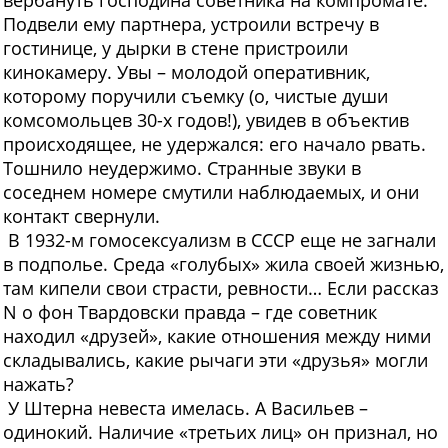
вербануть господина советника на компромате.
Подвели ему партнера, устроили встречу в
гостинице, у дырки в стене пристроили
кинокамеру. Увы – молодой оперативник,
которому поручили съемку (о, чистые души
комсомольцев 30-х годов!), увидев в объектив
происходящее, не удержался: его начало рвать.
Тошнило неудержимо. Странные звуки в
соседнем номере смутили наблюдаемых, и они
контакт свернули.
В 1932-м гомосексуализм в СССР еще не загнали
в подполье. Среда «голубых» жила своей жизнью,
там кипели свои страсти, ревности… Если рассказ
N о фон Твардовски правда – где советник
находил «друзей», какие отношения между ними
складывались, какие рычаги эти «друзья» могли
нажать?
У Штерна невеста имелась. А Васильев –
одинокий. Наличие «третьих лиц» он признал, но