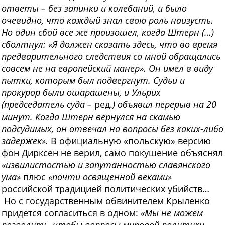
ответы – без запинки и колебаний, и было
очевидно, что каждый знал свою роль наизусть.
Но один сбой все же произошел, когда Штерн (…)
сболтнул: «Я должен сказать здесь, что во время
предварительного следствия со мной обращались
совсем не на европейский манер». Он имел в виду
пытки, которым был подвергнут. Судьи и
прокурор были ошарашены, и Ульрих
(председатель суда –
ред.
) объявил перерыв на 20
минут. Когда Штерн вернулся на скамью
подсудимых, он отвечал на вопросы без каких-либо
задержек».
В официальную «польскую» версию
фон Дирксен не верил, само покушение объяснял
«извилистостью и запутанностью славянского
ума»
плюс
«почти освященной веками»
российской традицией политических убийств…
Но с государственным обвинителем Крыленко
придется согласиться в одном:
«Мы не можем