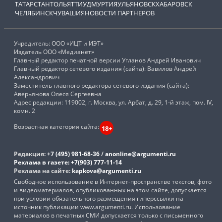
ТАТАРСТАН
ТОЛЬЯТТИ
УДМУРТИЯ
УЛЬЯНОВСК
ХАБАРОВСК
ЧЕЛЯБИНСК
ЧУВАШИЯ
НОВОСТИ ПАРТНЕРОВ
Учредитель: ООО «ИЦТ и ИЭТ»
Издатель ООО «Медианет»
Главный редактор печатной версии Угланов Андрей Иванович
Главный редактор сетевого издания (сайта): Вавилов Андрей
Александрович
Заместитель главного редактора сетевого издания (сайта):
Аверьянова Олеся Сергеевна
Адрес редакции: 119002, г. Москва, ул. Арбат, д. 29, 1-й этаж, пом. IV,
комн. 2
Возрастная категория сайта:
18+
Редакция:
+7 (495) 981-68-36
/
anonline@argumenti.ru
Реклама в газете:
+7(903) 777-11-14
Реклама на сайте:
kapkova@argumenti.ru
Свободное использование в Интернет-пространстве текстов, фото
и видеоматериалов, опубликованных на этом сайте, допускается
при условии обязательного размещения гиперссылки на
источник публикации www.argumenti.ru. Использование
материалов в печатных СМИ допускается только с письменного