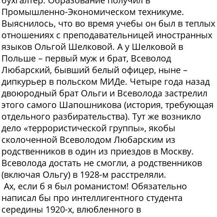
бухгалтер. Образование получил в
Промышленно-Экономическом техникуме.
Выяснилось, что во время учебы он был в теплых
отношениях с преподавательницей иностранных
языков Ольгой Шелковой. А у Шелковой в
Польше – первый муж и брат, Всеволод
Любарский, бывший белый офицер, ныне –
дипкурьер в польском МИДе. Четыре года назад
двоюродный брат Ольги и Всеволода застрелил
этого самого Шапошникова (история, требующая
отдельного разбирательства). Тут же возникло
дело «террористической группы», якобы
сколоченной Всеволодом Любарским из
родственников в один из приездов в Москву.
Всеволода достать не смогли, а родственников
(включая Ольгу) в 1928-м расстреляли.
Ах, если б я был романистом! Обязательно
написал бы про интеллигентного студента
середины 1920-х, влюбленного в