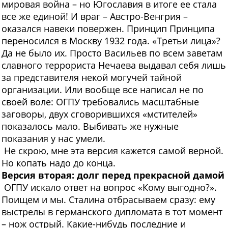
мировая война – но Югославия в итоге ее стала
все же единой! И враг – Австро-Венгрия –
оказался навеки повержен. Принцип Принципа
переносился в Москву 1932 года. «Третьи лица»?
Да не было их. Просто Васильев по всем заветам
славного террориста Нечаева выдавал себя лишь
за представителя некой могучей тайной
организации. Или вообще все написал не по
своей воле: ОГПУ требовались масштабные
заговоры, двух сговорившихся «мстителей»
показалось мало. Выбивать же нужные
показания у нас умели.
Не скрою, мне эта версия кажется самой верной.
Но копать надо до конца.
Версия вторая: долг перед прекрасной дамой
ОГПУ искало ответ на вопрос «Кому выгодно?».
Поищем и мы. Сталина отбрасываем сразу: ему
выстрелы в германского дипломата в тот момент
– нож острый. Какие-нибудь последние и