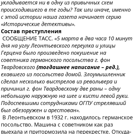
укладывается ни в одну из привычных схем
происходившего в те годы? Так или иначе, именно
с этой истории наша газета начинает серию
«Исторические детективы».
Состав преступления
СООБЩЕНИЕ ТАСС.
«5 марта в два часа 10 минут
дня на углу Леонтьевского переулка и улицы
Герцена было произведено покушение на
советника германского посольства г. фон
Твардовского
(тогдашнее написание – ред.),
ехавшего из посольства домой. Злоумышленник
сделал несколько выстрелов из револьвера и
причинил г. фон Твардовскому две раны – одну
небольшую наружную на шее и кисти левой руки.
Подоспевшими сотрудниками ОГПУ стрелявший
был обезоружен и арестован».
В Леонтьевском в 1932 г. находилось германское
посольство. Машина с советником как раз
выехала и притормозила на перекрестке. Откуда-