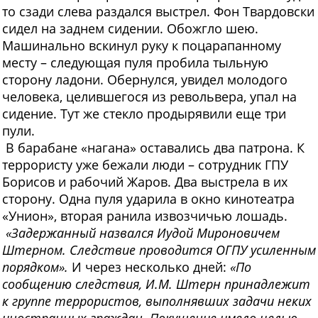
то сзади слева раздался выстрел. Фон Твардовски
сидел на заднем сидении. Обожгло шею.
Машинально вскинул руку к поцарапанному
месту – следующая пуля пробила тыльную
сторону ладони. Обернулся, увидел молодого
человека, целившегося из револьвера, упал на
сидение. Тут же стекло продырявили еще три
пули.
В барабане «нагана» оставались два патрона. К
террористу уже бежали люди – сотрудник ГПУ
Борисов и рабочий Жаров. Два выстрела в их
сторону. Одна пуля ударила в окно кинотеатра
«Унион», вторая ранила извозчичью лошадь.
«Задержанный назвался Иудой Мироновичем
Штерном. Следствие проводится ОГПУ усиленным
порядком».
И через несколько дней:
«По
сообщению следствия, И.М. Штерн принадлежит
к группе террористов, выполнявших задачи неких