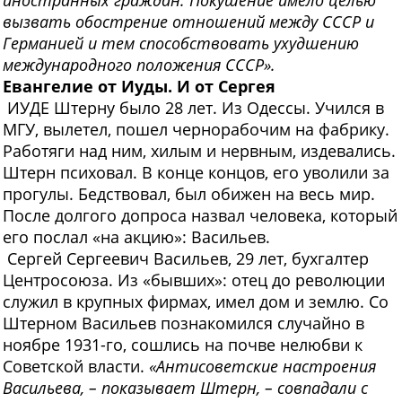
иностранных граждан. Покушение имело целью
вызвать обострение отношений между СССР и
Германией и тем способствовать ухудшению
международного положения СССР».
Евангелие от Иуды. И от Сергея
ИУДЕ Штерну было 28 лет. Из Одессы. Учился в
МГУ, вылетел, пошел чернорабочим на фабрику.
Работяги над ним, хилым и нервным, издевались.
Штерн психовал. В конце концов, его уволили за
прогулы. Бедствовал, был обижен на весь мир.
После долгого допроса назвал человека, который
его послал «на акцию»: Васильев.
Сергей Сергеевич Васильев, 29 лет, бухгалтер
Центросоюза. Из «бывших»: отец до революции
служил в крупных фирмах, имел дом и землю. Со
Штерном Васильев познакомился случайно в
ноябре 1931-го, сошлись на почве нелюбви к
Советской власти.
«Антисоветские настроения
Васильева, – показывает Штерн, – совпадали с