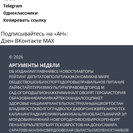
Telegram
Одноклассники
Копировать ссылку
Подписывайтесь на «АН»:
Дзен
ВКонтакте
МАХ
© 2026
АРГУМЕНТЫ НЕДЕЛИ
ОБ ИЗДАНИИ
ГЛАВНАЯ
ВСЕ НОВОСТИ
АВТОРЫ
РЕЙТИНГ ДЕПУТАТОВ
ПОЛИТИКА
ЭКОНОМИКА
В МИРЕ
ОБЩЕСТВО
ШОУБИЗ
СПОРТ
ЗДОРОВЬЕ
ПРАВИЛЬНОЕ ПИТАНИЕ
ЛАЙФСТАЙЛ
ТУРИЗМ
КУЛЬТУРА
ПРАВОВЕД
ГОРОД М
САД-ОГОРОД
ШПИОНАЖ
КРИМИНАЛ
ГОВОРЯТ ГЕРОИ
ИСТОРИЯ
ОБРАЗОВАНИЕ
АРМИЯ
ХАЙТЕК
СКАНДАЛ
СОЦПАКЕТ
ЗДОРОВЬЕ НАЦИИ
АРХАНГЕЛЬСК
АСТРАХАНЬ
БАШКОРТОСТАН
ВЛАДИВОСТОК
ВОЛГОГРАД
ВОЛОГДА
ВОРОНЕЖ
ВЯТКА
ИРКУТСК
КАЛИНИНГРАД
КАРЕЛИЯ
КРЫМ
КУБАНЬ
ЛЕНОБЛАСТЬ
МАРИЙ ЭЛ
МОРДОВИЯ
НИЖНИЙ НОВГОРОД
НОВОСИБИРСК
ОРЕНБУРГ
ПЕНЗА
ПЕРМЬ
ПЕТЕРБУРГ
ПСКОВ
РОСТОВ-НА-ДОНУ
САМАРА
САРАТОВ
САХАЛИН
СВЕРДЛОВСКАЯ ОБЛАСТЬ
СМОЛЕНСК
ТАМБОВ