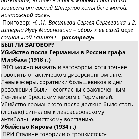
позволить, чтобы вопросы мировой политики
зависели от господ Штернов хотя бы в малой,
ничтожной доле».
Приговор:
«(…)1. Васильева Сергея Сергеевича и 2.
Штерна Иуду Мироновича – обоих к высшей мере
социальной защиты –
расстрелу
».
БЫЛ ЛИ ЗАГОВОР?
Убийство посла Германии в России графа
Мирбаха (1918 г.)
ЭТО можно назвать и заговором, хотя точнее
говорить о тактическом диверсионном акте.
Левые эсеры, соратники большевиков в дни
революции были несогласны с заключенным
Лениным Брестским миром с Германией.
Убийство германского посла должно было стать
(и стало) сигналом к левоэсеровскому
антибольшевистскому восстанию.
Убийство Кирова (1934 г.)
ПРИ Сталине говорили о троцкистско-