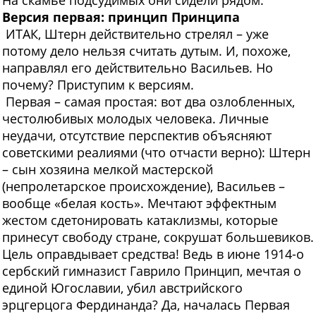
На скамье подсудимых они сидели рядом.
Версия первая: принцип Принципа
ИТАК, Штерн действительно стрелял – уже
потому дело нельзя считать дутым. И, похоже,
направлял его действительно Васильев. Но
почему? Приступим к версиям.
Первая – самая простая: вот два озлобленных,
честолюбивых молодых человека. Личные
неудачи, отсутствие перспектив объясняют
советскими реалиями (что отчасти верно): Штерн
– сын хозяина мелкой мастерской
(непролетарское происхождение), Васильев –
вообще «белая кость». Мечтают эффектным
жестом сдетонировать катаклизмы, которые
принесут свободу стране, сокрушат большевиков.
Цель оправдывает средства! Ведь в июне 1914-о
сербский гимназист Гаврило Принцип, мечтая о
единой Югославии, убил австрийского
эрцгерцога Фердинанда? Да, началась Первая