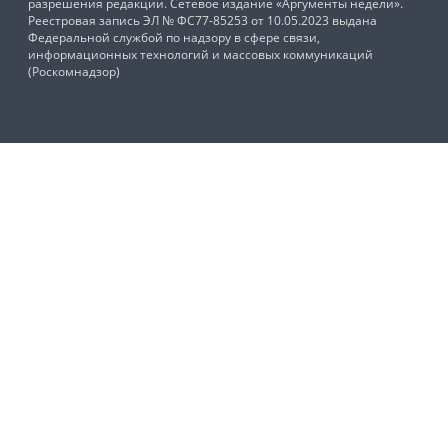
разрешения редакции. Сетевое издание «Аргументы недели».
Реестровая запись ЭЛ № ФС77-85253 от 10.05.2023 выдана
Федеральной службой по надзору в сфере связи,
информационных технологий и массовых коммуникаций
(Роскомнадзор)