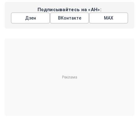
Подписывайтесь на «АН»:
Дзен
ВКонтакте
МАХ
Показать еще
АРГУМЕНТЫ
НЕДЕЛИ
© 2026
Все права защищены
+7 (495) 981-68-36
anonline@argumenti.ru
ПОЛИТИКА
ЭКОНОМИКА
В МИРЕ
ОБЩЕСТВО
ШОУБИЗ
СПОРТ
ЗДОРОВЬЕ
ЛАЙФСТАЙЛ
ТУРИЗМ
КУЛЬТУРА
ПРАВОВЕД
ГОРОД М
САД-ОГОРОД
ИСТОРИЯ