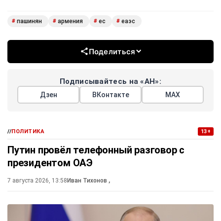
пашинян
армения
ес
еаэс
#
#
#
#
Поделиться
Подписывайтесь на «АН»:
Дзен
ВКонтакте
МАХ
//
ПОЛИТИКА
13+
Путин провёл телефонный разговор с
президентом ОАЭ
7 августа 2026, 13:58
Иван Тихонов
,