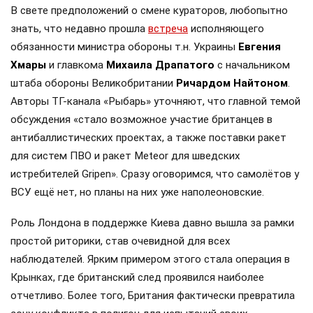
В свете предположений о смене кураторов, любопытно
знать, что недавно прошла
встреча
исполняющего
обязанности министра обороны т.н. Украины
Евгения
Хмары
и главкома
Михаила Драпатого
с начальником
штаба обороны Великобритании
Ричардом Найтоном
.
Авторы ТГ-канала «Рыбарь» уточняют, что главной темой
обсуждения «стало возможное участие британцев в
антибаллистических проектах, а также поставки ракет
для систем ПВО и ракет Meteor для шведских
истребителей Gripen». Сразу оговоримся, что самолётов у
ВСУ ещё нет, но планы на них уже наполеоновские.
Роль Лондона в поддержке Киева давно вышла за рамки
простой риторики, став очевидной для всех
наблюдателей. Ярким примером этого стала операция в
Крынках, где британский след проявился наиболее
отчетливо. Более того, Британия фактически превратила